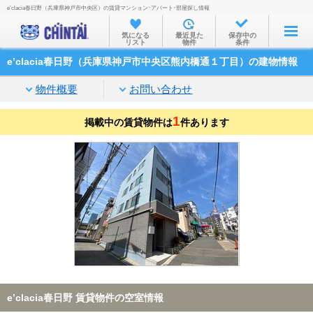
e’clacia春日野（兵庫県神戸市中央区）の賃貸マンション･アパート･部屋探し情報
お部屋を探す
気になる
最近見た
保存中の
リスト
物件
条件
沿線・駅から
e’clacia春日野（兵庫県神戸市中央区熊内橋通１丁目）の建物情報
住所から
物件概要
お問い合わせ
家賃相場から
1
掲載中の賃貸物件は
通勤通学時間から
件あります
物件特集から
不動産会社から
TOP
e’clacia春日野 賃貸物件の空室情報