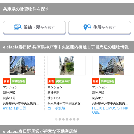
兵庫県の賃貸物件を探す
沿線・駅
住所
から探す
から探す
e’clacia春日野 兵庫県神戸市中央区熊内橋通１丁目周辺の建物情報
新着
掲載物件有
新着
掲載物件有
新着
掲載物件有
マンション
マンション
マンション
新神戸駅
新神戸駅
新神戸駅
徒歩11分
徒歩11分
徒歩9分
兵庫県神戸市中央区熊内橋通１丁目
兵庫県神戸市中央区旗塚通１丁目
兵庫県神戸市中央区熊内橋通２丁目
e’clacia春日野
コーポ旗塚
FELIX DOMUS SHINK
OBE
e’clacia春日野周辺が得意な不動産店舗