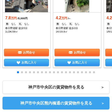
7.8
4.2
4.
万円
万円
/5,000円
/--
敷
なし
礼
なし
敷
なし
礼
なし
敷
春日野道駅 徒歩5分
春日野道駅 徒歩3分
春日
1LDK/39㎡
1K/19.8㎡
1R/
お問合せ
お問合せ
お気に入り
お気に入り
神戸市中央区の賃貸物件を見る
＞
神戸市中央区熊内橋通の賃貸物件を見る
＞