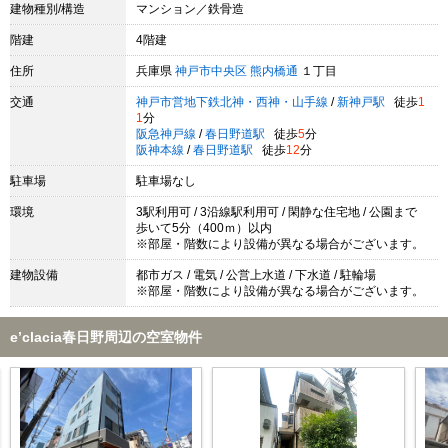
建物種別/構造
マンション／鉄骨造
階建
4階建
住所
兵庫県
神戸市中央区
熊内橋通
１丁目
交通
神戸市営地下鉄北神・西神・山手線
/
新神戸駅
徒歩
1
1
分
阪急神戸線
/
春日野道駅
徒歩
5
分
阪神本線
/
春日野道駅
徒歩
12
分
駐車場
駐車場なし
環境
3駅利用可 / 3沿線駅利用可 / 閑静な住宅地 / 公園まで
歩いて5分（400ｍ）以内
※部屋・階数により設備が異なる場合がございます。
建物設備
都市ガス / 電気 / 公営上水道 / 下水道 / 駐輪場
※部屋・階数により設備が異なる場合がございます。
e’clacia春日野周辺の空室物件