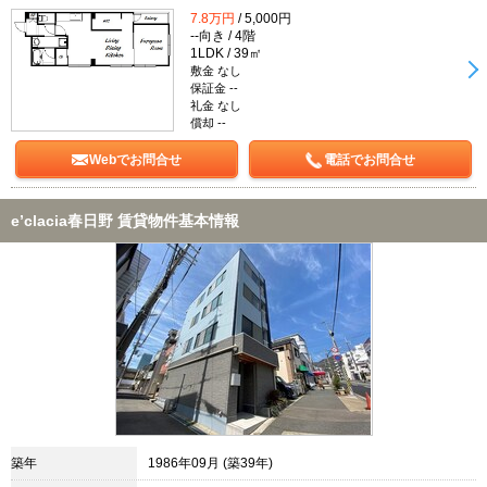
7.8万円
/ 5,000円
--向き / 4階
1LDK / 39㎡
敷金 なし
保証金 --
礼金 なし
償却 --
Webでお問合せ
電話でお問合せ
e’clacia春日野 賃貸物件基本情報
築年
1986年09月 (築39年)