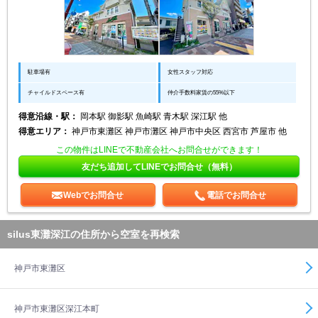
駐車場有
女性スタッフ対応
チャイルドスペース有
仲介手数料家賃の55%以下
得意沿線・駅：
岡本駅 御影駅 魚崎駅 青木駅 深江駅 他
得意エリア：
神戸市東灘区 神戸市灘区 神戸市中央区 西宮市 芦屋市 他
この物件はLINEで不動産会社へお問合せができます！
友だち追加してLINEでお問合せ（無料）
Webでお問合せ
電話でお問合せ
silus東灘深江の住所から空室を再検索
神戸市東灘区
神戸市東灘区深江本町