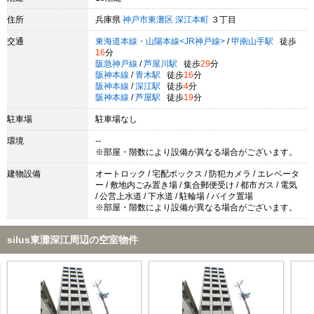
住所
兵庫県
神戸市東灘区
深江本町
３丁目
交通
東海道本線・山陽本線<JR神戸線>
/
甲南山手駅
徒歩
16
分
阪急神戸線
/
芦屋川駅
徒歩
29
分
阪神本線
/
青木駅
徒歩
16
分
阪神本線
/
深江駅
徒歩
4
分
阪神本線
/
芦屋駅
徒歩
19
分
駐車場
駐車場なし
環境
--
※部屋・階数により設備が異なる場合がございます。
建物設備
オートロック / 宅配ボックス / 防犯カメラ / エレベータ
ー / 敷地内ごみ置き場 / 集合郵便受け / 都市ガス / 電気
/ 公営上水道 / 下水道 / 駐輪場 / バイク置場
※部屋・階数により設備が異なる場合がございます。
silus東灘深江周辺の空室物件