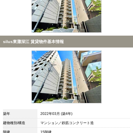
silus東灘深江 賃貸物件基本情報
築年
2022年03月 (築4年)
建物種別/構造
マンション／鉄筋コンクリート造
階建
15階建