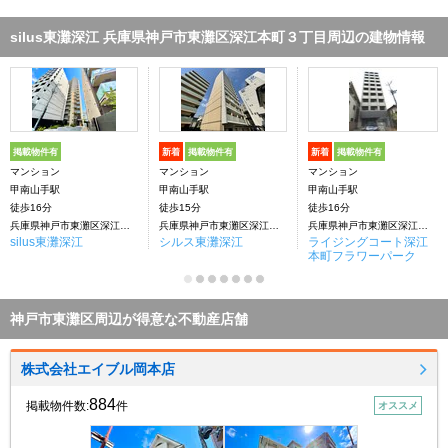
silus東灘深江 兵庫県神戸市東灘区深江本町３丁目周辺の建物情報
掲載物件有
新着
掲載物件有
新着
掲載物件有
マンション
マンション
マンション
甲南山手駅
甲南山手駅
甲南山手駅
徒歩16分
徒歩15分
徒歩16分
兵庫県神戸市東灘区深江本町３丁目
兵庫県神戸市東灘区深江本町３丁目
兵庫県神戸市東灘区深江本町３丁目
silus東灘深江
シルス東灘深江
ライジングコート深江
本町フラワーパーク
神戸市東灘区周辺が得意な不動産店舗
株式会社エイブル岡本店
884
掲載物件数:
件
オススメ