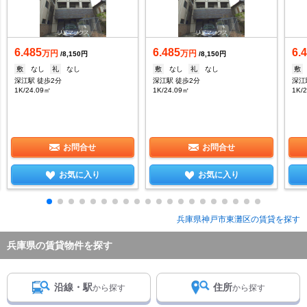
6.485
6.485
6.
万円
万円
/8,150円
/8,150円
敷
なし
礼
なし
敷
なし
礼
なし
敷
深江駅 徒歩2分
深江駅 徒歩2分
深江
1K/24.09㎡
1K/24.09㎡
1K/
お問合せ
お問合せ
お気に入り
お気に入り
兵庫県神戸市東灘区の賃貸を探す
兵庫県の賃貸物件を探す
沿線・駅
住所
から探す
から探す