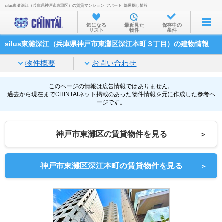
silus東灘深江（兵庫県神戸市東灘区）の賃貸マンション･アパート･部屋探し情報
お部屋を探す
気になる
最近見た
保存中の
リスト
物件
条件
沿線・駅から
silus東灘深江（兵庫県神戸市東灘区深江本町３丁目）の建物情報
住所から
物件概要
お問い合わせ
家賃相場から
通勤通学時間から
このページの情報は広告情報ではありません。
過去から現在までCHINTAIネット掲載のあった物件情報を元に作成した参考ペ
ージです。
物件特集から
不動産会社から
神戸市東灘区の賃貸物件を見る
＞
TOP
神戸市東灘区深江本町の賃貸物件を見る
＞