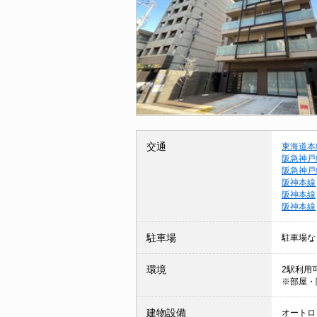
交通
東海道本
阪急神戸
阪急神戸
阪神本線
阪神本線
阪神本線
駐車場
駐車場な
環境
2駅利用可
※部屋・
建物設備
オートロッ