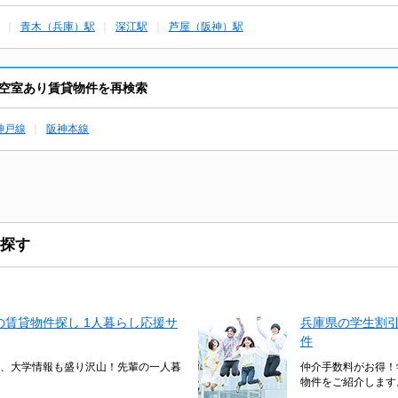
青木（兵庫）駅
深江駅
芦屋（阪神）駅
空室あり賃貸物件を再検索
神戸線
阪神本線
探す
賃貸物件探し 1人暮らし応援サ
兵庫県の学生割
件
、大学情報も盛り沢山！先輩の一人暮
仲介手数料がお得！
物件をご紹介します