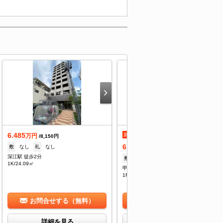
6.485
新着
万円
/8,150円
6.485
敷
なし
礼
なし
万円
/8,150円
深江駅 徒歩2分
敷
--
礼
80,000円
1K/24.09㎡
甲南山手駅 徒歩16分
1R/24.09㎡
お問合せする（無料）
お問合せする（無料）
詳細を見る
詳細を見る