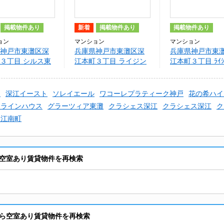
掲載物件あり
新着
掲載物件あり
掲載物件あり
ョン
マンション
マンション
神戸市東灘区深
兵庫県神戸市東灘区深
兵庫県神戸市東
３丁目 シルス東
江本町３丁目 ライジン
江本町３丁目 ﾗｲｼﾞ
グコート深江本町フラ
ｰﾄ深江本町ﾌﾗﾜｰﾊﾟ
ワーパーク
ウ
深江イースト
ソレイエール
ワコーレプラティーク神戸
花の希ハイ
クラインハウス
グラーツィア東灘
クラシェス深江
クラシェス深江
ク
深江南町
空室あり賃貸物件を再検索
ら空室あり賃貸物件を再検索