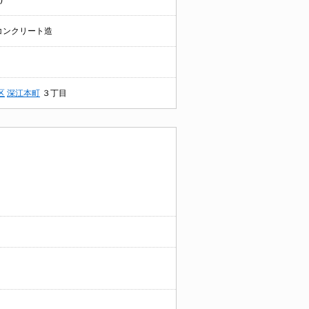
)
コンクリート造
区
深江本町
３丁目