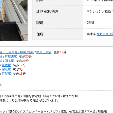
築年
2017年07月 (築9年
建物種別/構造
マンション／鉄筋
階建
9階建
住所
兵庫県
神戸市東灘
線・山陽本線<JR神戸線>
/
甲南山手駅
徒歩
17
分
線
/
芦屋川駅
徒歩
25
分
線
/
岡本駅
徒歩
29
分
/
青木駅
徒歩
17
分
/
深江駅
徒歩
3
分
/
芦屋駅
徒歩
18
分
し
 / 2沿線利用可 / 閑静な住宅地 / 駅前 / 平坦地 / 駅まで平坦
階数により設備が異なる場合がございます。
ク / 宅配ボックス / エレベーター / LPガス / 電気 / 公営上水道 / 下水道 / 駐輪場