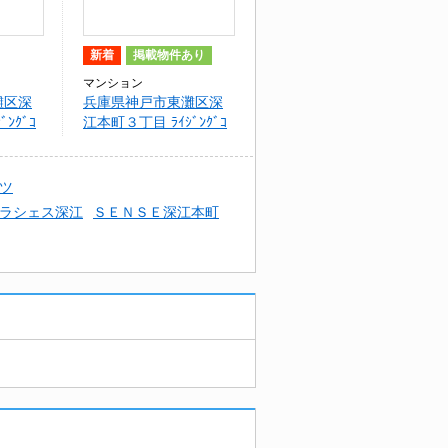
新着
掲載物件あり
マンション
灘区深
兵庫県神戸市東灘区深
ﾝｸﾞｺ
江本町３丁目 ﾗｲｼﾞﾝｸﾞｺ
ｰｸ
ｰﾄ深江本町ﾌﾗﾜｰﾊﾟｰｸ
ツ
ラシェス深江
ＳＥＮＳＥ深江本町