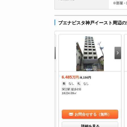
※部屋・
ブエナビスタ神戸イースト周辺の
2.1
6.485
万円
万円
/7,000円
/8,150円
なし
礼
1ヶ月
敷
なし
礼
なし
江駅 徒歩2分
深江駅 徒歩2分
DK/52.46㎡
1K/24.09㎡
お問合せする（無料）
お問合せする（無料）
詳細を見る
詳細を見る