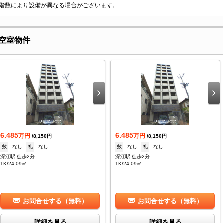
階数により設備が異なる場合がございます。
空室物件
6.485
6.485
万円
万円
/8,150円
/8,150円
敷
なし
礼
なし
敷
なし
礼
なし
深江駅 徒歩2分
深江駅 徒歩2分
1K/24.09㎡
1K/24.09㎡
お問合せする（無料）
お問合せする（無料）
詳細を見る
詳細を見る