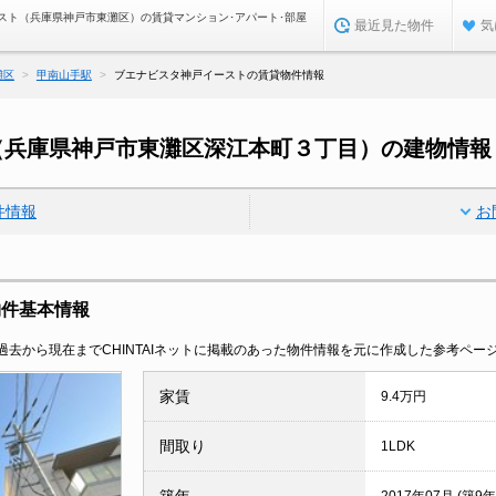
スト（兵庫県神戸市東灘区）の賃貸マンション･アパート･部屋
最近見た物件
気
灘区
甲南山手駅
ブエナビスタ神戸イーストの賃貸物件情報
（兵庫県神戸市東灘区深江本町３丁目）の建物情報
件情報
お
物件基本情報
去から現在までCHINTAIネットに掲載のあった物件情報を元に作成した参考ペー
家賃
9.4万円
間取り
1LDK