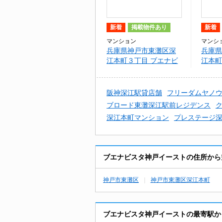
新着
掲載物件あり
新着
マンション
マンシ
兵庫県神戸市東灘区深
兵庫県
江本町３丁目 ブエナビ
江本町
スタ神戸イースト
灘深江
阪神深江駅貸店舗
フリーダムヤノ
ブロード東灘深江駅前レジデンス
深江本町マンション
プレステージ
ブエナビスタ神戸イーストの住所から
神戸市東灘区
神戸市東灘区深江本町
ブエナビスタ神戸イーストの最寄駅か