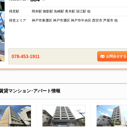
得意駅
岡本駅 御影駅 魚崎駅 青木駅 深江駅 他
得意エリア
神戸市東灘区 神戸市灘区 神戸市中央区 西宮市 芦屋市 他
078-453-1911
お問合せする
賃貸マンション･アパート情報