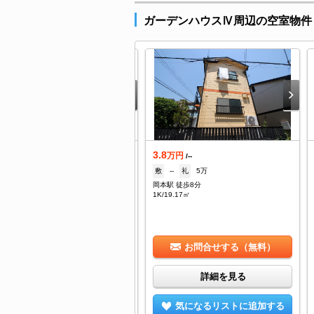
ガーデンハウスⅣ周辺の空室物件
0.8
3.8
万円
万円
/5,000円
/--
--
礼
21.6万
敷
--
礼
5万
本駅 徒歩7分
岡本駅 徒歩8分
DK/40.17㎡
1K/19.17㎡
お問合せする（無料）
お問合せする（無料）
詳細を見る
詳細を見る
気になるリストに追加する
気になるリストに追加する