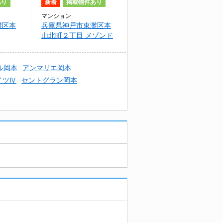
あり
新着
掲載物件あり
マンション
灘区本
兵庫県神戸市東灘区本
山北町２丁目 メゾンド
バレー
ル岡本
アンマリエ岡本
イツⅣ
セントグラン岡本