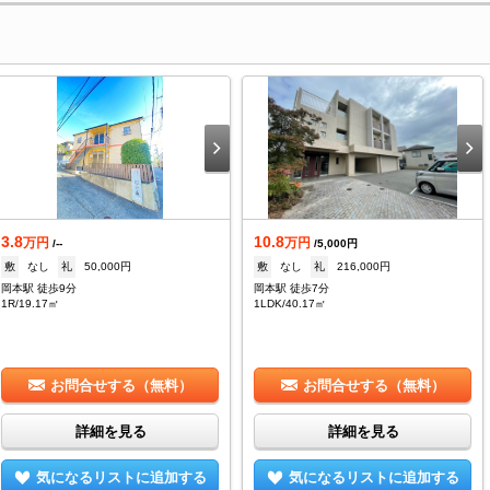
3.8
10.8
万円
万円
/--
/5,000円
敷
なし
礼
50,000円
敷
なし
礼
216,000円
岡本駅 徒歩9分
岡本駅 徒歩7分
1R/19.17㎡
1LDK/40.17㎡
お問合せする（無料）
お問合せする（無料）
詳細を見る
詳細を見る
気になるリストに追加する
気になるリストに追加する