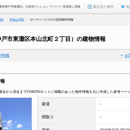
最近見た物件
気
庫県神戸市東灘区）の賃貸マンション･アパート･部屋探し情報
灘区
甲南山手駅
ガーデンハウスⅣの賃貸物件情報
神戸市東灘区本山北町２丁目）の建物情報
件情報
お
情報
去から現在までCHINTAIネットに掲載のあった物件情報を元に作成した参考ペー
家賃
--
間取り
--