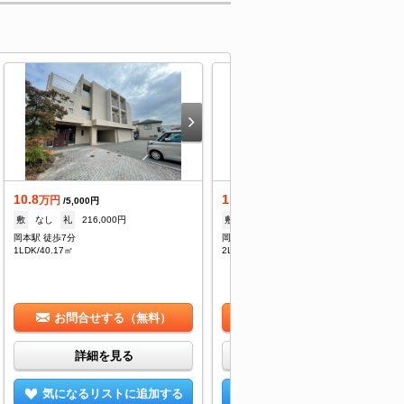
10.8
11
万円
万円
/5,000円
/5,000円
敷
なし
礼
216,000円
敷
10万
礼
20万
岡本駅 徒歩7分
岡本駅 徒歩7分
1LDK/40.17㎡
2LDK/58.5㎡
お問合せする（無料）
お問合せする（無料）
詳細を見る
詳細を見る
気になるリストに追加する
気になるリストに追加する