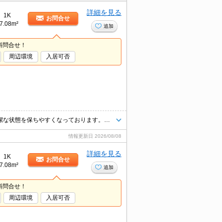
詳細を見る
1K
お問合せ
7.08m²
追加
料問合せ！
周辺環境
入居可否
独立洗面台を備えているので床が水で濡れたり鏡が曇ったりしにくく、清潔な状態を保ちやすくなっております。来客時にはTVインターホンを使用して訪問者の顔を確認することがきるので安心感があります。収納はクロゼット・シューズボックスなどが備え付けられているので、衣類や日用品の収納に重宝します。こちらの物件はアパートです。
情報更新日
2026/08/08
詳細を見る
1K
お問合せ
7.08m²
追加
料問合せ！
周辺環境
入居可否