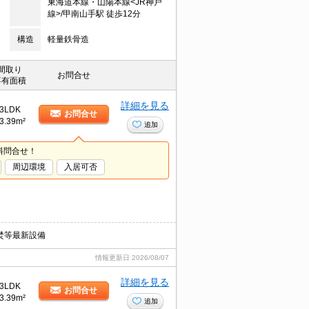
東海道本線・山陽本線<JR神戸
線>/甲南山手駅 徒歩12分
構造
軽量鉄骨造
間取り
お問合せ
専有面積
詳細を見る
3LDK
お問合せ
3.39m²
追加
料問合せ！
周辺環境
入居可否
焚等最新設備
情報更新日
2026/08/07
詳細を見る
3LDK
お問合せ
3.39m²
追加