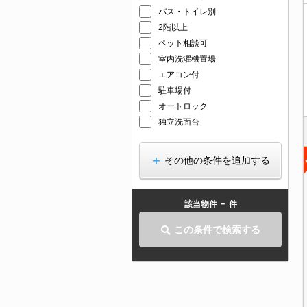
バス・トイレ別
2階以上
ペット相談可
室内洗濯機置場
エアコン付
駐車場付
オートロック
独立洗面台
その他の条件を追加する
-
該当物件
件
この条件で検索する