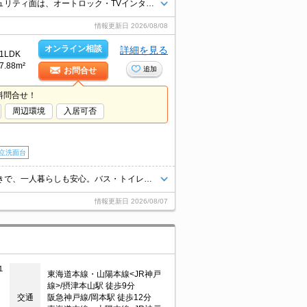
毎日の身支度が楽しくなる、洗面化粧台付きの物件はいかがですか。セキュリティ面は、オートロック・TVインターホンなどを設置しているので安全面でも優れております。共用部には宅配ボックスが備え付けられているため、家で何時間も待機する必要が無くなります。閑静な住宅地にある物件です。駐輪場が併設されている物件です。
情報更新日
2026/08/08
オンライン相談
詳細を見る
1LDK
7.88m²
追加
お問合せ
料問合せ！
周辺環境
入居可否
立洗面台
南向きで日当り良好。居室フローリング。住宅街に立地。オートロック付きで、一人暮らしも安心。バス・トイレ別。システムキッチンで料理もバッチリ!。室内に洗濯機置き場あります。独立洗面台が便利。
情報更新日
2026/08/07
１
東海道本線・山陽本線<JR神戸
線>/摂津本山駅 徒歩9分
交通
阪急神戸線/岡本駅 徒歩12分