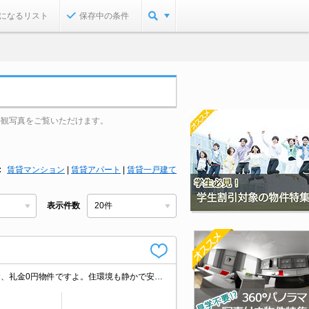
になるリスト
保存中の条件
外観写真をご覧いただけます。
賃貸マンション
|
賃貸アパート
|
賃貸一戸建て
表示件数
エイブル岡本店の専属募集物件。女性限定。インターネット無料で使い放題。敷金、礼金0円物件ですよ。住環境も静かで安心ですよ。引越指定業者あり。初期費用・家賃カード払い可。