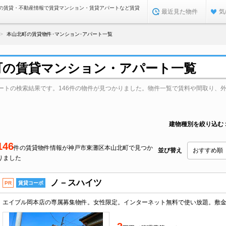
の賃貸・不動産情報で賃貸マンション・賃貸アパートなど賃貸
最近見た物件
気
本山北町の賃貸物件･マンション･アパート一覧
町の賃貸マンション・アパート一覧
ートの検索結果です。146件の物件が見つかりました。物件一覧で賃料や間取り、
建物種別を絞り込む
146
件の賃貸物件情報が神戸市東灘区本山北町で見つか
並び替え
りました
ノ－スハイツ
PR
賃貸コーポ