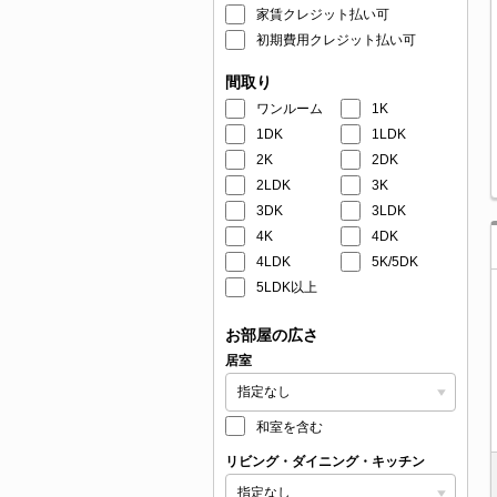
家賃クレジット払い可
初期費用クレジット払い可
間取り
ワンルーム
1K
1DK
1LDK
2K
2DK
2LDK
3K
3DK
3LDK
4K
4DK
4LDK
5K/5DK
5LDK以上
お部屋の広さ
居室
和室を含む
リビング・ダイニング・キッチン