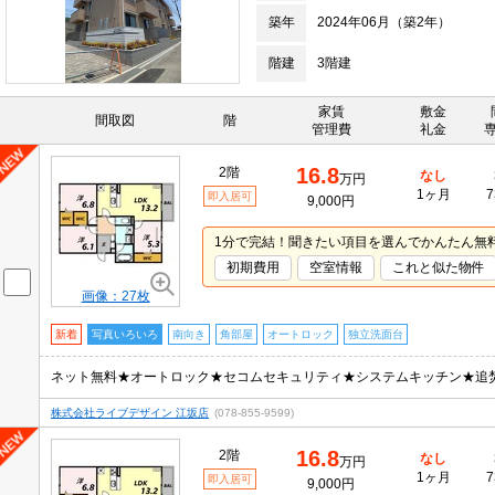
築年
2024年06月（築2年）
階建
3階建
家賃
敷金
間取図
階
管理費
礼金
16.8
2階
なし
万円
1ヶ月
7
即入居可
9,000円
1分で完結！聞きたい項目を選んでかんたん無
初期費用
空室情報
これと似た物件
画像：27枚
新着
写真いろいろ
南向き
角部屋
オートロック
独立洗面台
ネット無料★オートロック★セコムセキュリティ★システムキッチン★追
株式会社ライブデザイン 江坂店
(078-855-9599)
16.8
2階
なし
万円
1ヶ月
7
即入居可
9,000円