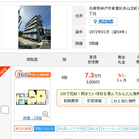
兵庫県神戸市東灘区本山北町
丁目
住所
周辺地図
築年
1972年01月（築54年）
階建
5階建
家賃
敷金
間取図
階
管理費
礼金
7.3
なし
万円
4階
1ヶ月
3
3,000円
1分で完結！聞きたい項目を選んでかんたん無
初期費用
空室情報
これと似た物件
画像：29枚
本日の新着
写真いろいろ
360度パノラマ写真
南向き
オートロック
独立洗面