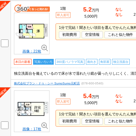
5.2
1階
なし
万円
なし
2
即入居可
5,000円
1分で完結！聞きたい項目を選んでかんたん無
初期費用
空室情報
これと似た物件
画像：22枚
本日の新着
写真いろいろ
360度パノラマ写真
南向き
角部屋
独立洗面台
株式会社プラン・ドゥ・シー SumoSumo元町店
(078-600-0540)
5.4
1階
なし
万円
なし
2
即入居可
5,000円
1分で完結！聞きたい項目を選んでかんたん無
初期費用
空室情報
これと似た物件
画像：17枚