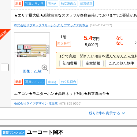
新着
写真いろいろ
南向き
独立洗面台
耐震構造
株式会社リブマックスリーシング リブマックス岡本店
(078-412-7557)
5.4
1階
なし
万円
なし
2
即入居可
5,000円
1分で完結！聞きたい項目を選んでかんたん無
初期費用
空室情報
これと似た物件
画像：21枚
新着
写真いろいろ
南向き
独立洗面台
エアコン★モニターホン★高速ネット対応★独立洗面台★
株式会社ライブデザイン 江坂店
(078-855-9599)
残り2件を表示する
ユーコート岡本
賃貸マンション