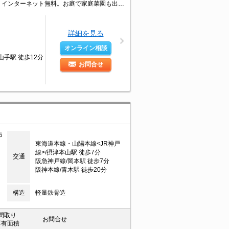
振り分けタイプの使いやすい間取り。敷金・礼金0物件です！。エアコン1基付き。インターネット無料。お庭で家庭菜園も出来そうですね。ベランダに洗濯機置場あり。初期費用・家賃カード払い可。
詳細を見る
オンライン相談
山手駅 徒歩12分
お問合せ
５
東海道本線・山陽本線<JR神戸
線>/摂津本山駅 徒歩7分
交通
阪急神戸線/岡本駅 徒歩7分
阪神本線/青木駅 徒歩20分
構造
軽量鉄骨造
間取り
お問合せ
専有面積