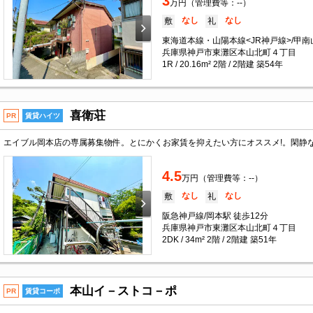
3
万円（管理費等：--）
なし
なし
敷
礼
東海道本線・山陽本線<JR神戸線>/甲南
兵庫県神戸市東灘区本山北町４丁目
1R / 20.16m² 2階 / 2階建 築54年
喜衛荘
PR
賃貸ハイツ
4.5
万円（管理費等：--）
なし
なし
敷
礼
阪急神戸線/岡本駅 徒歩12分
兵庫県神戸市東灘区本山北町４丁目
2DK / 34m² 2階 / 2階建 築51年
本山イ－ストコ－ポ
PR
賃貸コーポ