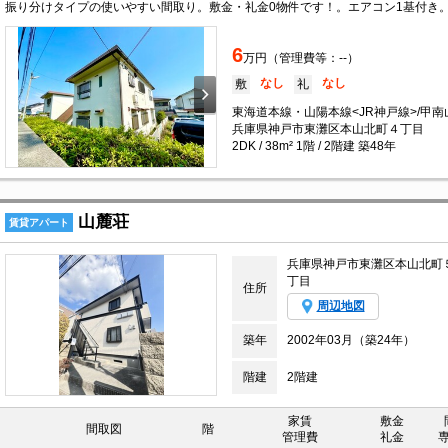
6
万円（管理費等：--）
なし
なし
敷
礼
東海道本線・山陽本線<JR神戸線>/甲南
兵庫県神戸市東灘区本山北町４丁目
2DK / 38m² 1階 / 2階建 築48年
山麓荘
賃貸アパート
兵庫県神戸市東灘区本山北町
丁目
住所
周辺地図
築年
2002年03月（築24年）
階建
2階建
家賃
敷金
間取図
階
管理費
礼金