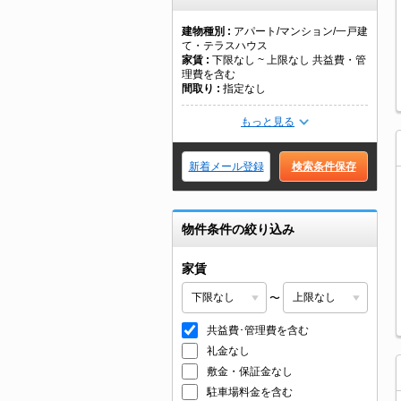
建物種別
アパート/マンション/一戸建
て・テラスハウス
家賃
下限なし ~ 上限なし 共益費・管
理費を含む
間取り
指定なし
もっと見る
新着メール登録
検索条件保存
物件条件の絞り込み
家賃
〜
共益費･管理費を含む
礼金なし
敷金・保証金なし
駐車場料金を含む