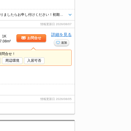
★エリア最大級★経験豊富なスタッフが多数在籍しております♪ご要望がありましたらお申し付けください！初期費用クレジット支払可能！オンライン内覧・オンライン契約等弊社に一度も来店せずとも問題ありません♪弊社ではネットに掲載されている物件も全てご紹介可能になりますので気になる物件は全て申し付けください★
情報更新日
2026/08/07
詳細を見る
1K
お問合せ
7.08m²
追加
料問合せ！
周辺環境
入居可否
情報更新日
2026/08/05