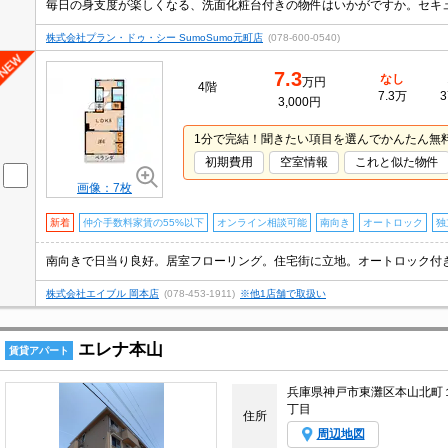
株式会社プラン・ドゥ・シー SumoSumo元町店
(078-600-0540)
7.3
なし
万円
4階
7.3万
3
3,000円
1分で完結！聞きたい項目を選んでかんたん無
初期費用
空室情報
これと似た物件
画像：7枚
新着
仲介手数料家賃の55%以下
オンライン相談可能
南向き
オートロック
独
株式会社エイブル 岡本店
(078-453-1911)
※他1店舗で取扱い
エレナ本山
賃貸アパート
兵庫県神戸市東灘区本山北町
丁目
住所
周辺地図