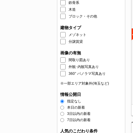
鉄骨系
木造
ブロック・その他
建物タイプ
メゾネット
分譲賃貸
画像の有無
間取り図あり
外観･内観写真あり
360° パノラマ写真あり
※一部エリア対象外(埼玉など)
情報公開日
指定なし
本日の新着
3日以内の新着
7日以内の新着
人気のこだわり条件