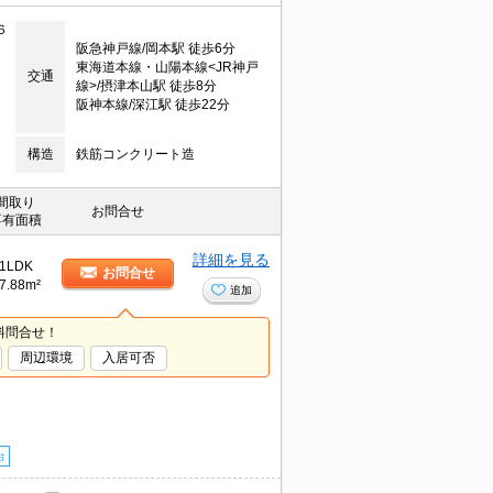
６
阪急神戸線/岡本駅 徒歩6分
東海道本線・山陽本線<JR神戸
交通
線>/摂津本山駅 徒歩8分
阪神本線/深江駅 徒歩22分
構造
鉄筋コンクリート造
間取り
お問合せ
専有面積
詳細を見る
1LDK
お問合せ
7.88m²
追加
料問合せ！
周辺環境
入居可否
台