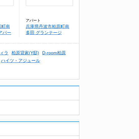
アパート
原町南
兵庫県丹波市柏原町南
アパー
多田 グランテージ
ィラ
柏原貸家(Y邸)
D-room柏原
ハイツ・アジュール