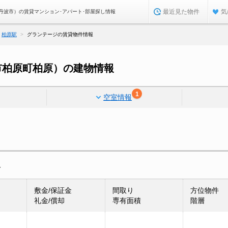
最近見た物件
気
丹波市）の賃貸マンション･アパート･部屋探し情報
柏原駅
グランテージの賃貸物件情報
市柏原町柏原）の建物情報
1
空室情報
報
敷金/保証金
間取り
方位物件
礼金/償却
専有面積
階層