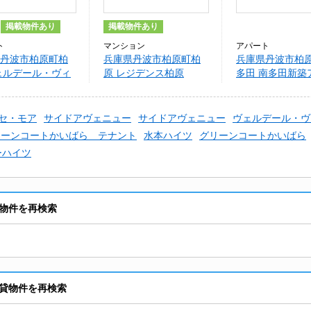
掲載物件あり
掲載物件あり
ト
マンション
アパート
丹波市柏原町柏
兵庫県丹波市柏原町柏
兵庫県丹波市柏
ェルデール・ヴィ
原 レジデンス柏原
多田 南多田新築
ト
セ・モア
サイドアヴェニュー
サイドアヴェニュー
ヴェルデール・ヴ
リーンコートかいばら テナント
水本ハイツ
グリーンコートかいばら
ーハイツ
物件を再検索
貸物件を再検索