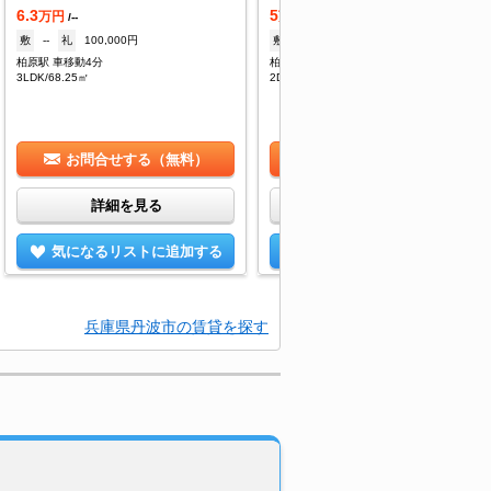
6.3
5
万円
万円
/--
/2,900円
敷
--
礼
100,000円
敷
--
礼
70,000円
柏原駅 車移動4分
柏原駅 車移動5分
3LDK/68.25㎡
2DK/46.24㎡
お問合せする（無料）
お問合せする（無料）
詳細を見る
詳細を見る
気になるリストに追加する
気になるリストに追加する
兵庫県丹波市の賃貸を探す