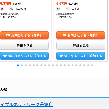
6.3
6.6
万円
万円
/4,000円
/4,000円
敷
--
礼
40,000円
敷
--
礼
50,000円
柏原駅 車移動4分
柏原駅 車移動4分
1LDK/35.17㎡
1LDK/41.15㎡
お問合せする（無料）
お問合せする（無料）
詳細を見る
詳細を見る
気になるリストに追加する
気になるリストに追加する
店舗
エイブルネットワーク丹波店