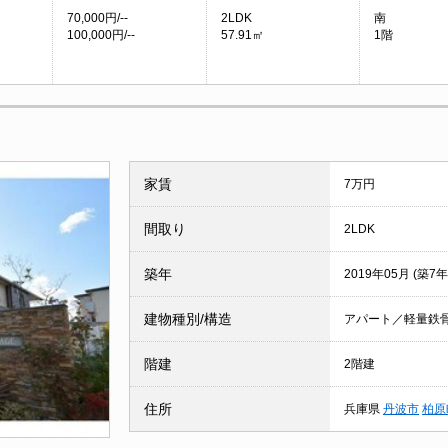
70,000円/--
2LDK
南
100,000円/--
57.91㎡
1階
家賃
7万円
間取り
2LDK
築年
2019年05月 (築7年
建物種別/構造
アパート／軽量鉄
階建
2階建
住所
兵庫県
丹波市
柏原