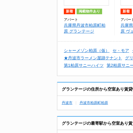
新着
掲載物件あり
新着
アパート
アパー
兵庫県丹波市柏原町柏
兵庫県
原 グランテージ
原 ヴ
ラ
シャーメゾン柏原（仮）
セ・モア
★丹波市ラーメン屋跡テナント
グ
第1柏原サニーハイツ
第2柏原サニ
グランテージの住所から空室あり賃貸
丹波市
丹波市柏原町柏原
グランテージの最寄駅から空室あり賃