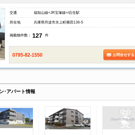
交通
福知山線<JR宝塚線>/石生駅
所在地
兵庫県丹波市氷上町横田136-5
127
掲載物件数：
件
0795-82-1550
お問合せする
ン･アパート情報