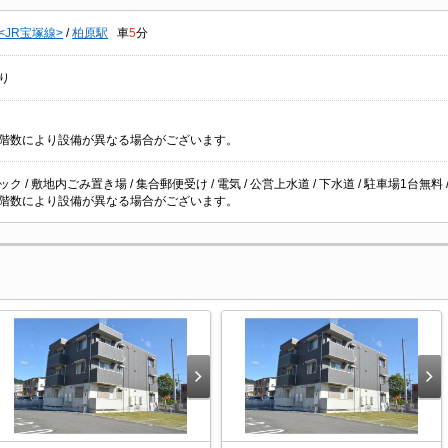
<JR宝塚線>
/
柏原駅
車
5
分
り
階数により設備が異なる場合がございます。
ク / 敷地内ごみ置き場 / 集合郵便受け / 電気 / 公営上水道 / 下水道 / 駐車場1台無料 
階数により設備が異なる場合がございます。