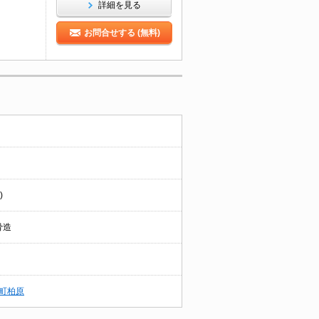
詳細を見る
お問合せする (無料)
)
骨造
町柏原