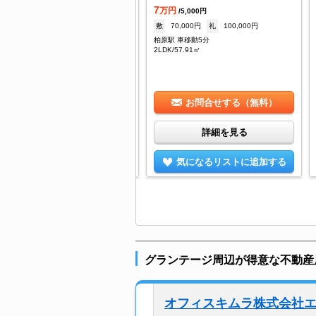
.4
7
万円
万円
/3,500円
/5,000円
--
礼
--
敷
70,000円
礼
100,000円
原駅 車移動6分
柏原駅 車移動5分
DK/60.5㎡
2LDK/57.91㎡
お問合せする（無料）
お問合せする（無料）
詳細を見る
詳細を見る
気になるリストに追加する
気になるリストに追加する
グランテージ周辺が得意な不動産
オフィスキムラ株式会社