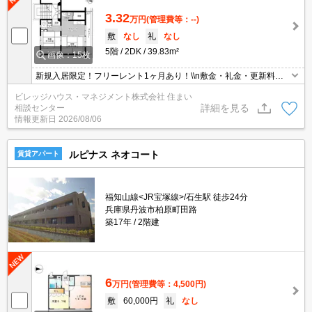
3.32
万円
(管理費等：--)
敷
なし
礼
なし
5階
2DK
39.83m²
画像：15枚
新規入居限定！フリーレント1ヶ月あり！\\n敷金・礼金・更新料・
鍵交換代0円！\\n※契約内容や審査の結果、敷金をお預かりする場
ビレッジハウス・マネジメント株式会社 住まい
合がございます。
詳細を見る
相談センター
情報更新日
2026/08/06
ルピナス ネオコート
賃貸アパート
福知山線<JR宝塚線>/石生駅 徒歩24分
兵庫県丹波市柏原町田路
築17年
2階建
6
万円
(管理費等：4,500円)
敷
60,000円
礼
なし