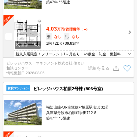
築47年
5階建
4.03
万円
(管理費等：--)
敷
なし
礼
なし
1階
2DK
39.83m²
画像：15枚
新規入居限定！フリーレント1ヶ月あり！\\n敷金・礼金・更新料・
鍵交換代0円！\\n※契約内容や審査の結果、敷金をお預かりする場
ビレッジハウス・マネジメント株式会社 住まい
合がございます。
詳細を見る
相談センター
情報更新日
2026/08/06
ビレッジハウス柏原2号棟 (506号室)
賃貸マンション
福知山線<JR宝塚線>/柏原駅 徒歩32分
兵庫県丹波市柏原町挙田712-8
築47年
5階建