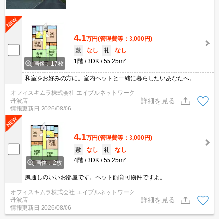
4.1
万円
(管理費等：3,000円)
敷
なし
礼
なし
1階
3DK
55.25m²
画像：17枚
和室をお好みの方に。室内ペットと一緒に暮らしたいあなたへ。
オフィスキムラ株式会社 エイブルネットワーク
詳細を見る
丹波店
情報更新日
2026/08/06
4.1
万円
(管理費等：3,000円)
敷
なし
礼
なし
4階
3DK
55.25m²
画像：2枚
風通しのいいお部屋です。ペット飼育可物件ですよ。
オフィスキムラ株式会社 エイブルネットワーク
詳細を見る
丹波店
情報更新日
2026/08/06