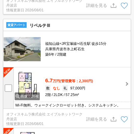
オフィスキムラ株式会社 エイブルネットワーク
詳細を見る
丹波店
情報更新日
2026/08/01
リベルテⅢ
賃貸アパート
福知山線<JR宝塚線>/石生駅 徒歩15分
兵庫県丹波市氷上町石生
築6年
2階建
6.7
万円
(管理費等：2,300円)
敷
なし
礼
97,000円
2階
2LDK
57.25m²
画像：26枚
Wi-Fi無料。ウォークインクローゼット付き。システムキッチン。
オフィスキムラ株式会社 エイブルネットワーク
詳細を見る
丹波店
情報更新日
2026/08/01