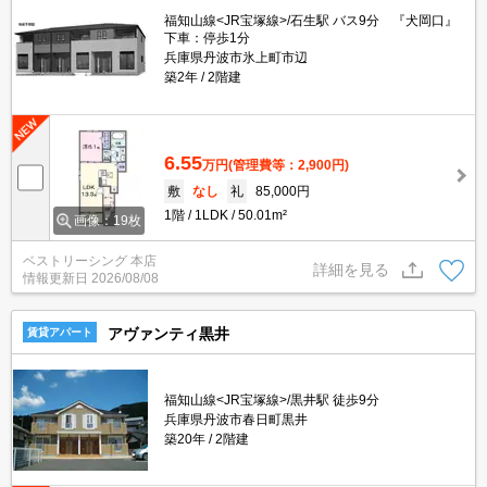
福知山線<JR宝塚線>/石生駅 バス9分 『犬岡口』
下車：停歩1分
兵庫県丹波市氷上町市辺
築2年
2階建
6.55
万円
(管理費等：2,900円)
敷
なし
礼
85,000円
1階
1LDK
50.01m²
画像：19枚
ベストリーシング 本店
詳細を見る
情報更新日
2026/08/08
アヴァンティ黒井
賃貸アパート
福知山線<JR宝塚線>/黒井駅 徒歩9分
兵庫県丹波市春日町黒井
築20年
2階建