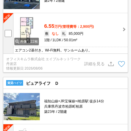
築2年
2階建
6.55
万円
(管理費等：2,900円)
敷
なし
礼
85,000円
1階
1LDK
50.01m²
画像：22枚
エアコン2基付き。Wi-Fi無料。サンルームあり。
オフィスキムラ株式会社 エイブルネットワーク
詳細を見る
丹波店
情報更新日
2026/08/06
ピュアライフ Ｄ
賃貸ハイツ
福知山線<JR宝塚線>/柏原駅 徒歩14分
兵庫県丹波市柏原町柏原
築23年
2階建