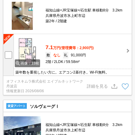
福知山線<JR宝塚線>/石生駅 車移動8分 3.2km
兵庫県丹波市氷上町市辺
築2年
2階建
7.1
万円
(管理費等：2,900円)
敷
なし
礼
91,000円
2階
2LDK
59.58m²
画像：13枚
築年数を重視したい方に。エアコン2基付き。Wi-Fi無料。
オフィスキムラ株式会社 エイブルネットワーク
詳細を見る
丹波店
情報更新日
2026/08/06
ソルヴェーグⅠ
賃貸アパート
福知山線<JR宝塚線>/石生駅 車移動8分 3.2km
兵庫県丹波市氷上町市辺