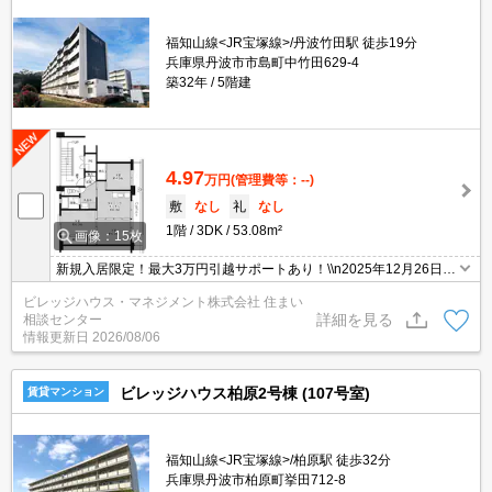
福知山線<JR宝塚線>/丹波竹田駅 徒歩19分
兵庫県丹波市市島町中竹田629-4
築32年
5階建
4.97
万円
(管理費等：--)
敷
なし
礼
なし
1階
3DK
53.08m²
画像：15枚
新規入居限定！最大3万円引越サポートあり！\\n2025年12月26日外
壁改修工事実施済♪敷金・礼金・更新料・鍵交換代0円！\\n※契約内
ビレッジハウス・マネジメント株式会社 住まい
容や審査の結果、敷金をお預かりする場合がございます。
詳細を見る
相談センター
情報更新日
2026/08/06
ビレッジハウス柏原2号棟 (107号室)
賃貸マンション
福知山線<JR宝塚線>/柏原駅 徒歩32分
兵庫県丹波市柏原町挙田712-8