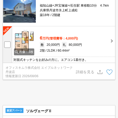
福知山線<JR宝塚線>/石生駅 車移動10分 4.7km
兵庫県丹波市氷上町上成松
築18年
2階建
6
万円
(管理費等：4,000円)
敷
20,000円
礼
80,000円
2階
2LDK
60.44m²
画像：3枚
対面式キッチンをお好みの方に。エアコン1基付き。
オフィスキムラ株式会社 エイブルネットワーク
詳細を見る
丹波店
情報更新日
2026/08/06
ソルヴェーグⅡ
賃貸アパート