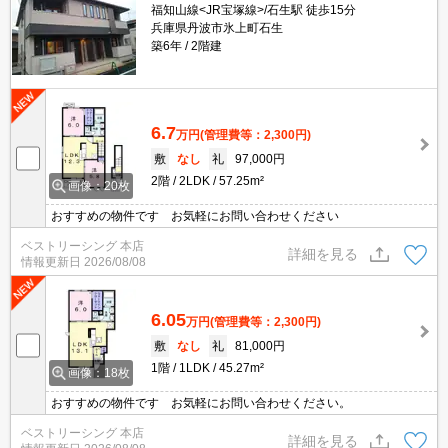
福知山線<JR宝塚線>/石生駅 徒歩15分
兵庫県丹波市氷上町石生
築6年
2階建
6.7
万円
(管理費等：2,300円)
敷
なし
礼
97,000円
2階
2LDK
57.25m²
画像：20枚
おすすめの物件です お気軽にお問い合わせください
ベストリーシング 本店
詳細を見る
情報更新日
2026/08/08
6.05
万円
(管理費等：2,300円)
敷
なし
礼
81,000円
1階
1LDK
45.27m²
画像：18枚
おすすめの物件です お気軽にお問い合わせください。
ベストリーシング 本店
詳細を見る