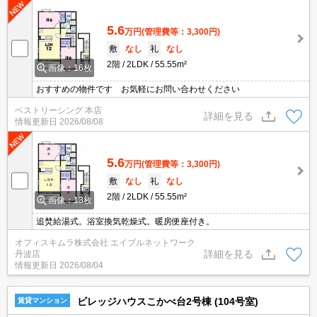
5.6
万円
(管理費等：3,300円)
敷
なし
礼
なし
2階
2LDK
55.55m²
画像：16枚
おすすめの物件です お気軽にお問い合わせください
ベストリーシング 本店
詳細を見る
情報更新日
2026/08/08
5.6
万円
(管理費等：3,300円)
敷
なし
礼
なし
2階
2LDK
55.55m²
画像：13枚
追焚給湯式。浴室換気乾燥式。暖房便座付き。
オフィスキムラ株式会社 エイブルネットワーク
詳細を見る
丹波店
情報更新日
2026/08/04
ビレッジハウスこかべ台2号棟 (104号室)
賃貸マンション