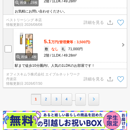
2階
1LDK
49.28m²
画像：19枚
お気軽にお問い合わせください。
ベストリーシング 本店
詳細を見る
情報更新日
2026/08/08
5.1
万円
(管理費等：3,500円)
敷
なし
礼
71,000円
2階
1LDK
49.28m²
画像：4枚
駅まで徒歩10分圏内!。人気の1LDKのお部屋です！
オフィスキムラ株式会社 エイブルネットワーク
詳細を見る
丹波店
情報更新日
2026/07/30
1
2
3
4
7
…