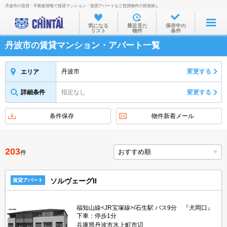
丹波市の賃貸・不動産情報で賃貸マンション・賃貸アパートなど賃貸物件の部屋探し
お部屋を探す
気になる
最近見た
保存中の
リスト
物件
条件
沿線・駅から
丹波市の賃貸マンション・アパート一覧
住所から
家賃相場から
丹波市
変更する
エリア
通勤通学時間から
詳細条件
指定なし
変更する
物件特集から
条件保存
物件新着メール
不動産会社から
TOP
203
件
ソルヴェーグII
賃貸アパート
福知山線<JR宝塚線>/石生駅 バス9分 『犬岡口』
下車：停歩1分
兵庫県丹波市氷上町市辺