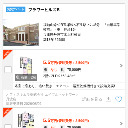
フラワーヒルズＢ
賃貸アパート
福知山線<JR宝塚線>/石生駅 バス8分 『自動車学
校前』下車：停歩1分
兵庫県丹波市氷上町横田
築18年
2階建
5.5
万円
(管理費等：3,500円)
敷
なし
礼
75,000円
2階
2LDK
58.48m²
画像：2枚
浴室に窓あり。追い焚き・エアコン・浴室乾燥機付きで設備充実!
オフィスキムラ株式会社 エイブルネットワーク
詳細を見る
丹波店
情報更新日
2026/08/01
5.5
万円
(管理費等：3,500円)
敷
なし
礼
75,000円