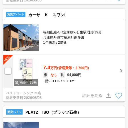
情報更新日
2026/08/08
カーサ Ｋ スワンI
賃貸アパート
福知山線<JR宝塚線>/石生駅 徒歩19分
兵庫県丹波市柏原町南多田
1年未満
2階建
7.4
万円
(管理費等：3,700円)
敷
なし
礼
94,000円
1階
1LDK
50.01m²
画像：19枚
ベストリーシング 本店
詳細を見る
情報更新日
2026/08/08
PLATZ ISO（プラッツ石生）
賃貸ハイツ