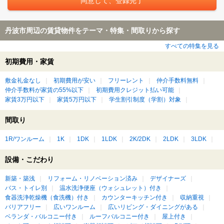
丹波市周辺の賃貸物件をテーマ・特集・間取りから探す
すべての特集を見る
初期費用・家賃
敷金礼金なし
初期費用が安い
フリーレント
仲介手数料無料
仲介手数料が家賃の55%以下
初期費用クレジット払い可能
家賃3万円以下
家賃5万円以下
学生割引制度（学割）対象
間取り
1R/ワンルーム
1K
1DK
1LDK
2K/2DK
2LDK
3LDK
設備・こだわり
新築・築浅
リフォーム・リノベーション済み
デザイナーズ
バス・トイレ別
温水洗浄便座（ウォシュレット）付き
食器洗浄乾燥機（食洗機）付き
カウンターキッチン付き
収納重視
バリアフリー
広いワンルーム
広いリビング・ダイニングがある
ベランダ・バルコニー付き
ルーフバルコニー付き
屋上付き