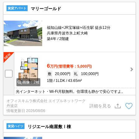
マリーゴールド
賃貸アパート
福知山線<JR宝塚線>/石生駅 徒歩12分
兵庫県丹波市氷上町大崎
築4年
2階建
6
万円
(管理費等：5,000円)
敷
20,000円
礼
100,000円
1階
1LDK
43.65m²
画像：2枚
光インターネット・Wi-Fi月額無料。住環境も静かで安心ですよ。
オフィスキムラ株式会社 エイブルネットワーク
詳細を見る
丹波店
情報更新日
2026/08/06
リジエール南屋敷Ⅰ棟
賃貸ハイツ