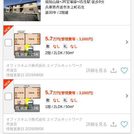
福知山線<JR宝塚線>/石生駅 徒歩9分
兵庫県丹波市氷上町石生
築30年
2階建
5.7
万円
(管理費等：3,000円)
敷
なし
礼
なし
2階
2LDK
50m²
画像：25枚
オフィスキムラ株式会社 エイブルネットワーク
詳細を見る
丹波店
情報更新日
2026/08/06
5.7
万円
(管理費等：3,000円)
敷
なし
礼
なし
1階
2LDK
50m²
画像：32枚
オフィスキムラ株式会社 エイブルネットワーク
詳細を見る
丹波店
情報更新日
2026/08/06