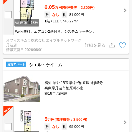
6.05
万円
(管理費等：2,300円)
敷
なし
礼
81,000円
1階
1LDK
45.27m²
画像：18枚
Wi-Fi無料。エアコン2基付き。システムキッチン。
オフィスキムラ株式会社 エイブルネットワーク
詳細を見る
丹波店
情報更新日
2026/08/01
シエル・ケイエム
賃貸アパート
福知山線<JR宝塚線>/柏原駅 徒歩5分
兵庫県丹波市柏原町小南
築18年
2階建
5
万円
(管理費等：3,500円)
敷
なし
礼
65,000円