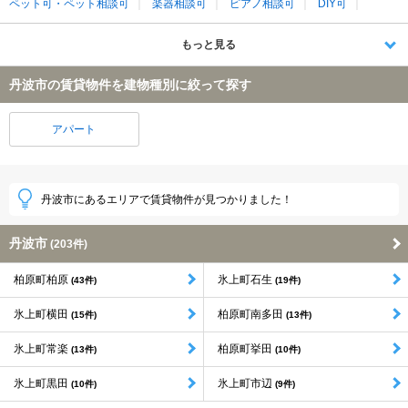
ペット可・ペット相談可
楽器相談可
ピアノ相談可
DIY可
もっと見る
丹波市の賃貸物件を建物種別に絞って探す
アパート
丹波市にあるエリアで賃貸物件が見つかりました！
丹波市
(203件)
柏原町柏原
氷上町石生
(43件)
(19件)
氷上町横田
柏原町南多田
(15件)
(13件)
氷上町常楽
柏原町挙田
(13件)
(10件)
氷上町黒田
氷上町市辺
(10件)
(9件)