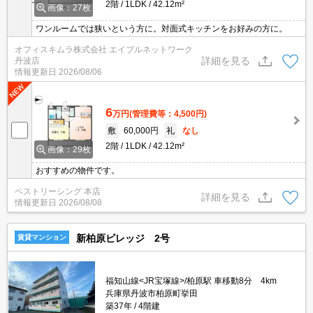
2階
1LDK
42.12m²
画像：27枚
ワンルームでは狭いという方に。対面式キッチンをお好みの方に。
オフィスキムラ株式会社 エイブルネットワーク
詳細を見る
丹波店
情報更新日
2026/08/06
6
万円
(管理費等：4,500円)
敷
60,000円
礼
なし
2階
1LDK
42.12m²
画像：29枚
おすすめの物件です。
ベストリーシング 本店
詳細を見る
情報更新日
2026/08/08
新柏原ビレッジ 2号
賃貸マンション
福知山線<JR宝塚線>/柏原駅 車移動8分 4km
兵庫県丹波市柏原町挙田
築37年
4階建