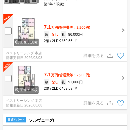
築2年
2階建
7.1
万円
(管理費等：2,900円)
敷
なし
礼
86,000円
2階
2LDK
59.55m²
画像：18枚
ベストリーシング 本店
詳細を見る
情報更新日
2026/08/08
7.1
万円
(管理費等：2,900円)
敷
なし
礼
91,000円
2階
2LDK
59.58m²
画像：19枚
ベストリーシング 本店
詳細を見る
情報更新日
2026/08/08
ソルヴェーグI
賃貸アパート