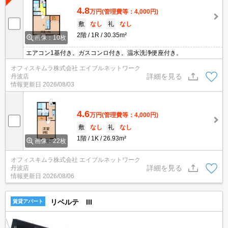
4.8
万円
(管理費等：4,000円)
敷
なし
礼
なし
2階
1R
30.35m²
画像：10枚
エアコン1基付き。ガスコンロ付き。温水洗浄便座付き。
オフィスキムラ株式会社 エイブルネットワーク
詳細を見る
丹波店
情報更新日
2026/08/03
4.6
万円
(管理費等：4,000円)
敷
なし
礼
なし
1階
1K
26.93m²
画像：22枚
オフィスキムラ株式会社 エイブルネットワーク
詳細を見る
丹波店
情報更新日
2026/08/06
リベルテ III
賃貸アパート