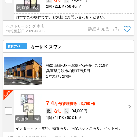
2階
2LDK
58.48m²
画像：8枚
おすすめの物件です、お気軽にお問い合わせください。
ベストリーシング 本店
詳細を見る
情報更新日
2026/08/08
カーサ K スワン Ⅰ
賃貸アパート
福知山線<JR宝塚線>/石生駅 徒歩19分
兵庫県丹波市柏原町南多田
1年未満
2階建
7.4
万円
(管理費等：3,700円)
敷
なし
礼
94,000円
1階
1LDK
50.01m²
画像：12枚
インターネット無料。物置あり。宅配ボックスあり。ペット可。