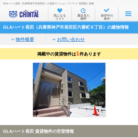
GLAハート長田（兵庫県神戸市長田区）の賃貸マンション･アパート･部屋探し情報
お部屋を探す
気になる
最近見た
保存中の
リスト
物件
条件
沿線・駅から
GLAハート長田（兵庫県神戸市長田区六番町６丁目）の建物情報
住所から
物件概要
お問い合わせ
家賃相場から
1
掲載中の賃貸物件は
通勤通学時間から
件あります
物件特集から
不動産会社から
TOP
GLAハート長田 賃貸物件の空室情報