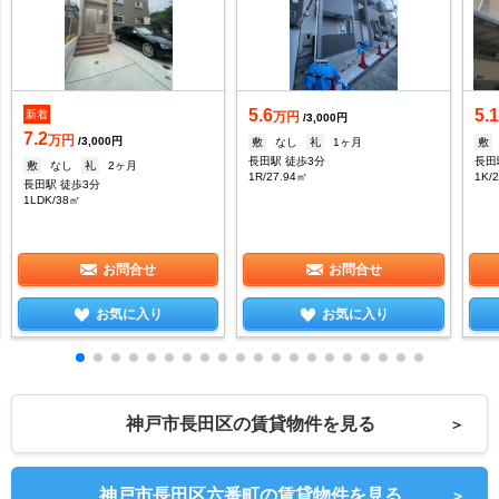
5.6
5.
新着
万円
/3,000円
7.2
万円
/3,000円
敷
なし
礼
1ヶ月
敷
長田駅 徒歩3分
長田
敷
なし
礼
2ヶ月
1R/27.94㎡
1K/
長田駅 徒歩3分
1LDK/38㎡
お問合せ
お問合せ
お気に入り
お気に入り
神戸市長田区の賃貸物件を見る
＞
神戸市長田区六番町の賃貸物件を見る
＞