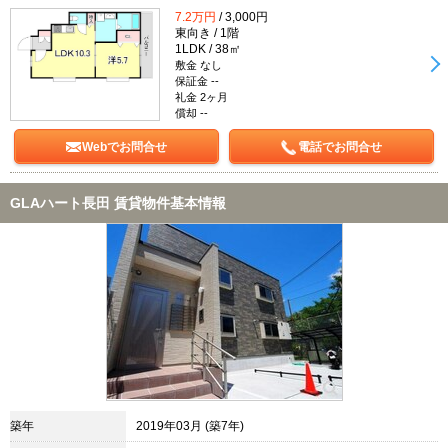
7.2万円
/ 3,000円
東向き / 1階
1LDK / 38㎡
敷金 なし
保証金 --
礼金 2ヶ月
償却 --
Webでお問合せ
電話でお問合せ
GLAハート長田 賃貸物件基本情報
築年
2019年03月 (築7年)