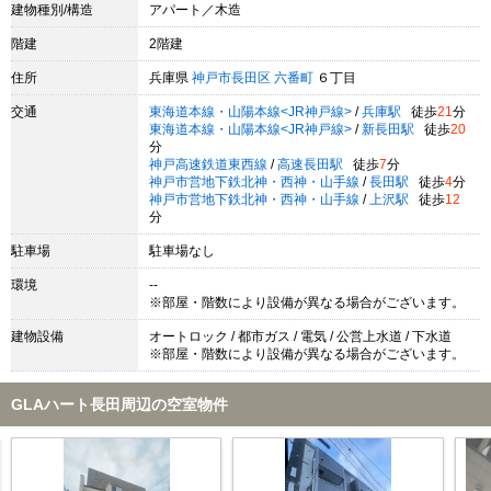
建物種別/構造
アパート／木造
階建
2階建
住所
兵庫県
神戸市長田区
六番町
６丁目
交通
東海道本線・山陽本線<JR神戸線>
/
兵庫駅
徒歩
21
分
東海道本線・山陽本線<JR神戸線>
/
新長田駅
徒歩
20
分
神戸高速鉄道東西線
/
高速長田駅
徒歩
7
分
神戸市営地下鉄北神・西神・山手線
/
長田駅
徒歩
4
分
神戸市営地下鉄北神・西神・山手線
/
上沢駅
徒歩
12
分
駐車場
駐車場なし
環境
--
※部屋・階数により設備が異なる場合がございます。
建物設備
オートロック / 都市ガス / 電気 / 公営上水道 / 下水道
※部屋・階数により設備が異なる場合がございます。
GLAハート長田周辺の空室物件