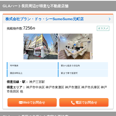
GLAハート長田周辺が得意な不動産店舗
株式会社プラン・ドゥ・シーSumoSumo元町店
7256
掲載物件数:
件
オススメ
年中無休
駅から徒歩３分以内
開店10年以上
駅まで車で送迎可
得意沿線・駅：
神戸三宮駅
得意エリア：
神戸市中央区 神戸市東灘区 神戸市灘区 神戸市兵庫区 神戸
市長田区 他
Webでお問合せ
電話でお問合せ