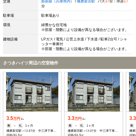
交通
姫新線（兵庫県内）
/
播磨新宮駅
バス
37
分：停歩
17
分
駐車場
駐車場あり
環境
緑豊かな住宅地
※部屋・階数により設備が異なる場合がございます。
建物設備
LPガス / 電気 / 公営上水道 / 下水道 / 駐車2台可 / シャ
ッター車庫付
※部屋・階数により設備が異なる場合がございます。
さつきハイツ周辺の空室物件
3.5
3.3
3.
万円
万円
/--
/--
敷
--
礼
1ヶ月
敷
--
礼
1ヶ月
敷
播磨新宮駅 バス37分 中三津下車：停歩17分
播磨新宮駅 バス37分 中三津下車：停歩17分
2DK/31.5㎡
2DK/31.5㎡
2DK