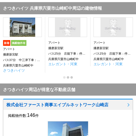
さつきハイツ 兵庫県宍粟市山崎町中周辺の建物情報
アパート
アパート
新着
掲載物件有
播磨新宮駅
播磨新宮駅
アパート
バス25分 庄能下車：停歩22分
バス25分 庄能下車：停歩22分
播磨新宮駅
兵庫県宍粟市山崎町中
兵庫県宍粟市山崎町中
バス37分 中三津下車：停歩17分
エレガント・河東
エレガント・河東
兵庫県宍粟市山崎町中
さつきハイツ
さつきハイツ周辺が得意な不動産店舗
株式会社ファースト商事エイブルネットワーク山崎店
146
掲載物件数:
件