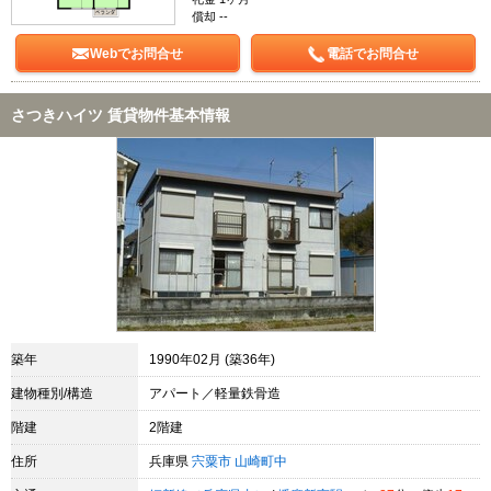
償却 --
Webでお問合せ
電話でお問合せ
さつきハイツ 賃貸物件基本情報
築年
1990年02月 (築36年)
建物種別/構造
アパート／軽量鉄骨造
階建
2階建
住所
兵庫県
宍粟市
山崎町中