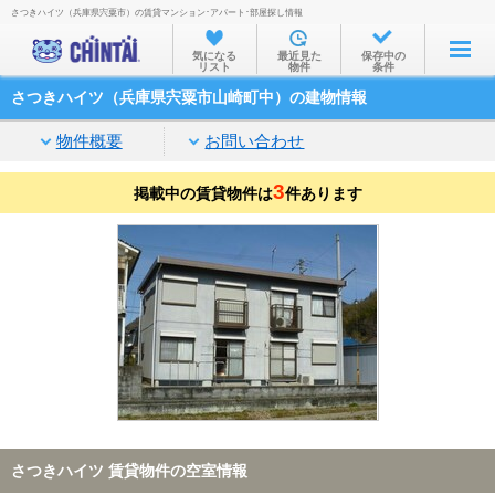
さつきハイツ（兵庫県宍粟市）の賃貸マンション･アパート･部屋探し情報
お部屋を探す
気になる
最近見た
保存中の
リスト
物件
条件
沿線・駅から
さつきハイツ（兵庫県宍粟市山崎町中）の建物情報
住所から
物件概要
お問い合わせ
家賃相場から
3
掲載中の賃貸物件は
通勤通学時間から
件あります
物件特集から
不動産会社から
TOP
さつきハイツ 賃貸物件の空室情報