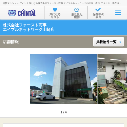
賃貸マンション･アパート探しなら株式会社ファースト商事 エイブルネットワーク山崎店。住所･アクセス・所在地・地図・営業時間・定休日・電話番号などを掲載。
お部屋を探す
気になる
最近見た
保存中の
リスト
物件
条件
沿線・駅から
株式会社ファースト商事
住所から
エイブルネットワーク山崎店
家賃相場から
店舗情報
掲載物件一覧
通勤通学時間から
物件特集から
不動産会社から
TOP
1
/
4