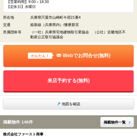
【営業時間】9:00～18:30
【定休日】水曜日
所在地
兵庫県宍粟市山崎町今宿21番4
交通
姫新線（兵庫県内）/播磨新宮
所属団体等
（一社）兵庫県宅地建物取引業協会 （公社）近畿地区不
動産公正取引協議会
Webでお問合せ(無料)
かんたん！
来店予約する(無料)
地図を確認
掲載物件 146件
掲載物件一覧
株式会社ファースト商事