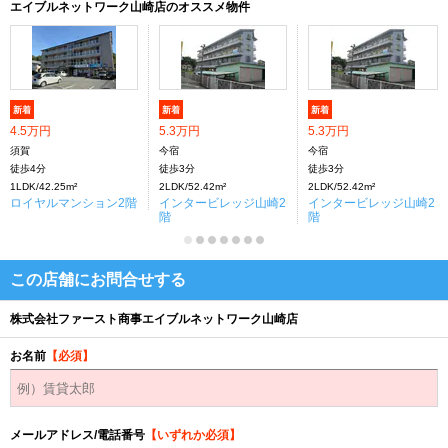
エイブルネットワーク山崎店のオススメ物件
新着
新着
新着
4.5万円
5.3万円
5.3万円
須賀
今宿
今宿
徒歩4分
徒歩3分
徒歩3分
1LDK/42.25m²
2LDK/52.42m²
2LDK/52.42m²
ロイヤルマンション2階
インタービレッジ山崎2
インタービレッジ山崎2
階
階
この店舗にお問合せする
株式会社ファースト商事エイブルネットワーク山崎店
お名前
【必須】
メールアドレス/電話番号
【いずれか必須】