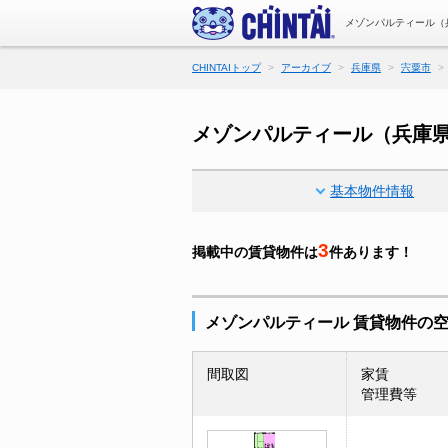
メゾンパルティール（
CHINTAIトップ
アーカイブ
兵庫県
宍粟市
メゾンパルティール（兵庫
基本物件情報
3
掲載中の賃貸物件は
件あります！
メゾンパルティール 賃貸物件の
間取図
家賃
管理費等