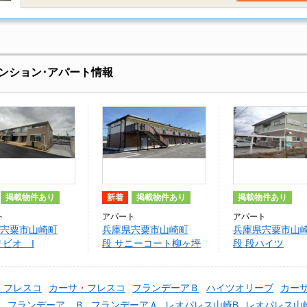
ンション･アパート情報
掲載物件あり
新着
掲載物件あり
掲載物件あり
ト
アパート
アパート
宍粟市山崎町
兵庫県宍粟市山崎町
兵庫県宍粟市山
リビオ I
段 サニーコート柳ヶ坪
段 段ハイツ
・フレスコ
カーサ・フレスコ
フランデーアＢ
ハイツオリーブ
カー
Ｂ
フランデーア Ｂ
フランデーアＡ
レオパレス山崎B
レオパレス山