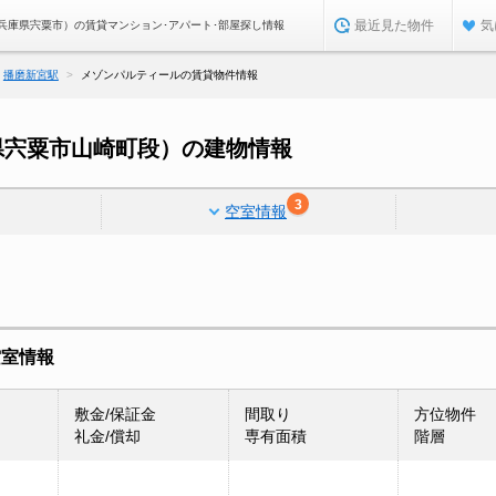
最近見た物件
気
兵庫県宍粟市）の賃貸マンション･アパート･部屋探し情報
播磨新宮駅
メゾンパルティールの賃貸物件情報
県宍粟市山崎町段）の建物情報
3
空室情報
空室情報
敷金/保証金
間取り
方位物件
礼金/償却
専有面積
階層