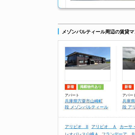
メゾンパルティール周辺の賃貸マ
新着
掲載物件あり
新着
アパート
アパー
兵庫県宍粟市山崎町
兵庫県
段 メゾンパルティール
段 ア
アリビオ II
アリビオ Ａ
カーサ
レオパレス山崎Ａ
フランデーア 