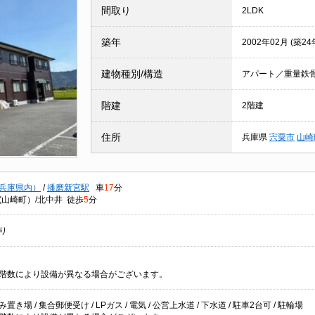
間取り
2LDK
築年
2002年02月 (築24
建物種別/構造
アパート／重量鉄
階建
2階建
住所
兵庫県
宍粟市
山崎
兵庫県内）
/
播磨新宮駅
車
17
分
(山崎町）/北中井 徒歩
5
分
り
階数により設備が異なる場合がございます。
置き場 / 集合郵便受け / LPガス / 電気 / 公営上水道 / 下水道 / 駐車2台可 / 駐輪場