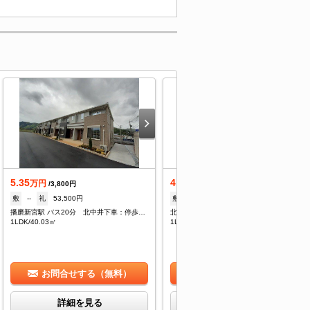
5.35
4.7
万円
万円
/3,800円
/--
敷
--
礼
53,500円
敷
--
礼
1ヶ月
播磨新宮駅 バス20分 北中井下車：停歩5分
北中井 徒歩4分
1LDK/40.03㎡
1LDK/35.91㎡
お問合せする（無料）
お問合せする（無料）
詳細を見る
詳細を見る