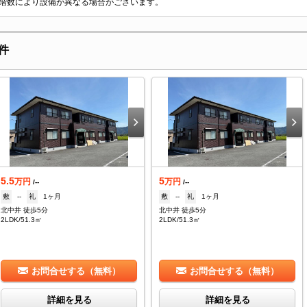
階数により設備が異なる場合がございます。
件
5.5
5
万円
万円
/--
/--
敷
--
礼
1ヶ月
敷
--
礼
1ヶ月
北中井 徒歩5分
北中井 徒歩5分
2LDK/51.3㎡
2LDK/51.3㎡
お問合せする（無料）
お問合せする（無料）
詳細を見る
詳細を見る