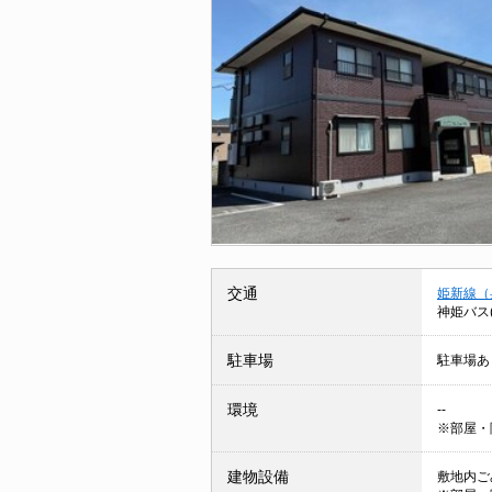
交通
姫新線（
神姫バス
駐車場
駐車場あ
環境
--
※部屋・
建物設備
敷地内ごみ