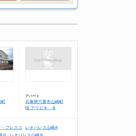
アパート
崎町
兵庫県宍粟市山崎町
段 アリビオ Ｂ
サ・フレスコ
レオパレス山崎A
崎Ｂ
レオパレス山崎Ｂ