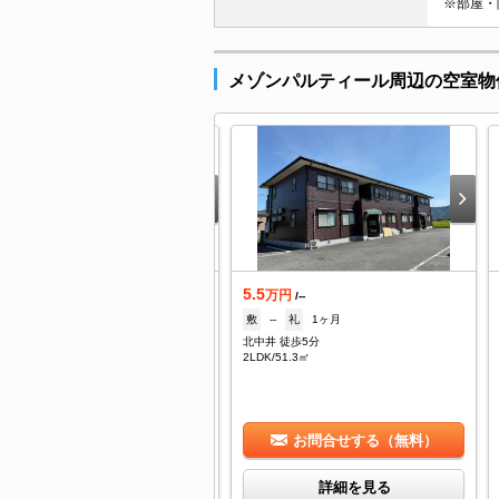
※部屋・
メゾンパルティール周辺の空室物
.8
5.5
万円
万円
/3,800円
/--
--
礼
1ヶ月
敷
--
礼
1ヶ月
磨新宮駅 バス20分 中井下車：停歩10分
北中井 徒歩5分
DK/57.64㎡
2LDK/51.3㎡
お問合せする（無料）
お問合せする（無料）
詳細を見る
詳細を見る