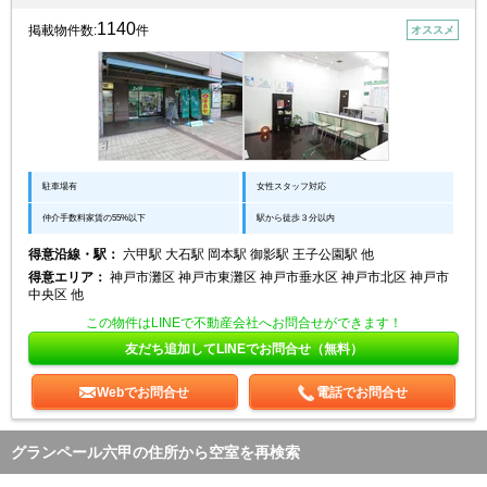
1140
掲載物件数:
件
オススメ
駐車場有
女性スタッフ対応
仲介手数料家賃の55%以下
駅から徒歩３分以内
得意沿線・駅：
六甲駅 大石駅 岡本駅 御影駅 王子公園駅 他
得意エリア：
神戸市灘区 神戸市東灘区 神戸市垂水区 神戸市北区 神戸市
中央区 他
この物件はLINEで不動産会社へお問合せができます！
友だち追加してLINEでお問合せ（無料）
Webでお問合せ
電話でお問合せ
グランペール六甲の住所から空室を再検索