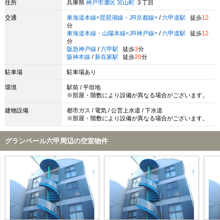
住所
兵庫県
神戸市灘区
宮山町
３丁目
交通
東海道本線<琵琶湖線・JR京都線>
/
六甲道駅
徒歩
12
分
東海道本線・山陽本線<JR神戸線>
/
六甲道駅
徒歩
12
分
阪急神戸線
/
六甲駅
徒歩
3
分
阪神本線
/
新在家駅
徒歩
20
分
駐車場
駐車場あり
環境
駅前 / 平坦地
※部屋・階数により設備が異なる場合がございます。
建物設備
都市ガス / 電気 / 公営上水道 / 下水道
※部屋・階数により設備が異なる場合がございます。
グランペール六甲周辺の空室物件