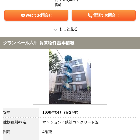
償却 --
Webでお問合せ
電話でお問合せ
もっと見る
グランペール六甲 賃貸物件基本情報
築年
1999年04月 (築27年)
建物種別/構造
マンション／鉄筋コンクリート造
階建
4階建