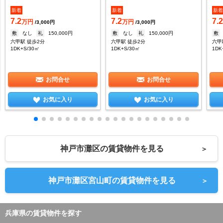
新着
新着
新
7.2
7.2
7.
万円
万円
/3,000円
/3,000円
敷
なし
礼
150,000円
敷
なし
礼
150,000円
敷
六甲駅 徒歩2分
六甲駅 徒歩2分
六甲
1DK+S/30㎡
1DK+S/30㎡
1DK
お問合せ
お問合せ
お気に入り
お気に入り
神戸市灘区の賃貸物件を見る
＞
神戸市灘区宮山町の賃貸物件を見る
＞
兵庫県の賃貸物件を探す