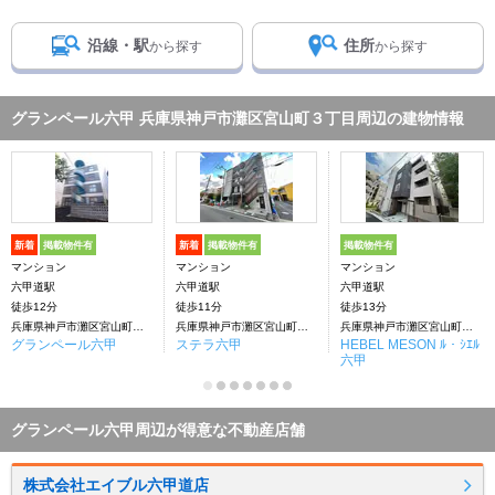
沿線・駅
住所
から探す
から探す
グランペール六甲 兵庫県神戸市灘区宮山町３丁目周辺の建物情報
新着
掲載物件有
新着
掲載物件有
掲載物件有
マンション
マンション
マンション
六甲道駅
六甲道駅
六甲道駅
徒歩12分
徒歩11分
徒歩13分
兵庫県神戸市灘区宮山町３丁目
兵庫県神戸市灘区宮山町３丁目
兵庫県神戸市灘区宮山町３丁目
グランペール六甲
ステラ六甲
HEBEL MESON ﾙ・ｼｴﾙ
六甲
グランペール六甲周辺が得意な不動産店舗
株式会社エイブル六甲道店