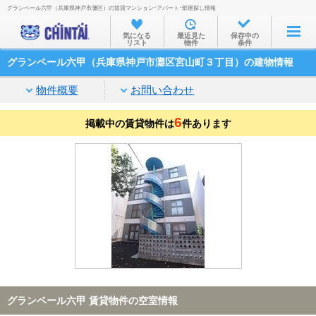
グランペール六甲（兵庫県神戸市灘区）の賃貸マンション･アパート･部屋探し情報
お部屋を探す
気になる
最近見た
保存中の
リスト
物件
条件
沿線・駅から
グランペール六甲（兵庫県神戸市灘区宮山町３丁目）の建物情報
住所から
物件概要
お問い合わせ
家賃相場から
6
掲載中の賃貸物件は
通勤通学時間から
件あります
物件特集から
不動産会社から
TOP
グランペール六甲 賃貸物件の空室情報