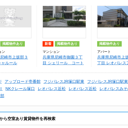
掲載物件あり
新着
掲載物件あり
掲載物件あり
ョン
マンション
アパート
尼崎市上坂部３
兵庫県尼崎市御園３丁
兵庫県尼崎市上
シャルール
目 シェリール コート
丁目 レオパレス
ース サクラ
ジ
アップロード壱番館
フジパレスJR塚口駅東
フジパレスJR塚口駅東
Ⅱ
NKクレール塚口
レオパレス近松
レオパレス近松
レオパレスみそ
坂部
から空室あり賃貸物件を再検索