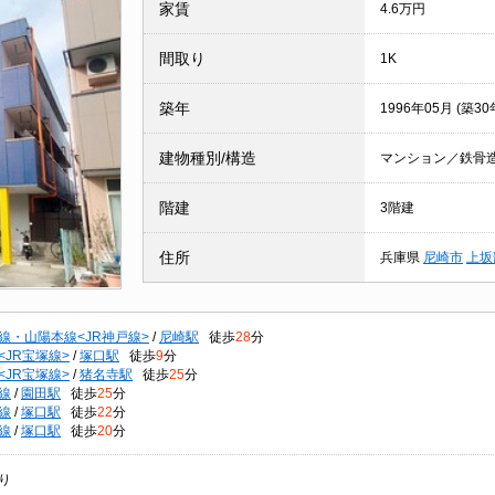
家賃
4.6万円
間取り
1K
築年
1996年05月 (築30
建物種別/構造
マンション／鉄骨
階建
3階建
住所
兵庫県
尼崎市
上坂
線・山陽本線<JR神戸線>
/
尼崎駅
徒歩
28
分
<JR宝塚線>
/
塚口駅
徒歩
9
分
<JR宝塚線>
/
猪名寺駅
徒歩
25
分
線
/
園田駅
徒歩
25
分
線
/
塚口駅
徒歩
22
分
線
/
塚口駅
徒歩
20
分
り