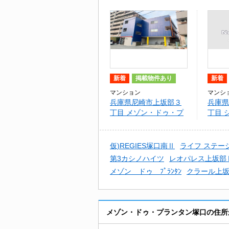
新着
掲載物件あり
新着
マンション
マンシ
兵庫県尼崎市上坂部３
兵庫県
丁目 メゾン・ドゥ・プ
丁目 
ランタン塚口
仮)REGIES塚口南Ⅱ
ライフ ステー
第3カシノハイツ
レオパレス上坂部
メゾン ドゥ ﾌﾟﾗﾝﾀﾝ
クラール上
メゾン・ドゥ・プランタン塚口の住所