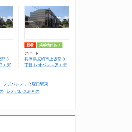
新着
掲載物件あり
アパート
坂部３
兵庫県尼崎市上坂部３
アエデ
丁目 レオパレスアエデ
ース サクラ
フジパレスＪＲ塚口駅東
の
レオパレスみその