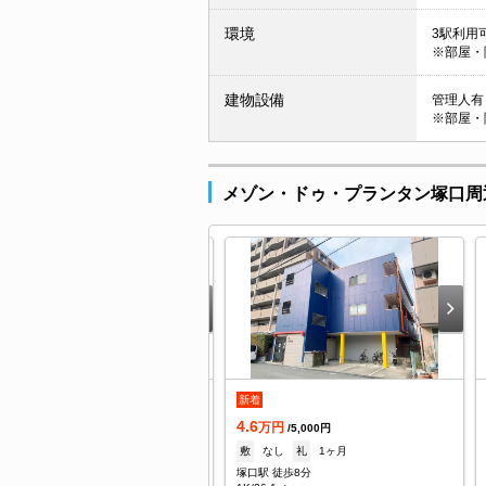
環境
3駅利用可
※部屋・
建物設備
管理人有り
※部屋・
メゾン・ドゥ・プランタン塚口周
.6
新着
万円
/6,000円
4.6
1ヶ月
礼
なし
万円
/5,000円
口駅 徒歩10分
敷
なし
礼
1ヶ月
DK/38.52㎡
塚口駅 徒歩8分