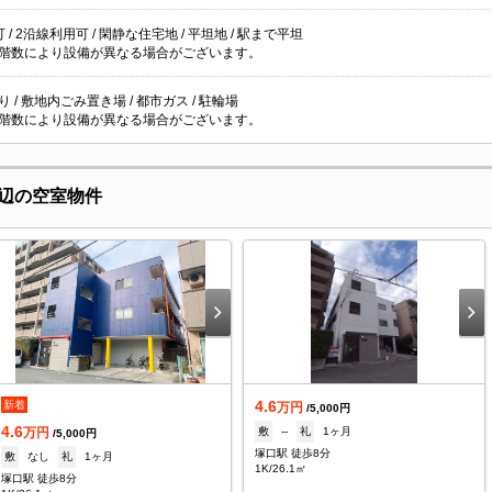
 / 2沿線利用可 / 閑静な住宅地 / 平坦地 / 駅まで平坦
階数により設備が異なる場合がございます。
 / 敷地内ごみ置き場 / 都市ガス / 駐輪場
階数により設備が異なる場合がございます。
辺の空室物件
4.6
新着
万円
/5,000円
4.6
敷
--
礼
1ヶ月
万円
/5,000円
塚口駅 徒歩8分
敷
なし
礼
1ヶ月
1K/26.1㎡
塚口駅 徒歩8分