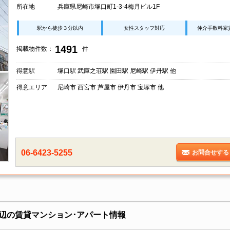
所在地
兵庫県尼崎市塚口町1-3-4梅月ビル1F
駅から徒歩３分以内
女性スタッフ対応
仲介手数料家
1491
掲載物件数：
件
得意駅
塚口駅 武庫之荘駅 園田駅 尼崎駅 伊丹駅 他
得意エリア
尼崎市 西宮市 芦屋市 伊丹市 宝塚市 他
06-6423-5255
お問合せする
辺の賃貸マンション･アパート情報