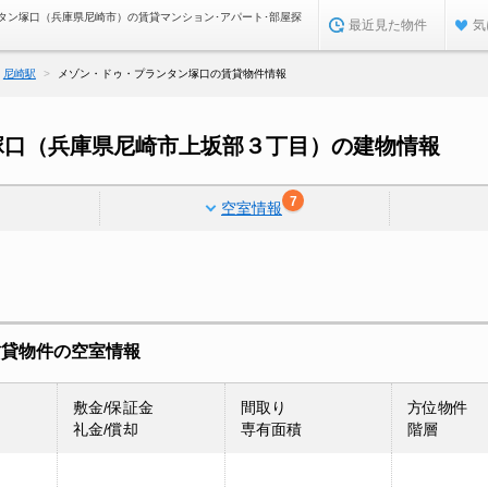
タン塚口（兵庫県尼崎市）の賃貸マンション･アパート･部屋探
最近見た物件
気
尼崎駅
メゾン・ドゥ・プランタン塚口の賃貸物件情報
塚口（兵庫県尼崎市上坂部３丁目）の建物情報
7
空室情報
賃貸物件の空室情報
敷金/保証金
間取り
方位物件
礼金/償却
専有面積
階層