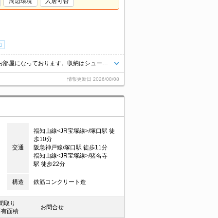
周辺環境
入居可否
台
室内設備は浴室乾燥機・洗面化粧台など豊富に揃っており、過ごしやすいお部屋になっております。収納はシューズボックス・クロゼットなど豊富なので、広々と空間を利用することも可能です。セキュリティ面は、オートロック・TVインターホンなどを備え付けているので安心して暮らせます。こちらの物件の駐車場は、現在空きがあり駐車可能です。
情報更新日
2026/08/08
福知山線<JR宝塚線>/塚口駅 徒
歩10分
交通
阪急神戸線/塚口駅 徒歩11分
福知山線<JR宝塚線>/猪名寺
駅 徒歩22分
構造
鉄筋コンクリート造
間取り
お問合せ
専有面積