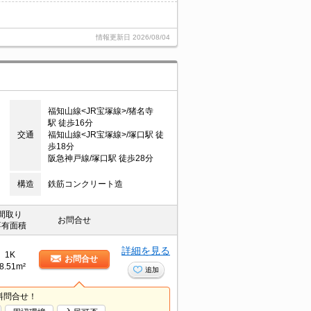
情報更新日
2026/08/04
福知山線<JR宝塚線>/猪名寺
駅 徒歩16分
交通
福知山線<JR宝塚線>/塚口駅 徒
歩18分
阪急神戸線/塚口駅 徒歩28分
構造
鉄筋コンクリート造
間取り
お問合せ
専有面積
詳細を見る
1K
お問合せ
8.51m²
追加
料問合せ！