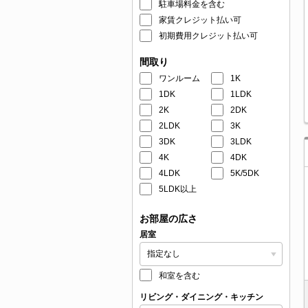
駐車場料金を含む
家賃クレジット払い可
初期費用クレジット払い可
間取り
ワンルーム
1K
1DK
1LDK
2K
2DK
2LDK
3K
3DK
3LDK
4K
4DK
4LDK
5K/5DK
5LDK以上
お部屋の広さ
居室
和室を含む
リビング・ダイニング・キッチン