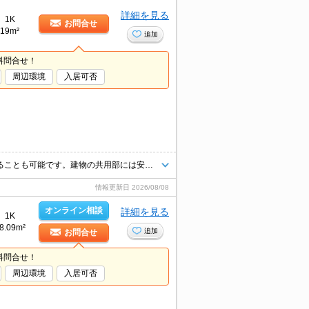
詳細を見る
1K
お問合せ
19m²
追加
料問合せ！
周辺環境
入居可否
収納はシューズボックス・玄関収納など豊富なので、広々と空間を利用することも可能です。建物の共用部には安全性に優れているオートロック機能があります。共用部には敷地内ごみ置き場・エレベータなどが揃っており、とても充実しています。室内設備はネット使用料不要・エアコンなど大変充実しております。フローリング張りのマンションです。
情報更新日
2026/08/08
オンライン相談
詳細を見る
1K
8.09m²
追加
お問合せ
料問合せ！
周辺環境
入居可否