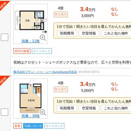
3.4
4階
なし
万円
なし
即入居可
3,000円
1分で完結！聞きたい項目を選んでかんたん無
初期費用
空室情報
これと似た物件
画像：11枚
本日の新着
オートロック
株式会社プラン・ドゥ・シー SumoSumo渋谷店
(03-6833-3971)
3.4
4階
なし
万円
なし
即入居可
5,000円
1分で完結！聞きたい項目を選んでかんたん無
初期費用
空室情報
これと似た物件
画像：38枚
新着
写真いろいろ
オートロック