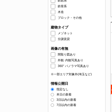
鉄筋系
鉄骨系
木造
ブロック・その他
建物タイプ
メゾネット
分譲賃貸
画像の有無
間取り図あり
外観･内観写真あり
360° パノラマ写真あり
※一部エリア対象外(埼玉など)
情報公開日
指定なし
本日の新着
3日以内の新着
7日以内の新着