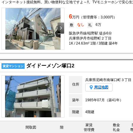
6
万円（管理費等：3,000円）
なし
6万
敷
礼
阪急伊丹線/稲野駅 徒歩6分
兵庫県伊丹市稲野町２丁目
1K / 24.63m² 1階 / 3階建 築4年
ダイドーメゾン塚口2
賃貸マンション
兵庫県尼崎市南塚口町３丁目
住所
周辺地図
築年
1985年07月（築41年）
階建
4階建
家賃
敷金
間取図
階
管理費
礼金