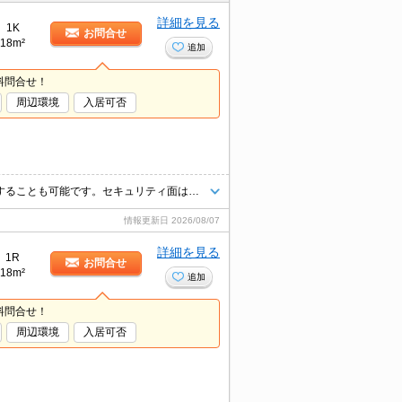
詳細を見る
1K
お問合せ
18m²
追加
料問合せ！
周辺環境
入居可否
収納はクロゼット・シューズボックスなど豊富なので、広々と空間を利用することも可能です。セキュリティ面は、オートロック・TVインターホンなどを備え付けているので安心して暮らせます。室内設備はエアコン・洗面台など大変充実しております。こちらの物件は現在空家です。お手入れが簡単なIHクッキングヒーター付きです。
情報更新日
2026/08/07
詳細を見る
1R
お問合せ
18m²
追加
料問合せ！
周辺環境
入居可否