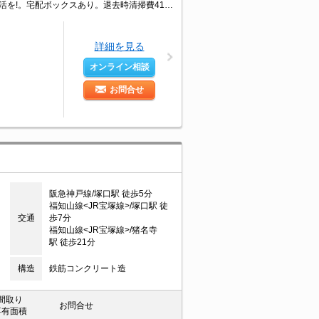
インターネット接続無料。買い物便利な立地ですよ～!!。TVモニターホンで安心生活を!。宅配ボックスあり。退去時清掃費41,800円。退去時、エアコン洗浄代19,800円。退去立会料5,500円。
詳細を見る
オンライン相談
お問合せ
阪急神戸線/塚口駅 徒歩5分
福知山線<JR宝塚線>/塚口駅 徒
交通
歩7分
福知山線<JR宝塚線>/猪名寺
駅 徒歩21分
構造
鉄筋コンクリート造
間取り
お問合せ
専有面積