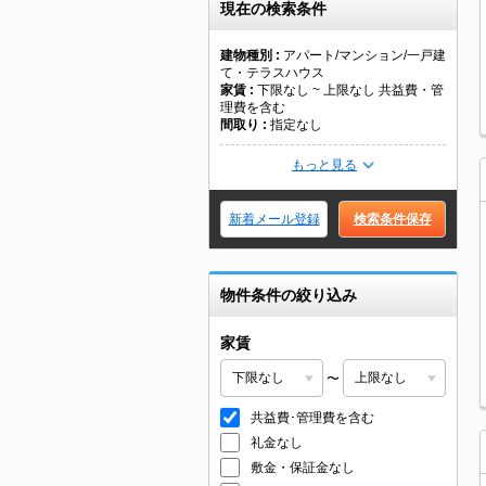
現在の検索条件
建物種別
アパート/マンション/一戸建
て・テラスハウス
家賃
下限なし ~ 上限なし 共益費・管
理費を含む
間取り
指定なし
もっと見る
新着メール登録
検索条件保存
物件条件の絞り込み
家賃
〜
共益費･管理費を含む
礼金なし
敷金・保証金なし