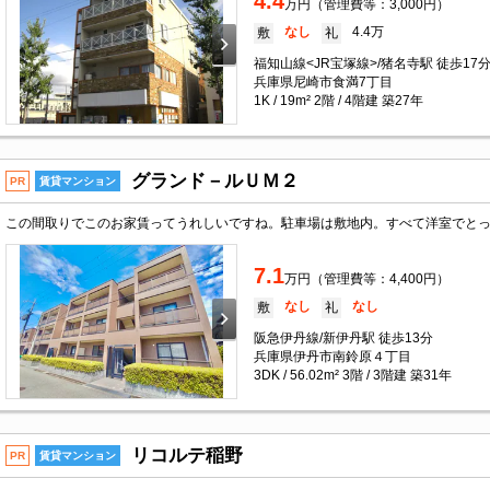
4.4
万円（管理費等：3,000円）
なし
4.4万
敷
礼
福知山線<JR宝塚線>/猪名寺駅 徒歩17
兵庫県尼崎市食満7丁目
1K / 19m² 2階 / 4階建 築27年
グランド－ルＵＭ２
PR
賃貸マンション
7.1
万円（管理費等：4,400円）
なし
なし
敷
礼
阪急伊丹線/新伊丹駅 徒歩13分
兵庫県伊丹市南鈴原４丁目
3DK / 56.02m² 3階 / 3階建 築31年
リコルテ稲野
PR
賃貸マンション