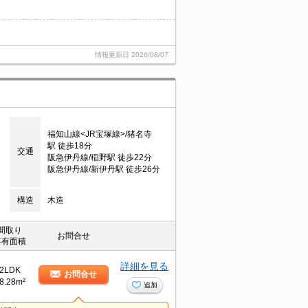
情報更新日
2026/08/07
福知山線<JR宝塚線>/猪名寺
駅 徒歩18分
交通
阪急伊丹線/稲野駅 徒歩22分
阪急伊丹線/新伊丹駅 徒歩26分
構造
木造
間取り
お問合せ
専有面積
詳細を見る
2LDK
お問合せ
8.28m²
追加