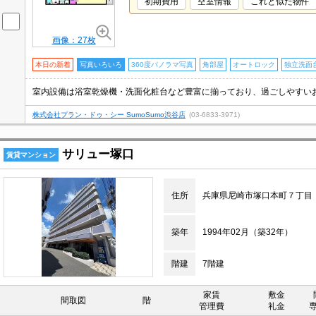
初期費用
空室情報
これと似た物件
画像：27枚
本日の新着
写真いろいろ
360度パノラマ写真
角部屋
オートロック
独立洗面
株式会社プラン・ドゥ・シー SumoSumo渋谷店
(03-6833-3971)
サリュー塚口
賃貸マンション
住所
兵庫県尼崎市塚口本町７丁目
築年
1994年02月（築32年）
階建
7階建
家賃
敷金
間取図
階
管理費
礼金