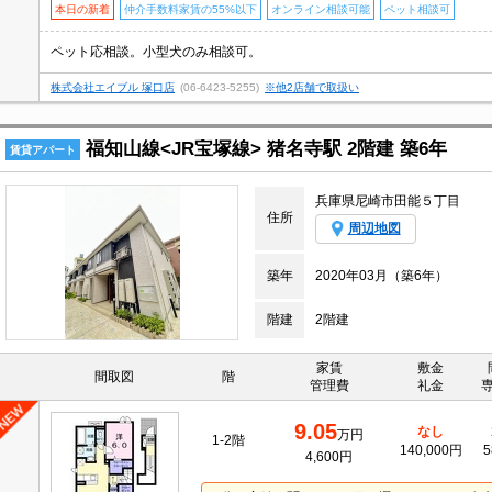
本日の新着
仲介手数料家賃の55%以下
オンライン相談可能
ペット相談可
ペット応相談。小型犬のみ相談可。
株式会社エイブル 塚口店
(06-6423-5255)
※他2店舗で取扱い
福知山線<JR宝塚線> 猪名寺駅 2階建 築6年
賃貸アパート
兵庫県尼崎市田能５丁目
住所
周辺地図
築年
2020年03月（築6年）
階建
2階建
家賃
敷金
間取図
階
管理費
礼金
9.05
なし
万円
1-2階
140,000円
5
4,600円