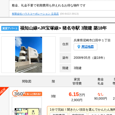
敷金、礼金不要で初期費用も抑えれるお得な物件です
有限会社ハウスコーポレーション 立花店
(06-6422-3913)
福知山線<JR宝塚線> 猪名寺駅 3階建 築18年
賃貸アパート
兵庫県尼崎市口田中１丁目
住所
周辺地図
築年
2008年05月（築18年）
階建
3階建
家賃
敷金
間取図
階
管理費
礼金
6.15
なし
万円
3階
90,000円
2
2,900円
1分で完結！聞きたい項目を選んでかんたん無