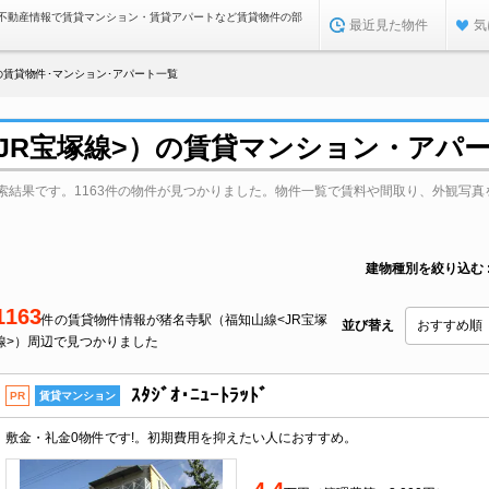
不動産情報で賃貸マンション・賃貸アパートなど賃貸物件の部
最近見た物件
気
賃貸物件･マンション･アパート一覧
JR宝塚線>）の賃貸マンション・アパ
索結果です。1163件の物件が見つかりました。物件一覧で賃料や間取り、外観写真
建物種別を絞り込む
1163
件の賃貸物件情報が猪名寺駅（福知山線<JR宝塚
並び替え
線>）周辺で見つかりました
ｽﾀｼﾞｵ･ﾆｭｰﾄﾗｯﾄﾞ
PR
賃貸マンション
敷金・礼金0物件です!。初期費用を抑えたい人におすすめ。