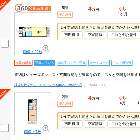
4
5階
なし
万円
1ヶ月
即入居可
--
1分で完結！聞きたい項目を選んでかんたん無
初期費用
空室情報
これと似た物件
画像：22枚
本日の新着
写真いろいろ
360度パノラマ写真
オートロック
ペット相談可
株式会社プラン・ドゥ・シー SumoSumo渋谷店
(03-6833-3971)
4
2階
なし
万円
4万
1
即入居可
--
1分で完結！聞きたい項目を選んでかんたん無
初期費用
空室情報
これと似た物件
画像：7枚