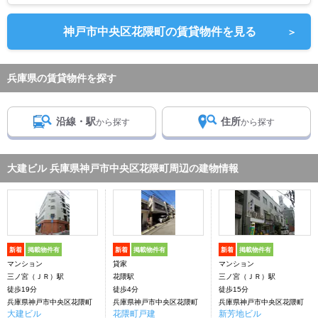
神戸市中央区花隈町の賃貸物件を見る
＞
兵庫県の賃貸物件を探す
沿線・駅
住所
から探す
から探す
大建ビル 兵庫県神戸市中央区花隈町周辺の建物情報
新着
掲載物件有
新着
掲載物件有
新着
掲載物件有
マンション
貸家
マンション
三ノ宮（ＪＲ）駅
花隈駅
三ノ宮（ＪＲ）駅
徒歩19分
徒歩4分
徒歩15分
兵庫県神戸市中央区花隈町
兵庫県神戸市中央区花隈町
兵庫県神戸市中央区花隈町
大建ビル
花隈町戸建
新芳地ビル