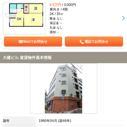
4.5万円
/ 3,000円
東向き / 4階
2K / 35㎡
敷金 なし
保証金 --
礼金 なし
償却 --
Webでお問合せ
電話でお問合せ
大建ビル 賃貸物件基本情報
築年
1980年04月 (築46年)