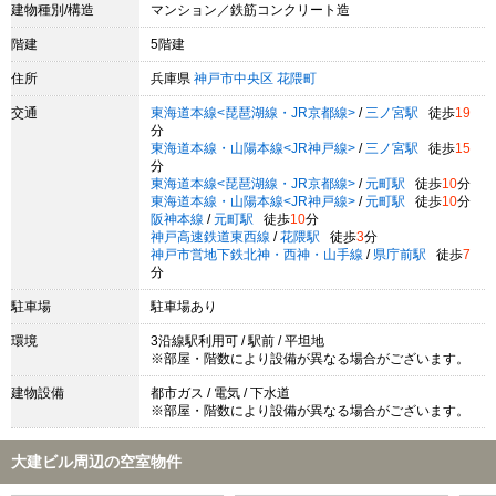
建物種別/構造
マンション／鉄筋コンクリート造
階建
5階建
住所
兵庫県
神戸市中央区
花隈町
交通
東海道本線<琵琶湖線・JR京都線>
/
三ノ宮駅
徒歩
19
分
東海道本線・山陽本線<JR神戸線>
/
三ノ宮駅
徒歩
15
分
東海道本線<琵琶湖線・JR京都線>
/
元町駅
徒歩
10
分
東海道本線・山陽本線<JR神戸線>
/
元町駅
徒歩
10
分
阪神本線
/
元町駅
徒歩
10
分
神戸高速鉄道東西線
/
花隈駅
徒歩
3
分
神戸市営地下鉄北神・西神・山手線
/
県庁前駅
徒歩
7
分
駐車場
駐車場あり
環境
3沿線駅利用可 / 駅前 / 平坦地
※部屋・階数により設備が異なる場合がございます。
建物設備
都市ガス / 電気 / 下水道
※部屋・階数により設備が異なる場合がございます。
大建ビル周辺の空室物件