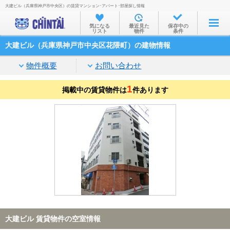
大建ビル（兵庫県神戸市中央区）の賃貸マンション･アパート･部屋探し情報
お部屋を探す
気になる
最近見た
保存中の
リスト
物件
条件
沿線・駅から
大建ビル（兵庫県神戸市中央区花隈町）の建物情報
住所から
物件概要
お問い合わせ
家賃相場から
1
掲載中の賃貸物件は
通勤通学時間から
件あります
物件特集から
不動産会社から
TOP
大建ビル 賃貸物件の空室情報