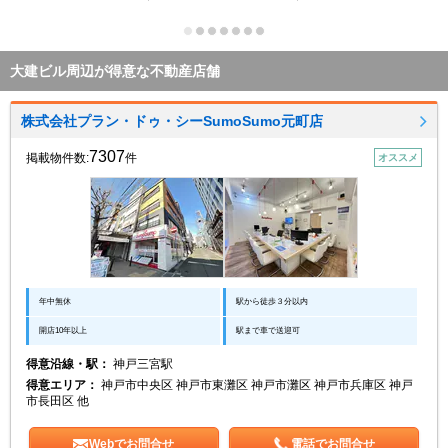
大建ビル周辺が得意な不動産店舗
株式会社プラン・ドゥ・シーSumoSumo元町店
7307
掲載物件数:
件
オススメ
年中無休
駅から徒歩３分以内
開店10年以上
駅まで車で送迎可
得意沿線・駅：
神戸三宮駅
得意エリア：
神戸市中央区 神戸市東灘区 神戸市灘区 神戸市兵庫区 神戸
市長田区 他
Webでお問合せ
電話でお問合せ