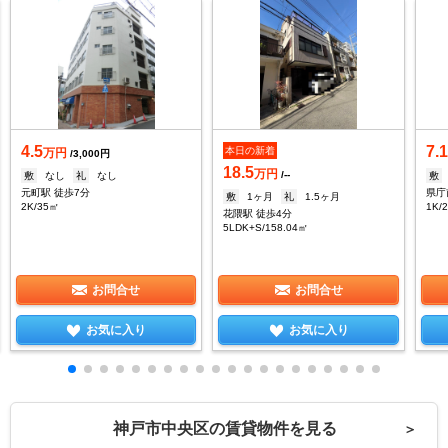
4.5
7.
本日の新着
万円
/3,000円
18.5
万円
/--
敷
なし
礼
なし
敷
元町駅 徒歩7分
県庁
敷
1ヶ月
礼
1.5ヶ月
2K/35㎡
1K/
花隈駅 徒歩4分
5LDK+S/158.04㎡
お問合せ
お問合せ
お気に入り
お気に入り
神戸市中央区の賃貸物件を見る
＞