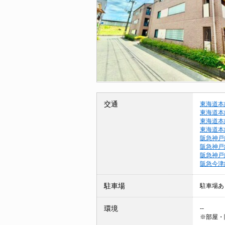
交通
東海道本
東海道本
東海道本
東海道本
阪急神戸
阪急神戸
阪急神戸
阪急今津
駐車場
駐車場あ
環境
--
※部屋・