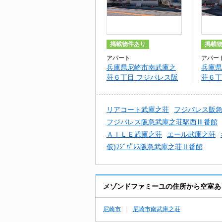
掲載物件あり
掲載
アパート
アパー
兵庫県尼崎市南武庫之
兵庫県
荘６丁目 フジパレス阪
荘６丁
急武庫之荘駅西5番館
急武庫
リアコート武庫之荘
フジパレス阪急
フジパレス阪急武庫之荘駅西Ⅲ番館
ＡＩＬＥ武庫之荘
エール武庫之荘
仮)ﾌｼﾞﾊﾟﾚｽ阪急武庫之荘Ⅱ番館
メゾンドファミーユの住所から空室あ
尼崎市
尼崎市南武庫之荘