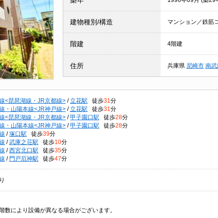
築年
1996年09月 (築29
建物種別/構造
マンション／鉄筋
階建
4階建
住所
兵庫県
尼崎市
南武
線<琵琶湖線・JR京都線>
/
立花駅
徒歩
31
分
線・山陽本線<JR神戸線>
/
立花駅
徒歩
31
分
線<琵琶湖線・JR京都線>
/
甲子園口駅
徒歩
28
分
線・山陽本線<JR神戸線>
/
甲子園口駅
徒歩
28
分
線
/
塚口駅
徒歩
39
分
線
/
武庫之荘駅
徒歩
10
分
線
/
西宮北口駅
徒歩
35
分
線
/
門戸厄神駅
徒歩
47
分
り
階数により設備が異なる場合がございます。