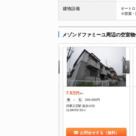
建物設備
オートロッ
※部屋・
メゾンドファミーユ周辺の空室物
7.5
築
万円
/--
敷
--
礼
200,000円
万円
/4,600円
武庫之荘駅 徒歩12分
--
礼
70,000円
1LDK/53.52㎡
庫之荘駅 徒歩13分
/27.71㎡
お問合せする（無料）
お問合せする（無料）