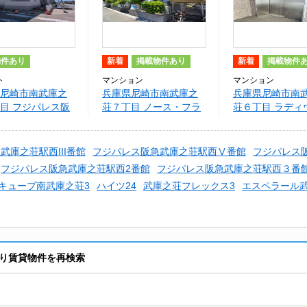
物件あり
新着
掲載物件あり
新着
掲載物件
ト
マンション
マンション
尼崎市南武庫之
兵庫県尼崎市南武庫之
兵庫県尼崎市南
目 フジパレス阪
荘７丁目 ノース・フラ
荘６丁目 ラディ
之荘駅西2番館
ッツ
庫之荘
武庫之荘駅西III番館
フジパレス阪急武庫之荘駅西Ⅴ番館
フジパレス
フジパレス阪急武庫之荘駅西2番館
フジパレス阪急武庫之荘駅西３番
キューブ南武庫之荘3
ハイツ24
武庫之荘フレックス3
エスペラール
り賃貸物件を再検索