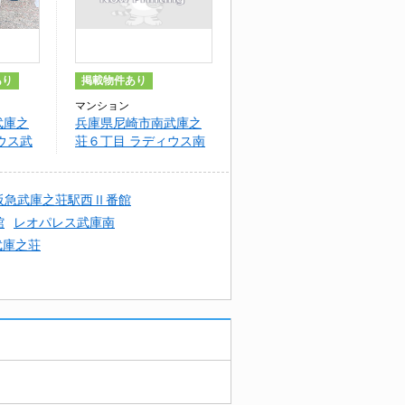
あり
掲載物件あり
マンション
武庫之
兵庫県尼崎市南武庫之
ウス武
荘６丁目 ラディウス南
武庫之荘
阪急武庫之荘駅西Ⅱ番館
館
レオパレス武庫南
武庫之荘