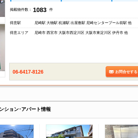
1083
掲載物件数：
件
得意駅
尼崎駅 大物駅 杭瀬駅 出屋敷駅 尼崎センタープール前駅 他
得意エリア
尼崎市 西宮市 大阪市西淀川区 大阪市東淀川区 伊丹市 他
06-6417-8126
お問合せする
ンション･アパート情報