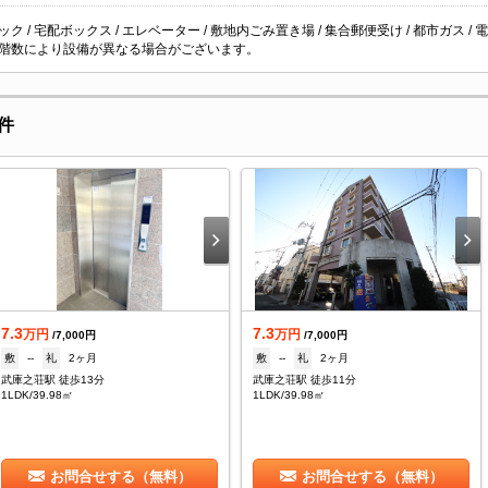
ク / 宅配ボックス / エレベーター / 敷地内ごみ置き場 / 集合郵便受け / 都市ガス / 電気
階数により設備が異なる場合がございます。
件
7.3
7.3
万円
万円
/7,000円
/7,000円
敷
--
礼
2ヶ月
敷
--
礼
2ヶ月
武庫之荘駅 徒歩13分
武庫之荘駅 徒歩11分
1LDK/39.98㎡
1LDK/39.98㎡
お問合せする（無料）
お問合せする（無料）