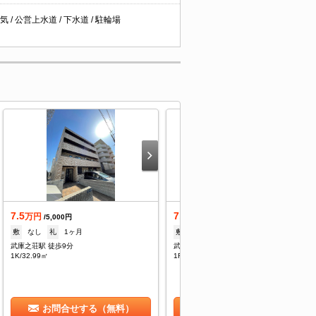
 / 公営上水道 / 下水道 / 駐輪場
7.5
7.5
万円
万円
/5,000円
/5,000円
敷
なし
礼
1ヶ月
敷
--
礼
7.5万
武庫之荘駅 徒歩9分
武庫之荘駅 徒歩9分
1K/32.99㎡
1R/32.99㎡
お問合せする（無料）
お問合せする（無料）