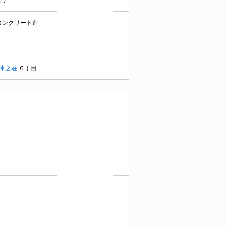
年)
コンクリート造
庫之荘
６丁目