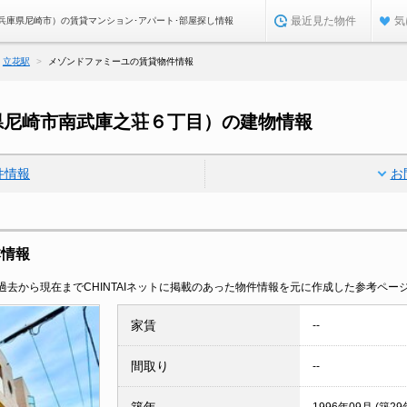
最近見た物件
気
兵庫県尼崎市）の賃貸マンション･アパート･部屋探し情報
立花駅
メゾンドファミーユの賃貸物件情報
県尼崎市南武庫之荘６丁目）の建物情報
件情報
お
本情報
去から現在までCHINTAIネットに掲載のあった物件情報を元に作成した参考ペー
家賃
--
間取り
--