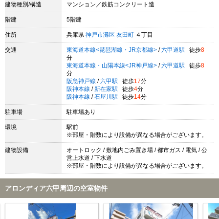
建物種別/構造
マンション／鉄筋コンクリート造
階建
5階建
住所
兵庫県
神戸市灘区
友田町
４丁目
交通
東海道本線<琵琶湖線・JR京都線>
/
六甲道駅
徒歩
8
分
東海道本線・山陽本線<JR神戸線>
/
六甲道駅
徒歩
8
分
阪急神戸線
/
六甲駅
徒歩
17
分
阪神本線
/
新在家駅
徒歩
4
分
阪神本線
/
石屋川駅
徒歩
14
分
駐車場
駐車場あり
環境
駅前
※部屋・階数により設備が異なる場合がございます。
建物設備
オートロック / 敷地内ごみ置き場 / 都市ガス / 電気 / 公
営上水道 / 下水道
※部屋・階数により設備が異なる場合がございます。
アロンディア六甲周辺の空室物件