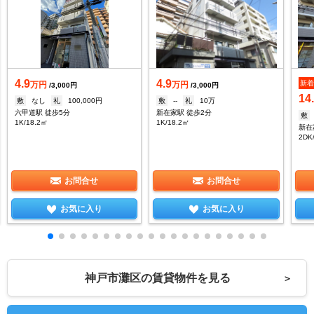
4.9
4.9
新
万円
万円
/3,000円
/3,000円
14
敷
なし
礼
100,000円
敷
--
礼
10万
六甲道駅 徒歩5分
新在家駅 徒歩2分
敷
1K/18.2㎡
1K/18.2㎡
新在
2DK
お問合せ
お問合せ
お気に入り
お気に入り
神戸市灘区の賃貸物件を見る
＞