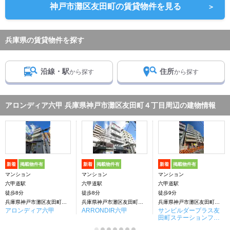
神戸市灘区友田町の賃貸物件を見る
＞
兵庫県の賃貸物件を探す
沿線・駅
住所
から探す
から探す
アロンディア六甲 兵庫県神戸市灘区友田町４丁目周辺の建物情報
新着
掲載物件有
新着
掲載物件有
新着
掲載物件有
マンション
マンション
マンション
六甲道駅
六甲道駅
六甲道駅
徒歩8分
徒歩8分
徒歩9分
兵庫県神戸市灘区友田町４丁目
兵庫県神戸市灘区友田町４丁目
兵庫県神戸市灘区友田町４丁目
アロンディア六甲
ARRONDIR六甲
サンビルダープラス友
田町ステーションフロ
ント