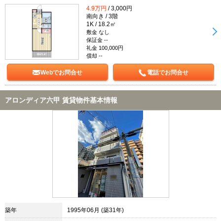
4.9万円
/ 3,000円
南向き / 3階
1K / 18.2㎡
敷金 なし
保証金 --
礼金 100,000円
償却 --
Webでお問合せ
電話でお問合せ
アロンディア六甲 賃貸物件基本情報
築年
1995年06月 (築31年)