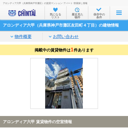
アロンディア六甲（兵庫県神戸市灘区）の賃貸マンション･アパート･部屋探し情報
お部屋を探す
気になる
最近見た
保存中の
リスト
物件
条件
沿線・駅から
アロンディア六甲（兵庫県神戸市灘区友田町４丁目）の建物情報
住所から
物件概要
お問い合わせ
家賃相場から
1
掲載中の賃貸物件は
通勤通学時間から
件あります
物件特集から
不動産会社から
TOP
アロンディア六甲 賃貸物件の空室情報