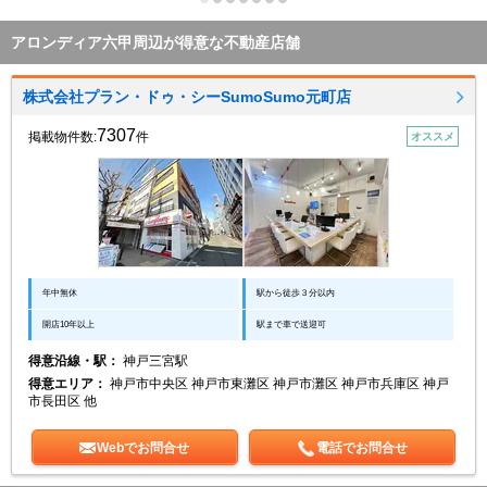
アロンディア六甲周辺が得意な不動産店舗
株式会社プラン・ドゥ・シーSumoSumo元町店
7307
掲載物件数:
件
オススメ
年中無休
駅から徒歩３分以内
開店10年以上
駅まで車で送迎可
得意沿線・駅：
神戸三宮駅
得意エリア：
神戸市中央区 神戸市東灘区 神戸市灘区 神戸市兵庫区 神戸
市長田区 他
Webでお問合せ
電話でお問合せ