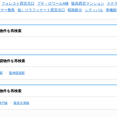
フォレスト西宮北口
プチ・ロワールA棟
阪急西宮マンション
ステ
ジマー敷島
仮）リラフィナート西宮北口
昭南館Ⅲ
シティパル
青楓館
物件を再検索
貸物件を再検索
駅
阪神国道駅
物件を再検索
神戸線
阪急今津線