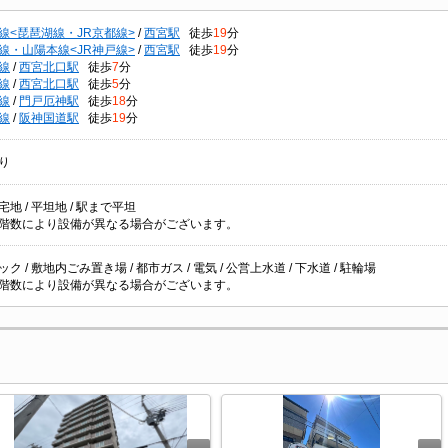
線<琵琶湖線・JR京都線>
/
西宮駅
徒歩
19
分
線・山陽本線<JR神戸線>
/
西宮駅
徒歩
19
分
線
/
西宮北口駅
徒歩
7
分
線
/
西宮北口駅
徒歩
5
分
線
/
門戸厄神駅
徒歩
18
分
線
/
阪神国道駅
徒歩
19
分
り
地 / 平坦地 / 駅まで平坦
階数により設備が異なる場合がございます。
ク / 敷地内ごみ置き場 / 都市ガス / 電気 / 公営上水道 / 下水道 / 駐輪場
階数により設備が異なる場合がございます。