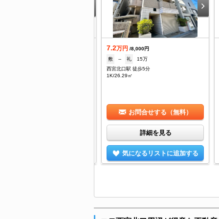
7.2
着
万円
/8,000円
.9
敷
--
礼
15万
万円
/6,000円
西宮北口駅 徒歩5分
なし
礼
1ヶ月
1K/26.29㎡
宮北口駅 徒歩6分
/30.6㎡
お問合せする（無料）
お問合せする（無料）
詳細を見る
詳細を見る
気になるリストに追加する
気になるリストに追加する