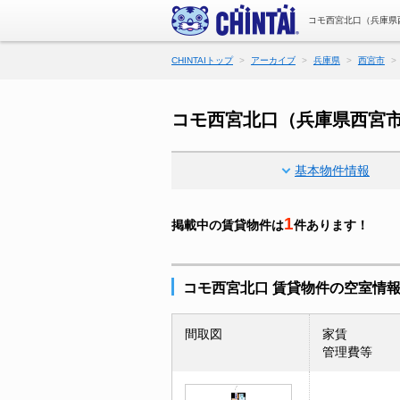
コモ西宮北口（兵庫県
CHINTAIトップ
アーカイブ
兵庫県
西宮市
コモ西宮北口（兵庫県西宮
基本物件情報
1
掲載中の賃貸物件は
件あります！
コモ西宮北口 賃貸物件の空室情
間取図
家賃
管理費等