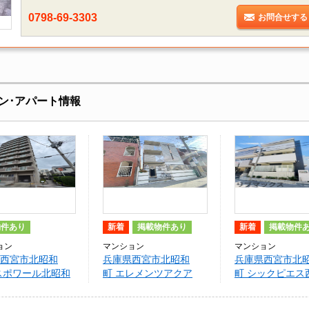
0798-69-3303
お問合せする
ン･アパート情報
物件あり
新着
掲載物件あり
新着
掲載物件
ョン
マンション
マンション
西宮市北昭和
兵庫県西宮市北昭和
兵庫県西宮市北
スポワール北昭和
町 エレメンツアクア
町 シックピエス
）
口