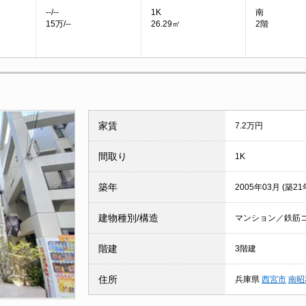
--/--
1K
南
15万/--
26.29㎡
2階
家賃
7.2万円
間取り
1K
築年
2005年03月 (築21
建物種別/構造
マンション／鉄筋
階建
3階建
住所
兵庫県
西宮市
南昭