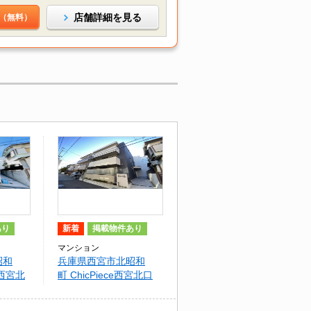
店舗詳細を見る
（無料）
あり
新着
掲載物件あり
マンション
昭和
兵庫県西宮市北昭和
西宮北
町 ChicPiece西宮北口