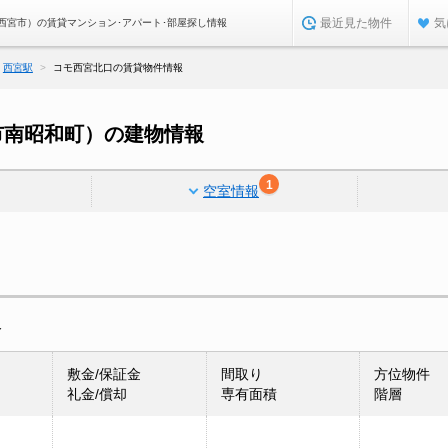
最近見た物件
気
西宮市）の賃貸マンション･アパート･部屋探し情報
西宮駅
コモ西宮北口の賃貸物件情報
市南昭和町）の建物情報
1
空室情報
報
敷金/保証金
間取り
方位物件
礼金/償却
専有面積
階層