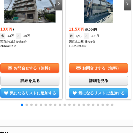
13
11.5
万円
万円
/--
/5,000円
敷
13万
礼
26万
敷
なし
礼
2ヶ月
西宮北口駅 徒歩5分
西宮北口駅 徒歩5分
2DK/49.5㎡
1LDK/39.8㎡
お問合せする（無料）
お問合せする（無料）
詳細を見る
詳細を見る
気になるリストに追加する
気になるリストに追加する