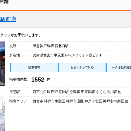
店舗
口駅前店
タッフがお手伝いします。
交通
阪急神戸線/西宮北口駅
所在地
兵庫県西宮市甲風園1-4-14フゥオト辰ビル1F
駐車場有
女性スタッフ対応
仲介手数料家
1552
掲載物件数：
件
得意駅
西宮北口駅 門戸厄神駅 今津駅 甲東園駅 さくら夙川駅 他
得意エリア
西宮市 神戸市東灘区 神戸市灘区 神戸市北区 神戸市中央区 他