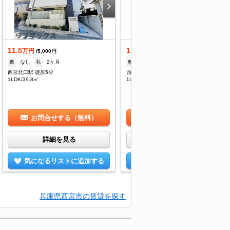
11.5
11.5
万円
万円
/5,000円
/5,000円
敷
なし
礼
2ヶ月
敷
なし
礼
2ヶ月
西宮北口駅 徒歩5分
西宮北口駅 徒歩5分
1LDK/39.8㎡
1LDK/39.8㎡
お問合せする（無料）
お問合せする（無料）
詳細を見る
詳細を見る
気になるリストに追加する
気になるリストに追加する
兵庫県西宮市の賃貸を探す