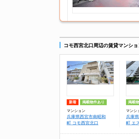
コモ西宮北口周辺の賃貸マンショ
新着
掲載物件あり
掲載
マンション
マンシ
兵庫県西宮市南昭和
兵庫県
町 コモ西宮北口
町 エ
（901