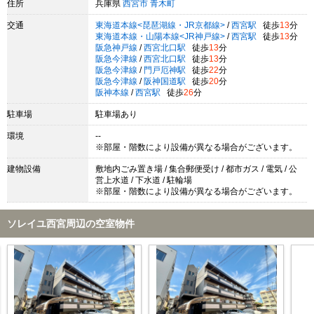
住所
兵庫県
西宮市
青木町
交通
東海道本線<琵琶湖線・JR京都線>
/
西宮駅
徒歩
13
分
東海道本線・山陽本線<JR神戸線>
/
西宮駅
徒歩
13
分
阪急神戸線
/
西宮北口駅
徒歩
13
分
阪急今津線
/
西宮北口駅
徒歩
13
分
阪急今津線
/
門戸厄神駅
徒歩
22
分
阪急今津線
/
阪神国道駅
徒歩
20
分
阪神本線
/
西宮駅
徒歩
26
分
駐車場
駐車場あり
環境
--
※部屋・階数により設備が異なる場合がございます。
建物設備
敷地内ごみ置き場 / 集合郵便受け / 都市ガス / 電気 / 公
営上水道 / 下水道 / 駐輪場
※部屋・階数により設備が異なる場合がございます。
ソレイユ西宮周辺の空室物件