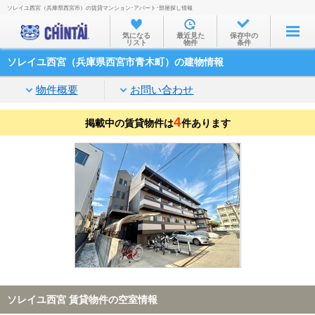
ソレイユ西宮（兵庫県西宮市）の賃貸マンション･アパート･部屋探し情報
お部屋を探す
気になる
最近見た
保存中の
リスト
物件
条件
沿線・駅から
ソレイユ西宮（兵庫県西宮市青木町）の建物情報
住所から
物件概要
お問い合わせ
家賃相場から
4
掲載中の賃貸物件は
通勤通学時間から
件あります
物件特集から
不動産会社から
TOP
ソレイユ西宮 賃貸物件の空室情報