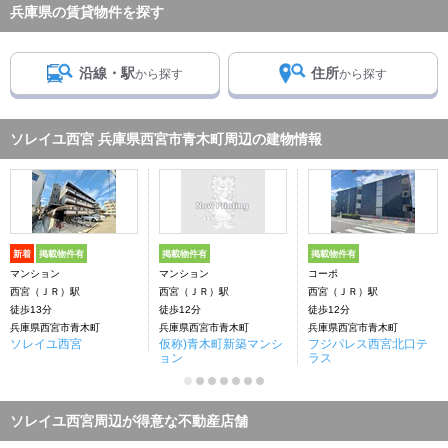
兵庫県の賃貸物件を探す
沿線・駅
住所
から探す
から探す
ソレイユ西宮 兵庫県西宮市青木町周辺の建物情報
新着
掲載物件有
掲載物件有
掲載物件有
マンション
マンション
コーポ
西宮（ＪＲ）駅
西宮（ＪＲ）駅
西宮（ＪＲ）駅
徒歩13分
徒歩12分
徒歩12分
兵庫県西宮市青木町
兵庫県西宮市青木町
兵庫県西宮市青木町
ソレイユ西宮
仮称)青木町新築マンシ
フジパレス西宮北口テ
ョン
ラス
ソレイユ西宮周辺が得意な不動産店舗