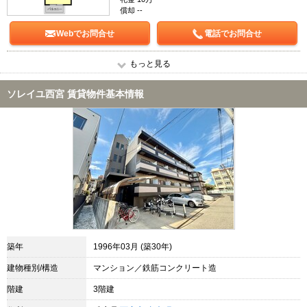
償却 --
Webでお問合せ
電話でお問合せ
もっと見る
ソレイユ西宮 賃貸物件基本情報
築年
1996年03月 (築30年)
建物種別/構造
マンション／鉄筋コンクリート造
階建
3階建