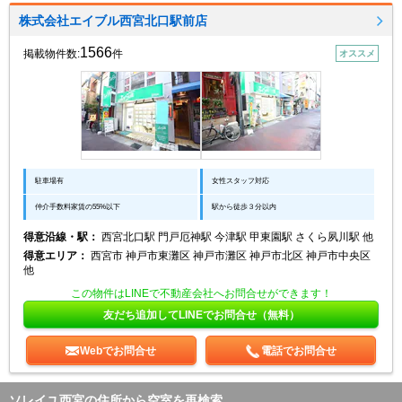
株式会社エイブル西宮北口駅前店
1566
掲載物件数:
件
オススメ
駐車場有
女性スタッフ対応
仲介手数料家賃の55%以下
駅から徒歩３分以内
得意沿線・駅：
西宮北口駅 門戸厄神駅 今津駅 甲東園駅 さくら夙川駅 他
得意エリア：
西宮市 神戸市東灘区 神戸市灘区 神戸市北区 神戸市中央区
他
この物件はLINEで不動産会社へお問合せができます！
友だち追加してLINEでお問合せ（無料）
Webでお問合せ
電話でお問合せ
ソレイユ西宮の住所から空室を再検索