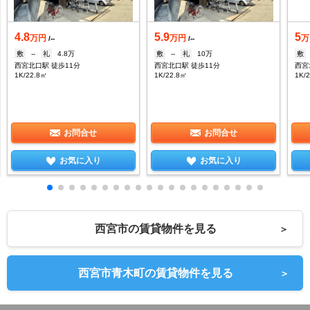
4.8
5.9
5
万円
万円
万
/--
/--
敷
--
礼
4.8万
敷
--
礼
10万
敷
西宮北口駅 徒歩11分
西宮北口駅 徒歩11分
西宮
1K/22.8㎡
1K/22.8㎡
1K/
お問合せ
お問合せ
お気に入り
お気に入り
西宮市の賃貸物件を見る
＞
西宮市青木町の賃貸物件を見る
＞