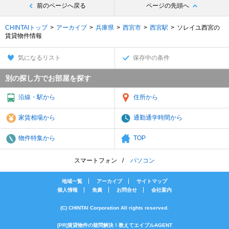
前のページへ戻る
ページの先頭へ
CHINTAIトップ
アーカイブ
兵庫県
西宮市
西宮駅
ソレイユ西宮の
賃貸物件情報
気になるリスト
保存中の条件
別の探し方でお部屋を探す
沿線・駅から
住所から
家賃相場から
通勤通学時間から
物件特集から
TOP
スマートフォン
パソコン
地域一覧
アーカイブ
サイトマップ
個人情報
免責
お問合せ
会社案内
(C) CHINTAI Corporation All rights reserved.
[PR]賃貸物件の疑問解決！教えてエイブルAGENT