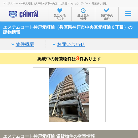
エステムコート神戸元町通（兵庫県神戸市中央区）の賃貸マンション･アパート･部屋探し情報
お部屋を探す
気になる
最近見た
保存中の
リスト
物件
条件
沿線・駅から
エステムコート神戸元町通（兵庫県神戸市中央区元町通６丁目）の
住所から
建物情報
家賃相場から
物件概要
お問い合わせ
通勤通学時間から
3
掲載中の賃貸物件は
件あります
物件特集から
不動産会社から
TOP
エステムコート神戸元町通 賃貸物件の空室情報