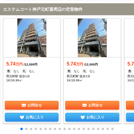
エステムコート神戸元町通周辺の空室物件
5.74
5.74
5.
万円
万円
/12,000円
/12,000円
敷
なし
礼
なし
敷
なし
礼
なし
敷
西元町駅 徒歩1分
西元町駅 徒歩1分
西元
1K/18.99㎡
1K/18.99㎡
1K/
お問合せ
お問合せ
お気に入り
お気に入り