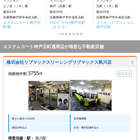
マンション
マンション
マンション
三ノ宮（ＪＲ）駅
神戸（兵庫）駅
元町（ＪＲ）駅
徒歩10分
徒歩10分
徒歩10分
兵庫県神戸市中央区元町通６丁目
兵庫県神戸市中央区元町通６丁目
兵庫県神戸市中央区元町通６丁目
エステムコート神戸元
ﾗｲｵﾝｽﾞﾏﾝｼｮﾝ神戸元町
ライオンズマンション
町通
（９０３）
神戸元町
エステムコート神戸元町通周辺が得意な不動産店舗
株式会社リブマックスリーシングリブマックス夙川店
3755
掲載物件数:
件
オススメ
駅から徒歩３分以内
多店舗展開
開店10年以上
社宅・寮対応物件あり
得意沿線・駅：
夙川駅