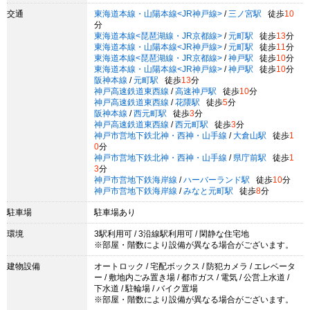
交通
東海道本線・山陽本線<JR神戸線>
/
三ノ宮駅
徒歩
10
分
東海道本線<琵琶湖線・JR京都線>
/
元町駅
徒歩
13
分
東海道本線・山陽本線<JR神戸線>
/
元町駅
徒歩
11
分
東海道本線<琵琶湖線・JR京都線>
/
神戸駅
徒歩
10
分
東海道本線・山陽本線<JR神戸線>
/
神戸駅
徒歩
10
分
阪神本線
/
元町駅
徒歩
13
分
神戸高速鉄道東西線
/
高速神戸駅
徒歩
10
分
神戸高速鉄道東西線
/
花隈駅
徒歩
5
分
阪神本線
/
西元町駅
徒歩
3
分
神戸高速鉄道東西線
/
西元町駅
徒歩
3
分
神戸市営地下鉄北神・西神・山手線
/
大倉山駅
徒歩
1
0
分
神戸市営地下鉄北神・西神・山手線
/
県庁前駅
徒歩
1
3
分
神戸市営地下鉄海岸線
/
ハーバーランド駅
徒歩
10
分
神戸市営地下鉄海岸線
/
みなと元町駅
徒歩
8
分
駐車場
駐車場あり
環境
3駅利用可 / 3沿線駅利用可 / 閑静な住宅地
※部屋・階数により設備が異なる場合がございます。
建物設備
オートロック / 宅配ボックス / 防犯カメラ / エレベータ
ー / 敷地内ごみ置き場 / 都市ガス / 電気 / 公営上水道 /
下水道 / 駐輪場 / バイク置場
※部屋・階数により設備が異なる場合がございます。