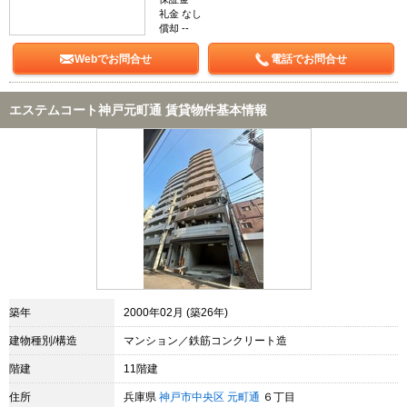
礼金 なし
償却 --
Webでお問合せ
電話でお問合せ
エステムコート神戸元町通 賃貸物件基本情報
築年
2000年02月 (築26年)
建物種別/構造
マンション／鉄筋コンクリート造
階建
11階建
住所
兵庫県
神戸市中央区
元町通
６丁目