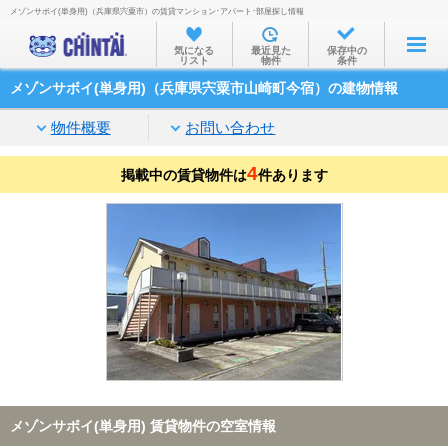
メゾンサボイ(単身用)（兵庫県宍粟市）の賃貸マンション･アパート･部屋探し情報
お部屋を探す
気になる
最近見た
保存中の
リスト
物件
条件
沿線・駅から
メゾンサボイ(単身用)（兵庫県宍粟市山崎町今宿）の建物情報
住所から
物件概要
お問い合わせ
家賃相場から
4
掲載中の賃貸物件は
通勤通学時間から
件あります
物件特集から
不動産会社から
TOP
メゾンサボイ(単身用) 賃貸物件の空室情報