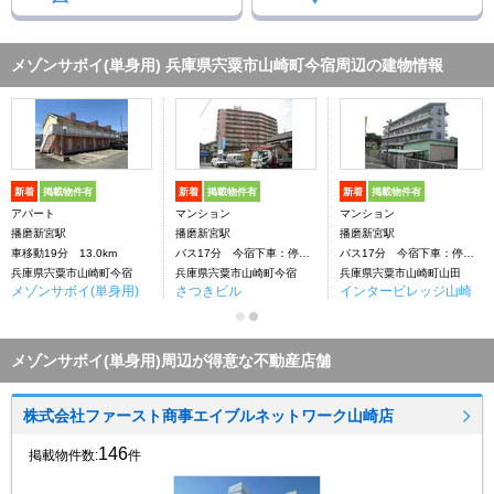
メゾンサボイ(単身用) 兵庫県宍粟市山崎町今宿周辺の建物情報
新着
掲載物件有
新着
掲載物件有
新着
掲載物件有
アパート
マンション
マンション
播磨新宮駅
播磨新宮駅
播磨新宮駅
車移動19分 13.0km
バス17分 今宿下車：停歩2分
バス17分 今宿下車：停歩3分
兵庫県宍粟市山崎町今宿
兵庫県宍粟市山崎町今宿
兵庫県宍粟市山崎町山田
メゾンサボイ(単身用)
さつきビル
インタービレッジ山崎
メゾンサボイ(単身用)周辺が得意な不動産店舗
株式会社ファースト商事エイブルネットワーク山崎店
146
掲載物件数:
件