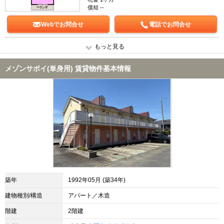
償却 --
Webでお問合せ
電話でお問合せ
もっと見る
メゾンサボイ(単身用) 賃貸物件基本情報
築年
1992年05月 (築34年)
建物種別/構造
アパート／木造
階建
2階建