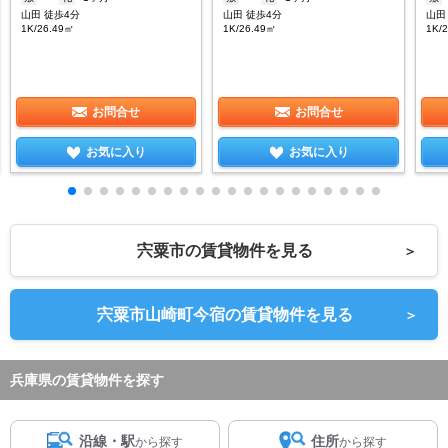
山田 徒歩4分
山田 徒歩4分
山田
1K/26.49㎡
1K/26.49㎡
1K/
お問合せ
お問合せ
お気に入り
お気に入り
宍粟市の賃貸物件を見る
＞
宍粟市山崎町今宿の賃貸物件を見る
＞
兵庫県の賃貸物件を探す
沿線・駅
住所
から探す
から探す