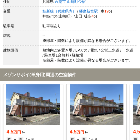
住所
兵庫県
宍粟市
山崎町今宿
交通
姫新線（兵庫県内）
/
播磨新宮駅
車
19
分
神姫バス(山崎町）/山田 徒歩
4
分
駐車場
駐車場あり
環境
--
※部屋・階数により設備が異なる場合がございます。
建物設備
敷地内ごみ置き場 / LPガス / 電気 / 公営上水道 / 下水道
/ 駐車場1台無料 / 駐輪場
※部屋・階数により設備が異なる場合がございます。
メゾンサボイ(単身用)周辺の空室物件
4.5
4.5
4.
万円
万円
/--
/--
敷
--
礼
1ヶ月
敷
--
礼
1ヶ月
敷