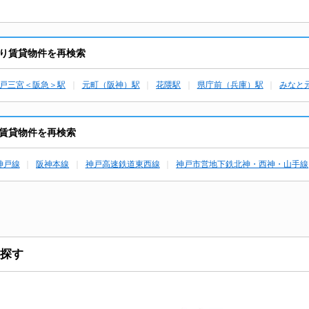
り賃貸物件を再検索
戸三宮＜阪急＞駅
元町（阪神）駅
花隈駅
県庁前（兵庫）駅
みなと
賃貸物件を再検索
神戸線
阪神本線
神戸高速鉄道東西線
神戸市営地下鉄北神・西神・山手線
探す