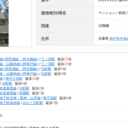
築年
2011年12月 (築14
建物種別/構造
マンション／鉄筋
階建
10階建
住所
兵庫県
神戸市中央
線<琵琶湖線・JR京都線>
/
三ノ宮駅
徒歩
15
分
線・山陽本線<JR神戸線>
/
三ノ宮駅
徒歩
15
分
線<琵琶湖線・JR京都線>
/
元町駅
徒歩
5
分
線・山陽本線<JR神戸線>
/
元町駅
徒歩
5
分
線
/
神戸三宮駅
徒歩
10
分
/
元町駅
徒歩
4
分
鉄道東西線
/
元町駅
徒歩
2
分
鉄道東西線
/
花隈駅
徒歩
7
分
地下鉄北神・西神・山手線
/
県庁前駅
徒歩
8
分
地下鉄海岸線
/
みなと元町駅
徒歩
7
分
り