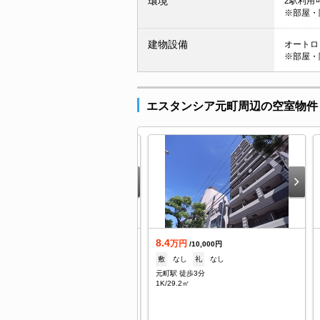
環境
2駅利用可
※部屋・
建物設備
オートロッ
※部屋・
エスタンシア元町周辺の空室物件
8.4
借
万円
/10,000円
.3
敷
なし
礼
なし
万円
/8,000円
元町駅 徒歩3分
なし
礼
1ヶ月
1K/29.2㎡
町駅 徒歩2分
/25.11㎡