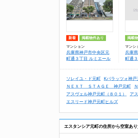
新着
掲載物件あり
掲載
マンション
マンシ
兵庫県神戸市中央区元
兵庫県
町通３丁目 ルミエール
町通３
オクティア
SPI
スモコ
ソレイユ・ド元町
Kパラッツォ神戸
ＮＥＸＴ ＳＴＡＧＥ 神戸元町
アスヴェル神戸元町（８０１）
アス
エスリード神戸元町ヒルズ
エスタンシア元町の住所から空室あり