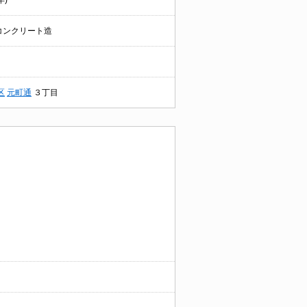
年)
コンクリート造
区
元町通
３丁目