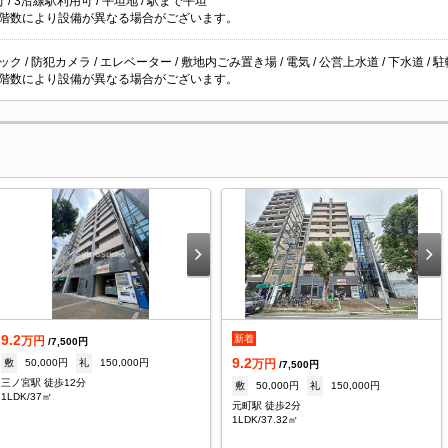
 / 3沿線駅利用可 / 平坦地 / 駅まで平坦
階数により設備が異なる場合がございます。
ク / 防犯カメラ / エレベーター / 敷地内ごみ置き場 / 電気 / 公営上水道 / 下水道 / 
階数により設備が異なる場合がございます。
9.2
新着
万円
/7,500円
9.2
敷
50,000円
礼
150,000円
万円
/7,500円
三ノ宮駅 徒歩12分
敷
50,000円
礼
150,000円
1LDK/37㎡
元町駅 徒歩2分
1LDK/37.32㎡