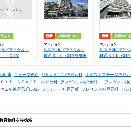
物件あり
新着
掲載物件あり
新着
掲載物件
ョン
マンション
マンション
神戸市中央区元
兵庫県神戸市中央区元
兵庫県神戸市中
丁目 CITY
町通３丁目 CITYSPIRE
町通３丁目 CITYS
RE神戸元町I（旧コ
神戸元町I
神戸元町Ⅰ
ート元町）
元町通
ニューブ神戸
リビオセゾン神戸元町
ネクストステージ神戸元
ＮＥＸＴ ＳＴＡＧＥ 神戸元町
アスヴェル神戸元町
アスヴェル神戸
ヴェル神戸元町(502)
プロシード神戸元町
プレサンス神戸元町
セレ
賃貸物件を再検索