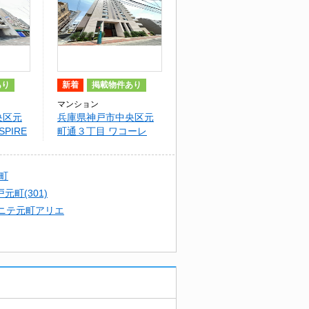
あり
新着
掲載物件あり
マンション
央区元
兵庫県神戸市中央区元
PIRE
町通３丁目 ワコーレ
KOBE元町通
町
元町(301)
ニテ元町アリエ