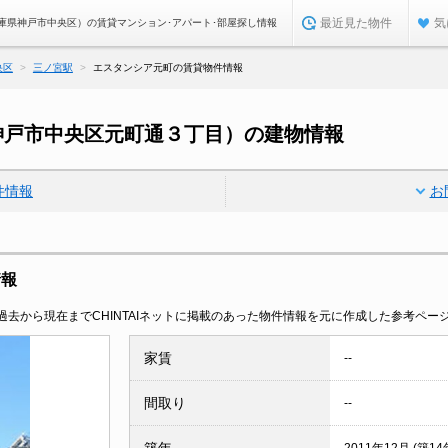
最近見た物件
気
庫県神戸市中央区）の賃貸マンション･アパート･部屋探し情報
央区
三ノ宮駅
エスタンシア元町の賃貸物件情報
神戸市中央区元町通３丁目）の建物情報
件情報
お
情報
去から現在までCHINTAIネットに掲載のあった物件情報を元に作成した参考ペー
家賃
--
間取り
--