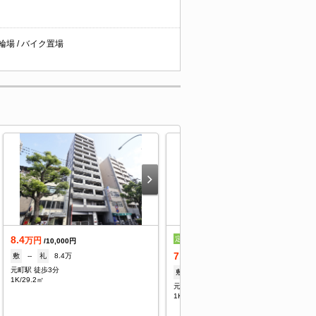
駐輪場 / バイク置場
8.4
定借
万円
/10,000円
7.4
敷
--
礼
8.4万
万円
/10,000円
元町駅 徒歩3分
敷
なし
礼
1ヶ月
1K/29.2㎡
元町駅 徒歩1分
1K/25.11㎡