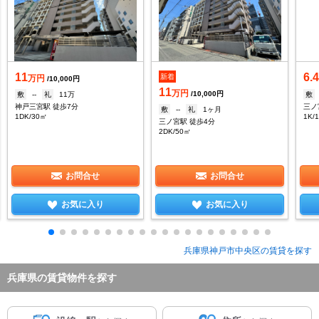
11
6.
新着
万円
/10,000円
11
万円
/10,000円
敷
--
礼
11万
敷
神戸三宮駅 徒歩7分
三ノ
敷
--
礼
1ヶ月
1DK/30㎡
1K/
三ノ宮駅 徒歩4分
2DK/50㎡
お問合せ
お問合せ
お気に入り
お気に入り
兵庫県神戸市中央区の賃貸を探す
兵庫県の賃貸物件を探す