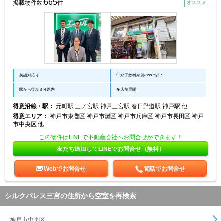
665
掲載物件数:
件
オススメ
英語対応可
仲介手数料家賃の55%以下
駅から徒歩３分以内
多店舗展開
得意沿線・駅：
元町駅 三ノ宮駅 神戸三宮駅 春日野道駅 神戸駅 他
得意エリア：
神戸市東灘区 神戸市灘区 神戸市兵庫区 神戸市長田区 神戸
市中央区 他
この物件はLINEで不動産会社へお問合せができます！
友だち追加してLINEでお問合せ（無料）
Webでお問合せ
電話でお問合せ
シルクパレス三宮の住所から空室を再検索
神戸市中央区