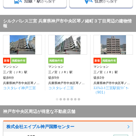
沿線・駅
住所
から探す
から探す
シルクパレス三宮 兵庫県神戸市中央区琴ノ緒町３丁目周辺の建物情
報
新着
掲載物件有
掲載物件有
新着
掲載物件有
マンション
マンション
マンション
三ノ宮（ＪＲ）駅
三ノ宮（ＪＲ）駅
三ノ宮（ＪＲ）駅
徒歩6分
徒歩5分
徒歩2分
兵庫県神戸市中央区琴ノ緒町３丁目
兵庫県神戸市中央区琴ノ緒町３丁目
兵庫県神戸市中央区琴ノ緒町３丁目
コスタレイ神戸三宮
コスタレイ二宮
ｴｽﾃﾑｺ-ﾄ三宮駅前ﾗﾄﾞｩ-
（901）
神戸市中央区周辺が得意な不動産店舗
株式会社エイブル神戸国際センター