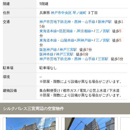
階建
5階建
住所
兵庫県
神戸市中央区
琴ノ緒町
３丁目
交通
神戸市営地下鉄北神・西神・山手線
/
新神戸駅
徒歩
1
5
分
東海道本線<琵琶湖線・JR京都線>
/
三ノ宮駅
徒歩
5
分
東海道本線・山陽本線<JR神戸線>
/
三ノ宮駅
徒歩
5
分
阪急神戸線
/
神戸三宮駅
徒歩
7
分
阪神本線
/
神戸三宮駅
徒歩
6
分
神戸市営地下鉄北神・西神・山手線
/
三宮駅
徒歩
5
分
駐車場
駐車場なし
環境
--
※部屋・階数により設備が異なる場合がございます。
建物設備
集合郵便受け / 都市ガス / 電気 / 公営上水道 / 下水道
※部屋・階数により設備が異なる場合がございます。
シルクパレス三宮周辺の空室物件