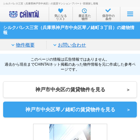
シルクパレス三宮（兵庫県神戸市中央区）の賃貸マンション･アパート･部屋探し情報
お部屋を探す
気になる
最近見た
保存中の
リスト
物件
条件
沿線・駅から
シルクパレス三宮（兵庫県神戸市中央区琴ノ緒町３丁目）の建物情
住所から
報
家賃相場から
物件概要
お問い合わせ
通勤通学時間から
このページの情報は広告情報ではありません。
過去から現在までCHINTAIネット掲載のあった物件情報を元に作成した参考ペ
物件特集から
ージです。
不動産会社から
神戸市中央区の賃貸物件を見る
＞
TOP
神戸市中央区琴ノ緒町の賃貸物件を見る
＞