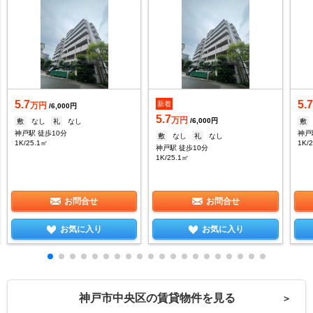
5.7
5.
新着
万円
/6,000円
5.7
万円
/6,000円
敷
なし
礼
なし
敷
神戸駅 徒歩10分
神戸
敷
なし
礼
なし
1K/25.1㎡
1K/
神戸駅 徒歩10分
1K/25.1㎡
お問合せ
お問合せ
お気に入り
お気に入り
神戸市中央区の賃貸物件を見る
＞