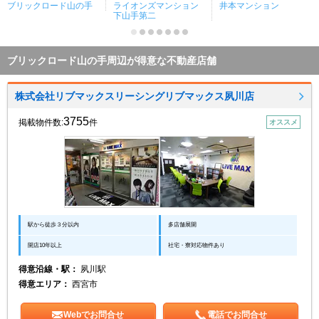
ブリックロード山の手
ライオンズマンション
井本マンション
下山手第二
ブリックロード山の手周辺が得意な不動産店舗
株式会社リブマックスリーシングリブマックス夙川店
3755
掲載物件数:
件
オススメ
駅から徒歩３分以内
多店舗展開
開店10年以上
社宅・寮対応物件あり
得意沿線・駅：
夙川駅
得意エリア：
西宮市
Webでお問合せ
電話でお問合せ