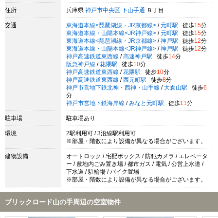
住所
兵庫県
神戸市中央区
下山手通
８丁目
交通
東海道本線<琵琶湖線・JR京都線>
/
元町駅
徒歩
15
分
東海道本線・山陽本線<JR神戸線>
/
元町駅
徒歩
15
分
東海道本線<琵琶湖線・JR京都線>
/
神戸駅
徒歩
12
分
東海道本線・山陽本線<JR神戸線>
/
神戸駅
徒歩
12
分
神戸高速鉄道東西線
/
高速神戸駅
徒歩
14
分
阪急神戸線
/
花隈駅
徒歩
10
分
神戸高速鉄道東西線
/
花隈駅
徒歩
10
分
神戸高速鉄道東西線
/
西元町駅
徒歩
8
分
神戸市営地下鉄北神・西神・山手線
/
大倉山駅
徒歩
6
分
神戸市営地下鉄海岸線
/
みなと元町駅
徒歩
11
分
駐車場
駐車場あり
環境
2駅利用可 / 3沿線駅利用可
※部屋・階数により設備が異なる場合がございます。
建物設備
オートロック / 宅配ボックス / 防犯カメラ / エレベータ
ー / 敷地内ごみ置き場 / 都市ガス / 電気 / 公営上水道 /
下水道 / 駐輪場 / バイク置場
※部屋・階数により設備が異なる場合がございます。
ブリックロード山の手周辺の空室物件