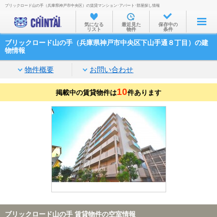
ブリックロード山の手（兵庫県神戸市中央区）の賃貸マンション･アパート･部屋探し情報
お部屋を探す
気になる
最近見た
保存中の
リスト
物件
条件
沿線・駅から
ブリックロード山の手（兵庫県神戸市中央区下山手通８丁目）の建
住所から
物情報
家賃相場から
物件概要
お問い合わせ
通勤通学時間から
10
掲載中の賃貸物件は
件あります
物件特集から
不動産会社から
TOP
ブリックロード山の手 賃貸物件の空室情報