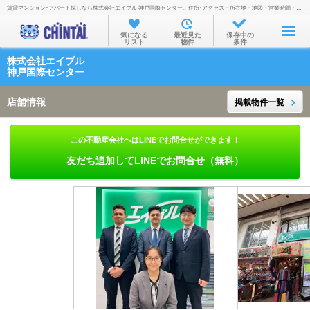
賃貸マンション･アパート探しなら株式会社エイブル 神戸国際センター。住所･アクセス・所在地・地図・営業時間・定休日・電話番号などを掲載。
お部屋を探す
気になる
最近見た
保存中の
リスト
物件
条件
沿線・駅から
株式会社エイブル
住所から
神戸国際センター
家賃相場から
店舗情報
掲載物件一覧
通勤通学時間から
この不動産会社へはLINEでお問合せができます！
物件特集から
友だち追加してLINEでお問合せ（無料）
不動産会社から
TOP