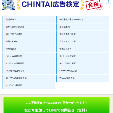
英語対応可
仲介手数料家賃の55%以下
駅から徒歩３分以内
多店舗展開
駅まで車で送迎可
保証人不要相談可
引越会社紹介
女性スタッフ対応
24時間管理
中国語対応可
ベトナム語対応可
ネパール語対応可
ヒンディー語対応可
モンゴル語対応可
その他外国語対応可
ChintaiNet掲載店舗
エイブルWEB掲載店舗
Woman掲載店舗
オンライン相談可
この不動産会社へはLINEでお問合せができます！
友だち追加してLINEでお問合せ（無料）