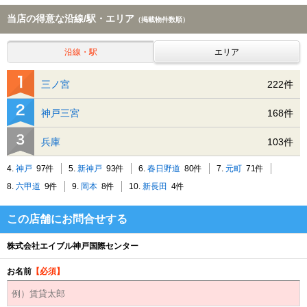
当店の得意な沿線/駅・エリア
（掲載物件数順）
沿線・駅
エリア
三ノ宮
222件
神戸三宮
168件
兵庫
103件
4.
神戸
97件
5.
新神戸
93件
6.
春日野道
80件
7.
元町
71件
8.
六甲道
9件
9.
岡本
8件
10.
新長田
4件
この店舗にお問合せする
株式会社エイブル神戸国際センター
お名前
【必須】