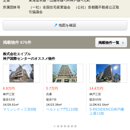
交通
東海道本線・山陽本線<JR神戸線>/元町
所属団体等
（一社）全国住宅産業協会 （公社）首都圏不動産公正取
引協議会
地図を確認
掲載物件 676件
掲載物件一覧
株式会社エイブル
神戸国際センターのオススメ物件
6.9万円
5.7万円
14.4万円
神戸三宮
兵庫
神戸三宮
徒歩12分
徒歩7分
徒歩10分
1K/28.61m²
1K/23.36m²
1LDK/41.04m²
マリンシティ三宮8階
ベルトピア門口10階
S-RESIDENCE神戸磯
上通11階