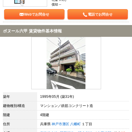
償却 --
Webでお問合せ
電話でお問合せ
ボヌール六甲 賃貸物件基本情報
築年
1995年05月 (築31年)
建物種別/構造
マンション／鉄筋コンクリート造
階建
4階建
住所
兵庫県
神戸市灘区
八幡町
１丁目