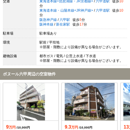
交通
東海道本線<琵琶湖線・JR京都線>
/
六甲道駅
徒歩
10
分
東海道本線・山陽本線<JR神戸線>
/
六甲道駅
徒歩
10
分
阪急神戸線
/
六甲駅
徒歩
5
分
阪神本線
/
新在家駅
徒歩
17
分
駐車場
駐車場あり
環境
駅前 / 平坦地
※部屋・階数により設備が異なる場合がございます。
建物設備
都市ガス / 電気 / 公営上水道 / 下水道
※部屋・階数により設備が異なる場合がございます。
ボヌール六甲周辺の空室物件
9
9.3
13
万円
万円
/10,000円
/10,000円