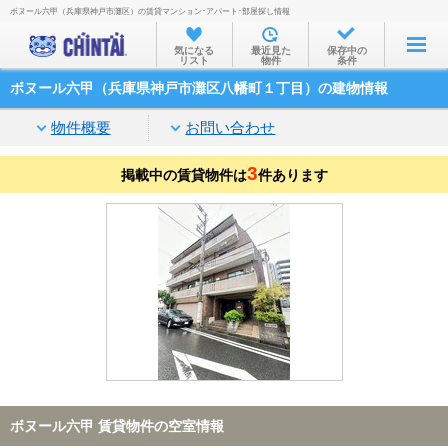
ボヌール六甲（兵庫県神戸市灘区）の賃貸マンション･アパート･部屋探し情報
お部屋を探す
気になる
最近見た
保存中の
リスト
物件
条件
沿線・駅から
ボヌール六甲（兵庫県神戸市灘区八幡町１丁目）の建物情報
住所から
物件概要
お問い合わせ
家賃相場から
3
掲載中の賃貸物件は
通勤通学時間から
件あります
物件特集から
不動産会社から
TOP
ボヌール六甲 賃貸物件の空室情報