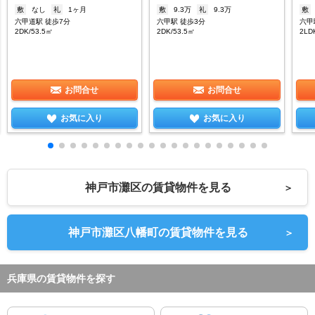
敷
なし
礼
1ヶ月
敷
9.3万
礼
9.3万
敷
六甲道駅 徒歩7分
六甲駅 徒歩3分
六甲
2DK/53.5㎡
2DK/53.5㎡
2LD
お問合せ
お問合せ
お気に入り
お気に入り
神戸市灘区の賃貸物件を見る
＞
神戸市灘区八幡町の賃貸物件を見る
＞
兵庫県の賃貸物件を探す