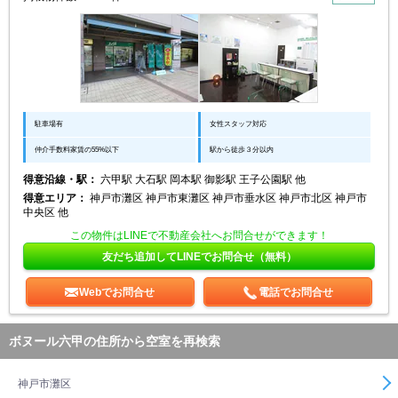
駐車場有
女性スタッフ対応
仲介手数料家賃の55%以下
駅から徒歩３分以内
得意沿線・駅：
六甲駅 大石駅 岡本駅 御影駅 王子公園駅 他
得意エリア：
神戸市灘区 神戸市東灘区 神戸市垂水区 神戸市北区 神戸市
中央区 他
この物件はLINEで不動産会社へお問合せができます！
友だち追加してLINEでお問合せ（無料）
Webでお問合せ
電話でお問合せ
ボヌール六甲の住所から空室を再検索
神戸市灘区