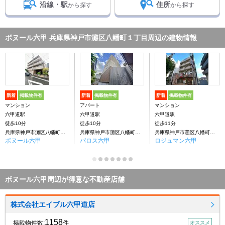
沿線・駅
住所
から探す
から探す
ボヌール六甲 兵庫県神戸市灘区八幡町１丁目周辺の建物情報
新着
掲載物件有
新着
掲載物件有
新着
掲載物件有
マンション
アパート
マンション
六甲道駅
六甲道駅
六甲道駅
徒歩10分
徒歩10分
徒歩11分
兵庫県神戸市灘区八幡町１丁目
兵庫県神戸市灘区八幡町２丁目
兵庫県神戸市灘区八幡町１丁目
ボヌール六甲
パロス六甲
ロジュマン六甲
ボヌール六甲周辺が得意な不動産店舗
株式会社エイブル六甲道店
1158
掲載物件数:
件
オススメ