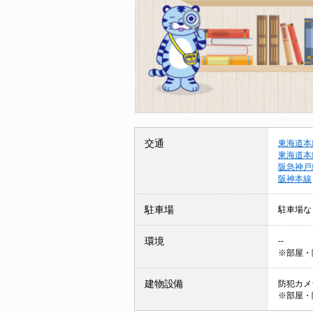
交通
東海道本
東海道本
阪急神戸
阪神本線
駐車場
駐車場な
環境
--
※部屋・
建物設備
防犯カメラ
※部屋・