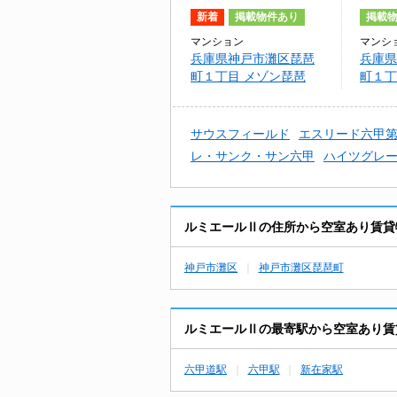
新着
掲載物件あり
掲載
マンション
マンシ
兵庫県神戸市灘区琵琶
兵庫県
町１丁目 メゾン琵琶
町１丁
スティ
サウスフィールド
エスリード六甲
レ・サンク・サン六甲
ハイツグレ
ルミエールⅡの住所から空室あり賃貸
神戸市灘区
神戸市灘区琵琶町
ルミエールⅡの最寄駅から空室あり賃
六甲道駅
六甲駅
新在家駅