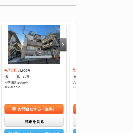
4.7
5
万円
万円
/3,000円
/3,000円
敷
--
礼
10万
敷
--
礼
10万
六甲道駅 徒歩5分
六甲道駅 徒歩5分
1R/18.67㎡
1R/18.67㎡
お問合せする（無料）
お問合せする（無料）
詳細を見る
詳細を見る