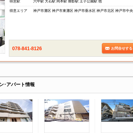
得意駅
六甲駅 大石駅 岡本駅 御影駅 王子公園駅 他
得意エリア
神戸市灘区 神戸市東灘区 神戸市垂水区 神戸市北区 神戸市中央
078-841-8126
お問合せする
ン･アパート情報