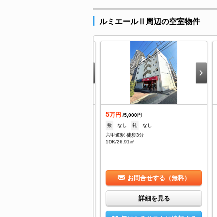
ルミエールⅡ周辺の空室物件
5
着
万円
/5,000円
敷
なし
礼
なし
万円
/5,000円
六甲道駅 徒歩3分
--
礼
--
1DK/26.91㎡
甲道駅 徒歩5分
K/26.91㎡
お問合せする（無料）
お問合せする（無料）
詳細を見る
詳細を見る