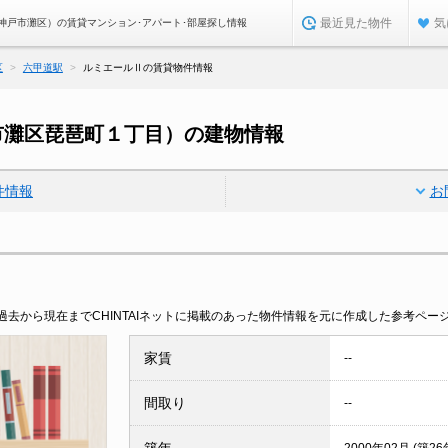
最近見た物件
気
神戸市灘区）の賃貸マンション･アパート･部屋探し情報
区
六甲道駅
ルミエールⅡの賃貸物件情報
市灘区琵琶町１丁目）の建物情報
件情報
お
去から現在までCHINTAIネットに掲載のあった物件情報を元に作成した参考ペー
家賃
--
間取り
--