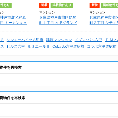
物件あり
新着
掲載物件あり
新着
掲載物件
ョン
マンション
マンション
神戸市灘区稗原
兵庫県神戸市灘区琵琶
兵庫県神戸市灘
目 トーカンキャ
町１丁目 六甲グランド
町２丁目 シティ
ール六甲道
ライオンズⅡ
稗原
第２
シンエーハイツ六甲道
稗原マンション
メゾン･パル六甲
Ｔ.Ｍ.
ース
ヒルズ六甲
ルミエールⅡ
CoLaBo六甲道駅前
コラボ六甲道駅前
物件を再検索
貸物件を再検索