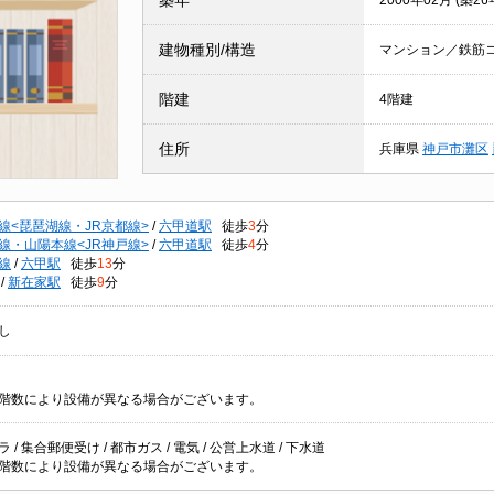
築年
2000年02月 (築26
建物種別/構造
マンション／鉄筋
階建
4階建
住所
兵庫県
神戸市灘区
線<琵琶湖線・JR京都線>
/
六甲道駅
徒歩
3
分
線・山陽本線<JR神戸線>
/
六甲道駅
徒歩
4
分
線
/
六甲駅
徒歩
13
分
/
新在家駅
徒歩
9
分
し
階数により設備が異なる場合がございます。
 / 集合郵便受け / 都市ガス / 電気 / 公営上水道 / 下水道
階数により設備が異なる場合がございます。