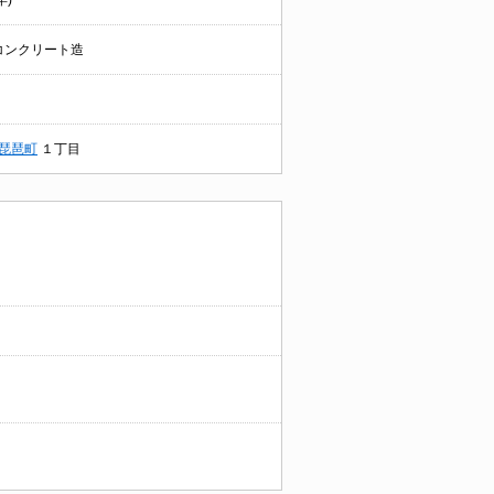
年)
コンクリート造
琵琶町
１丁目