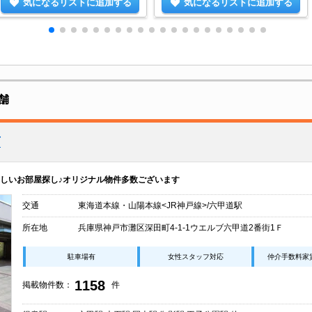
気になるリストに追加する
気になるリストに追加する
舗
店
しいお部屋探し♪オリジナル物件多数ございます
交通
東海道本線・山陽本線<JR神戸線>/六甲道駅
所在地
兵庫県神戸市灘区深田町4-1-1ウエルブ六甲道2番街1Ｆ
駐車場有
女性スタッフ対応
仲介手数料家
1158
掲載物件数：
件