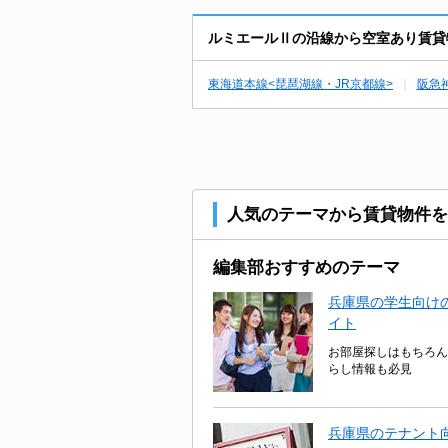
ルミエールⅡの沿線から空室あり賃貸
東海道本線<琵琶湖線・JR京都線>
阪急
人気のテーマから賃貸物件を
編集部おすすめのテーマ
兵庫県の学生向けの
イト
お部屋探しはもちろん
らし情報も必見
兵庫県のテナント