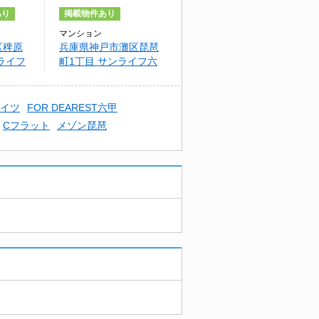
あり
掲載物件あり
マンション
区稗原
兵庫県神戸市灘区琵琶
ライフ
町1丁目 サンライフ六
甲 Ⅱ
ハイツ
FOR DEAREST六甲
Cフラット
メゾン琵琶