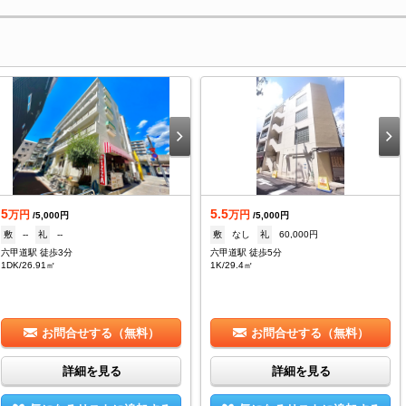
5
5.5
万円
万円
/5,000円
/5,000円
敷
--
礼
--
敷
なし
礼
60,000円
六甲道駅 徒歩3分
六甲道駅 徒歩5分
1DK/26.91㎡
1K/29.4㎡
お問合せする（無料）
お問合せする（無料）
詳細を見る
詳細を見る