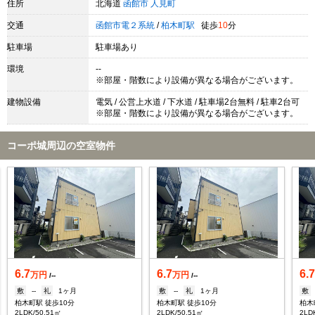
住所
北海道
函館市
人見町
交通
函館市電２系統
/
柏木町駅
徒歩
10
分
駐車場
駐車場あり
環境
--
※部屋・階数により設備が異なる場合がございます。
建物設備
電気 / 公営上水道 / 下水道 / 駐車場2台無料 / 駐車2台可
※部屋・階数により設備が異なる場合がございます。
コーポ城周辺の空室物件
6.7
6.7
6.
万円
万円
/--
/--
敷
--
礼
1ヶ月
敷
--
礼
1ヶ月
敷
柏木町駅 徒歩10分
柏木町駅 徒歩10分
柏木
2LDK/50.51㎡
2LDK/50.51㎡
2LD