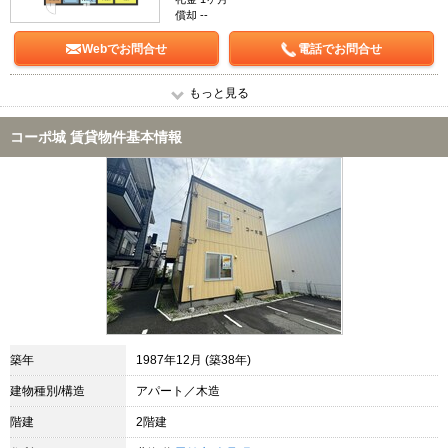
償却 --
Webでお問合せ
電話でお問合せ
もっと見る
コーポ城 賃貸物件基本情報
築年
1987年12月 (築38年)
建物種別/構造
アパート／木造
階建
2階建