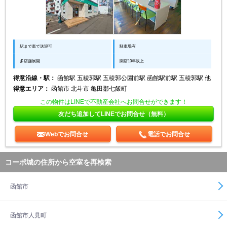
駅まで車で送迎可
駐車場有
多店舗展開
開店10年以上
得意沿線・駅：
函館駅 五稜郭駅 五稜郭公園前駅 函館駅前駅 五稜郭駅 他
得意エリア：
函館市 北斗市 亀田郡七飯町
この物件はLINEで不動産会社へお問合せができます！
友だち追加してLINEでお問合せ（無料）
Webでお問合せ
電話でお問合せ
コーポ城の住所から空室を再検索
函館市
函館市人見町