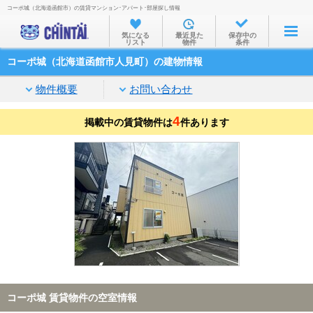
コーポ城（北海道函館市）の賃貸マンション･アパート･部屋探し情報
お部屋を探す
気になる
最近見た
保存中の
リスト
物件
条件
沿線・駅から
コーポ城（北海道函館市人見町）の建物情報
住所から
物件概要
お問い合わせ
家賃相場から
4
掲載中の賃貸物件は
通勤通学時間から
件あります
物件特集から
不動産会社から
TOP
コーポ城 賃貸物件の空室情報