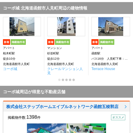
コーポ城 北海道函館市人見町周辺の建物情報
新着
掲載物件有
新着
掲載物件有
新着
掲載物件有
アパート
マンション
アパート
柏木町駅
杉並町駅
函館駅
徒歩10分
徒歩12分
バス16分 人見町下車：停歩5分
北海道函館市人見町
北海道函館市人見町
北海道函館市人見町
コーポ城
クレールマンション人
Terrace House
見
コーポ城周辺が得意な不動産店舗
株式会社ステップホームエイブルネットワーク函館五稜郭店
1398
掲載物件数:
件
オススメ