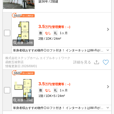
築36年
2階建
3.5
万円
(管理費等：--)
敷
なし
礼
1ヶ月
2階
1DK
24m²
画像：34枚
単身者様おすすめ物件◎ロフト付き！ インターネットはWi-Fiが無
料で使い放題♬灯油暖房付なので冬は暖かく過ごせそうですね。
株式会社ステップホーム エイブルネットワーク
詳細を見る
函館五稜郭店
情報更新日
2026/08/01
3.5
万円
(管理費等：--)
敷
なし
礼
1ヶ月
1階
1DK+S
24m²
画像：29枚
単身者様おすすめ物件◎ロフト付き！ インターネットはWi-Fiが無
料で使い放題♬灯油暖房付なので冬は暖かく過ごせそうですね。