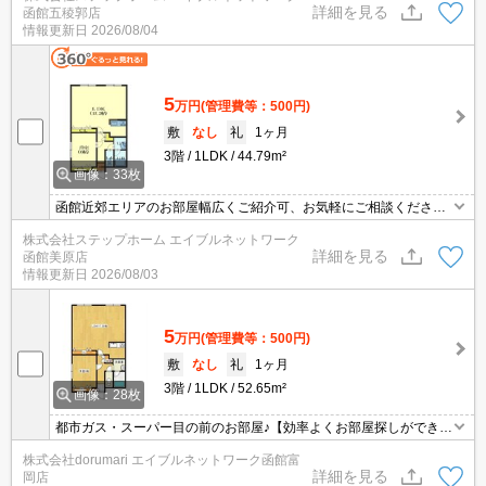
詳細を見る
函館五稜郭店
無料のおすすめ物件になります！
情報更新日
2026/08/04
5
万円
(管理費等：500円)
敷
なし
礼
1ヶ月
3階
1LDK
44.79m²
画像：33枚
函館近郊エリアのお部屋幅広くご紹介可、お気軽にご相談くださ
い。スマホやPCなどでご自宅からオンライン内見可能です。函館バ
株式会社ステップホーム エイブルネットワーク
ス人見町停歩3分。経済的な都市ガス！
詳細を見る
函館美原店
情報更新日
2026/08/03
5
万円
(管理費等：500円)
敷
なし
礼
1ヶ月
3階
1LDK
52.65m²
画像：28枚
都市ガス・スーパー目の前のお部屋♪【効率よくお部屋探しができる
お店】同じお部屋がいくつも出てきて探すのが大変。。そんな時は
株式会社dorumari エイブルネットワーク函館富
「窓口を一つにして」エイブルNW函館富岡店へお任せください！
詳細を見る
岡店
どのお部屋でもご紹介、ご案内させていただきます！