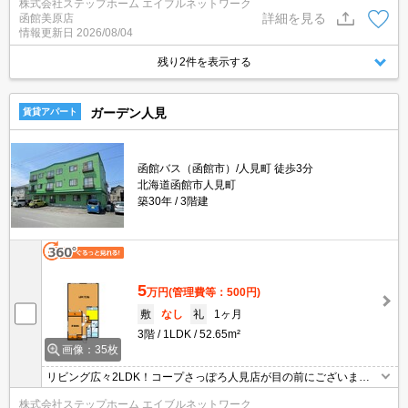
株式会社ステップホーム エイブルネットワーク
詳細を見る
函館美原店
情報更新日
2026/08/04
残り2件を表示する
ガーデン人見
賃貸アパート
函館バス（函館市）/人見町 徒歩3分
北海道函館市人見町
築30年
3階建
5
万円
(管理費等：500円)
敷
なし
礼
1ヶ月
3階
1LDK
52.65m²
画像：35枚
リビング広々2LDK！コープさっぽろ人見店が目の前にございま
す！また、100円均一や衣料品店もあり買物便利です!!郵便局やコン
株式会社ステップホーム エイブルネットワーク
ビニなども徒歩4分！都市ガス仕様なので経済的！駐車場も一台分