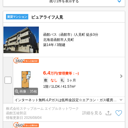
残り1件を表示する
ピュアライフ人見
賃貸マンション
函館バス（函館市）/人見町 徒歩3分
北海道函館市人見町
築14年
3階建
6.4
万円
(管理費等：--)
敷
なし
礼
1ヶ月
1階
1LDK
41.57m²
画像：35枚
インターネット無料♪LPガスは低料金設定☆エアコン・ガス暖房・
モニター付きインターホン・温水洗浄便座付き！ペット可◎
株式会社ステップホーム エイブルネットワーク
詳細を見る
函館五稜郭店
情報更新日
2026/08/04