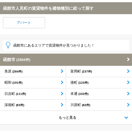
函館市人見町の賃貸物件を建物種別に絞って探す
アパート
函館市にあるエリアで賃貸物件が見つかりました！
函館市
(2884件)
美原
富岡町
(284件)
(237件)
昭和
港町
(191件)
(123件)
日吉町
本通
(111件)
(102件)
深堀町
川原町
(83件)
(82件)
もっと見る