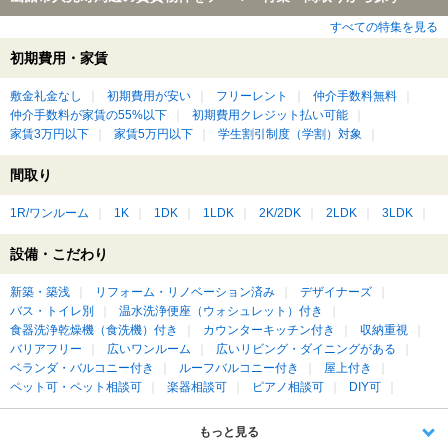
すべての特集を見る
初期費用・家賃
敷金礼金なし
初期費用が安い
フリーレント
仲介手数料無料
仲介手数料が家賃の55%以下
初期費用クレジット払い可能
家賃3万円以下
家賃5万円以下
学生割引制度（学割）対象
間取り
1R/ワンルーム
1K
1DK
1LDK
2K/2DK
2LDK
3LDK
設備・こだわり
新築・築浅
リフォーム・リノベーション済み
デザイナーズ
バス・トイレ別
温水洗浄便座（ウォシュレット）付き
食器洗浄乾燥機（食洗機）付き
カウンターキッチン付き
収納重視
バリアフリー
広いワンルーム
広いリビング・ダイニングがある
ベランダ・バルコニー付き
ルーフバルコニー付き
屋上付き
ペット可・ペット相談可
楽器相談可
ピアノ相談可
DIY可
もっと見る