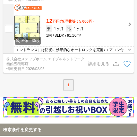
12
万円
(管理費等：5,000円)
敷
1ヶ月
礼
1ヶ月
1階
3LDK
91.16m²
画像：35枚
エントランスには防犯に効果的なオートロックを完備♪エアコン付
き・インターネット無料★外出で自宅を空ける事が多い方にも嬉し
株式会社ステップホーム エイブルネットワーク
い宅配ボックス付きです！
詳細を見る
函館五稜郭店
情報更新日
2026/08/03
1
検索条件を変更する