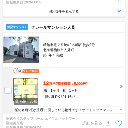
情報更新日
2026/08/06
残り2件を表示する
クレールマンション人見
賃貸マンション
函館市電２系統/柏木町駅 徒歩9分
北海道函館市人見町
築8年
3階建
12
万円
(管理費等：5,000円)
敷
1ヶ月
礼
1ヶ月
1階
3LDK
91.16m²
画像：35枚
桜の名所”桜が丘通”に面している物件です！オートロックマンショ
ン！都市ガス、追い炊き付き！エアコン付き！
株式会社ステップホーム エイブルネットワーク
詳細を見る
函館美原店
情報更新日
2026/08/03