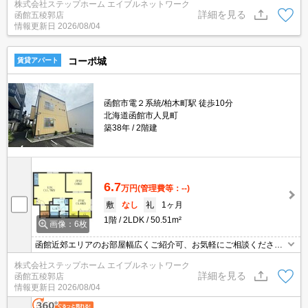
株式会社ステップホーム エイブルネットワーク
詳細を見る
函館五稜郭店
情報更新日
2026/08/04
コーポ城
賃貸アパート
函館市電２系統/柏木町駅 徒歩10分
北海道函館市人見町
築38年
2階建
6.7
万円
(管理費等：--)
敷
なし
礼
1ヶ月
1階
2LDK
50.51m²
画像：6枚
函館近郊エリアのお部屋幅広くご紹介可、お気軽にご相談くださ
い お手入れのしやすいシステムキッチン★エアコン付きで暑い日
株式会社ステップホーム エイブルネットワーク
も快適に過ごすことができますよ！スーパー・コンビニ徒歩圏内♪
詳細を見る
函館五稜郭店
情報更新日
2026/08/04