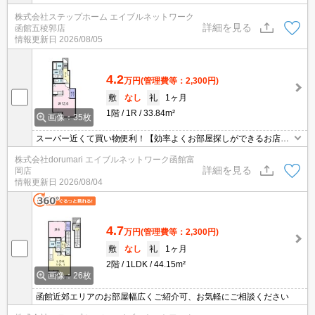
い 電停まで徒歩約9分！スーパー、コンビニ近く買物便利な立地
株式会社ステップホーム エイブルネットワーク
です★南東向き日当たり良好♪
詳細を見る
函館五稜郭店
情報更新日
2026/08/05
4.2
万円
(管理費等：2,300円)
敷
なし
礼
1ヶ月
1階
1R
33.84m²
画像：35枚
スーパー近くて買い物便利！【効率よくお部屋探しができるお店】
同じお部屋がいくつも出てきて探すのが大変。。そんな時は「窓口
株式会社dorumari エイブルネットワーク函館富
を一つにして」エイブルNW函館富岡店へお任せください！どのお
詳細を見る
岡店
部屋でもご紹介、ご案内させていただきます。オンライン内見も可
情報更新日
2026/08/04
能です！
4.7
万円
(管理費等：2,300円)
敷
なし
礼
1ヶ月
2階
1LDK
44.15m²
画像：26枚
函館近郊エリアのお部屋幅広くご紹介可、お気軽にご相談ください