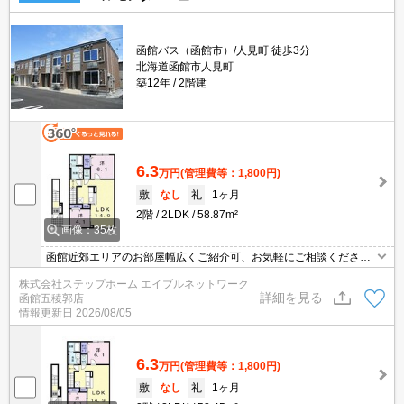
函館バス（函館市）/人見町 徒歩3分
北海道函館市人見町
築12年
2階建
6.3
万円
(管理費等：1,800円)
敷
なし
礼
1ヶ月
2階
2LDK
58.87m²
画像：35枚
函館近郊エリアのお部屋幅広くご紹介可、お気軽にご相談くださ
い エアコン付きで暑い日も快適に過ごすことができますよ★イン
株式会社ステップホーム エイブルネットワーク
ターネットはWi-Fiが無料で使い放題！スーパーまで徒歩圏内でお買
詳細を見る
函館五稜郭店
い物便利な立地です♪
情報更新日
2026/08/05
6.3
万円
(管理費等：1,800円)
敷
なし
礼
1ヶ月