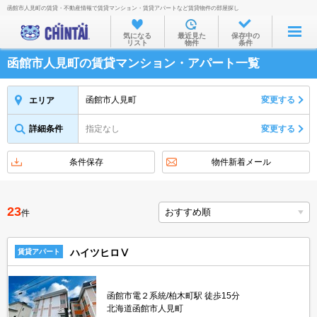
函館市人見町の賃貸・不動産情報で賃貸マンション・賃貸アパートなど賃貸物件の部屋探し
お部屋を探す
気になる
最近見た
保存中の
リスト
物件
条件
沿線・駅から
函館市人見町の賃貸マンション・アパート一覧
住所から
家賃相場から
函館市人見町
変更する
エリア
通勤通学時間から
詳細条件
指定なし
変更する
物件特集から
条件保存
物件新着メール
不動産会社から
TOP
23
件
ハイツヒロⅤ
賃貸アパート
函館市電２系統/柏木町駅 徒歩15分
北海道函館市人見町