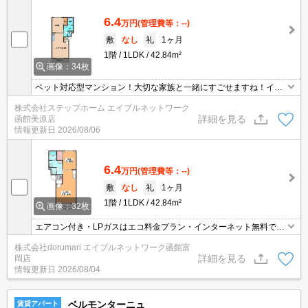
6.4
万円
(管理費等：--)
敷
なし
礼
1ヶ月
1階
1LDK
42.84m²
画像：34枚
ペット対応型マンション！大切な家族と一緒にすごせますね！イン
ターネット無料でご利用頂けます！LPガスはエコガス料金設定！
株式会社ステップホーム エイブルネットワーク
詳細を見る
函館美原店
情報更新日
2026/08/06
6.4
万円
(管理費等：--)
敷
なし
礼
1ヶ月
1階
1LDK
42.84m²
画像：32枚
エアコン付き・LPガスはエコ料金プラン・インターネット無料で
す！【効率よくお部屋探しができるお店】同じお部屋がいくつも出
株式会社dorumari エイブルネットワーク函館富
てきて探すのが大変。。そんな時は「窓口を一つにして」エイブル
詳細を見る
岡店
NW函館富岡店へお任せください！どのお部屋でもご紹介、ご案内
情報更新日
2026/08/04
させていただきます。
ベルモンターニュ
賃貸アパート