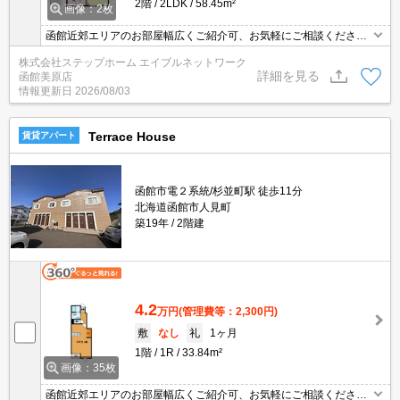
2階
2LDK
58.45m²
画像：2枚
函館近郊エリアのお部屋幅広くご紹介可、お気軽にご相談くださ
い。
株式会社ステップホーム エイブルネットワーク
詳細を見る
函館美原店
情報更新日
2026/08/03
Terrace House
賃貸アパート
函館市電２系統/杉並町駅 徒歩11分
北海道函館市人見町
築19年
2階建
4.2
万円
(管理費等：2,300円)
敷
なし
礼
1ヶ月
1階
1R
33.84m²
画像：35枚
函館近郊エリアのお部屋幅広くご紹介可、お気軽にご相談くださ