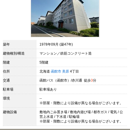
築年
1978年09月 (築47年)
建物種別/構造
マンション／鉄筋コンクリート造
階建
5階建
住所
北海道
函館市
美原
4丁目
交通
函館バス（函館市）/赤川通 徒歩
3
分
駐車場
駐車場あり
環境
--
※部屋・階数により設備が異なる場合がございます。
建物設備
敷地内ごみ置き場 / 敷地内遊び場 / 都市ガス / 電気 / 公
営上水道 / 下水道 / 駐輪場
※部屋・階数により設備が異なる場合がございます。