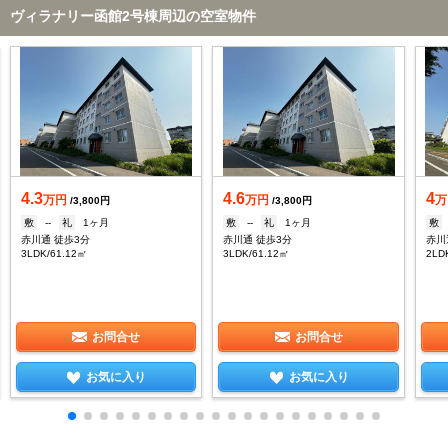
ヴィラナリー函館2号棟周辺の空室物件
4.3
4.6
4
万円
万円
万
/3,800円
/3,800円
敷
--
礼
1ヶ月
敷
--
礼
1ヶ月
敷
赤川通 徒歩3分
赤川通 徒歩3分
赤川
3LDK/61.12㎡
3LDK/61.12㎡
2LD
お問合せ
お問合せ
お気に入り
お気に入り