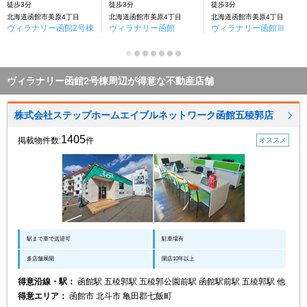
徒歩3分
徒歩3分
徒歩3分
北海道函館市美原4丁目
北海道函館市美原4丁目
北海道函館市美原4丁目
ヴィラナリー函館2号棟
ヴィラナリー函館
ヴィラナリー函館Ⅲ
ヴィラナリー函館2号棟周辺が得意な不動産店舗
株式会社ステップホームエイブルネットワーク函館五稜郭店
1405
掲載物件数:
件
オススメ
駅まで車で送迎可
駐車場有
多店舗展開
開店10年以上
得意沿線・駅：
函館駅 五稜郭駅 五稜郭公園前駅 函館駅前駅 五稜郭駅 他
得意エリア：
函館市 北斗市 亀田郡七飯町