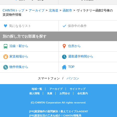
CHINTAIトップ
アーカイブ
北海道
函館市
ヴィラナリー函館2号棟の
賃貸物件情報
気になるリスト
保存中の条件
別の探し方でお部屋を探す
沿線・駅から
住所から
家賃相場から
通勤通学時間から
物件特集から
TOP
スマートフォン
パソコン
地域一覧
アーカイブ
サイトマップ
個人情報
免責
お問合せ
会社案内
(C) CHINTAI Corporation All rights reserved.
[PR]賃貸物件の疑問解決！教えてエイブルAGENT
[PR]賃貸生活の工夫を紹介！CHINTAI情報局