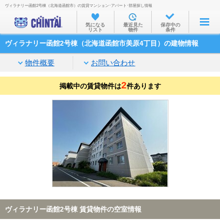
ヴィラナリー函館2号棟（北海道函館市）の賃貸マンション･アパート･部屋探し情報
お部屋を探す
気になる
最近見た
保存中の
リスト
物件
条件
沿線・駅から
ヴィラナリー函館2号棟（北海道函館市美原4丁目）の建物情報
住所から
物件概要
お問い合わせ
家賃相場から
2
掲載中の賃貸物件は
通勤通学時間から
件あります
物件特集から
不動産会社から
TOP
ヴィラナリー函館2号棟 賃貸物件の空室情報