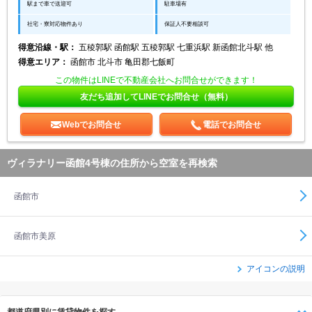
駅まで車で送迎可
駐車場有
社宅・寮対応物件あり
保証人不要相談可
得意沿線・駅：
五稜郭駅 函館駅 五稜郭駅 七重浜駅 新函館北斗駅 他
得意エリア：
函館市 北斗市 亀田郡七飯町
この物件はLINEで不動産会社へお問合せができます！
友だち追加してLINEでお問合せ（無料）
Webでお問合せ
電話でお問合せ
ヴィラナリー函館4号棟の住所から空室を再検索
函館市
函館市美原
アイコンの説明