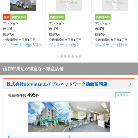
新着
掲載物件有
掲載物件有
掲載物件有
マンション
マンション
マンション
赤川通
赤川通
赤川通
徒歩3分
徒歩3分
徒歩3分
北海道函館市美原4丁目
北海道函館市美原4丁目
北海道函館市美原4丁目
ヴィラナリー函館5号棟
ヴィラナリー函館
ヴィラナリー函館Ⅲ
函館市周辺が得意な不動産店舗
株式会社dorumariエイブルネットワーク函館富岡店
495
掲載物件数:
件
オススメ