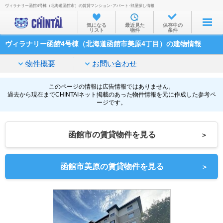
ヴィラナリー函館4号棟（北海道函館市）の賃貸マンション･アパート･部屋探し情報
お部屋を探す
気になる
最近見た
保存中の
リスト
物件
条件
沿線・駅から
ヴィラナリー函館4号棟（北海道函館市美原4丁目）の建物情報
住所から
物件概要
お問い合わせ
家賃相場から
通勤通学時間から
このページの情報は広告情報ではありません。
過去から現在までCHINTAIネット掲載のあった物件情報を元に作成した参考ペ
ージです。
物件特集から
不動産会社から
函館市の賃貸物件を見る
＞
TOP
函館市美原の賃貸物件を見る
＞