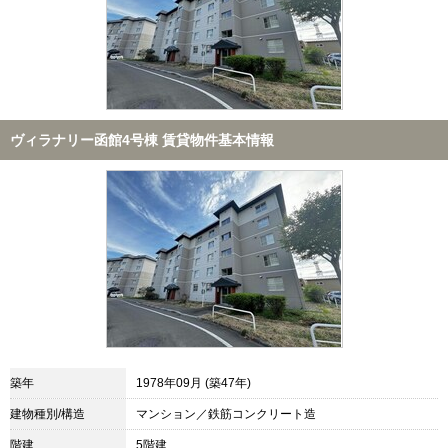
ヴィラナリー函館4号棟 賃貸物件基本情報
築年
1978年09月 (築47年)
建物種別/構造
マンション／鉄筋コンクリート造
階建
5階建