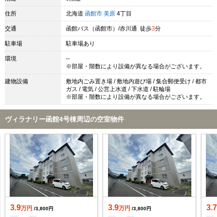
住所
北海道
函館市
美原
4丁目
交通
函館バス（函館市）/赤川通 徒歩
3
分
駐車場
駐車場あり
環境
--
※部屋・階数により設備が異なる場合がございます。
建物設備
敷地内ごみ置き場 / 敷地内遊び場 / 集合郵便受け / 都市
ガス / 電気 / 公営上水道 / 下水道 / 駐輪場
※部屋・階数により設備が異なる場合がございます。
ヴィラナリー函館4号棟周辺の空室物件
3.9
3.9
3.
万円
万円
/3,800円
/3,800円