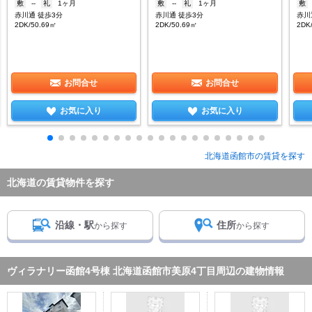
敷
--
礼
1ヶ月
敷
--
礼
1ヶ月
敷
赤川通 徒歩3分
赤川通 徒歩3分
赤川
2DK/50.69㎡
2DK/50.69㎡
2DK
お問合せ
お問合せ
お気に入り
お気に入り
北海道函館市の賃貸を探す
北海道の賃貸物件を探す
沿線・駅
住所
から探す
から探す
ヴィラナリー函館4号棟 北海道函館市美原4丁目周辺の建物情報