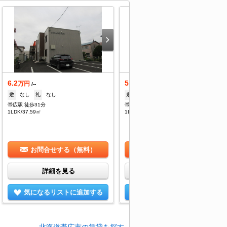
6.2
5.9
万円
万円
/--
/2,000円
敷
なし
礼
なし
敷
1ヶ月
礼
1ヶ月
帯広駅 徒歩31分
帯広駅 徒歩31分
1LDK/37.59㎡
1LDK/39.63㎡
お問合せする（無料）
お問合せする（無料）
詳細を見る
詳細を見る
気になるリストに追加する
気になるリストに追加する