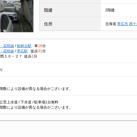
階建
2階建
住所
北海道
帯広市
西十
・花咲線
/
柏林台駅
車
18
分
・花咲線
/
帯広駅
徒歩
31
分
/西１０－２７ 徒歩
1
分
り
階数により設備が異なる場合がございます。
/ 公営上水道 / 下水道 / 駐車場1台無料
階数により設備が異なる場合がございます。