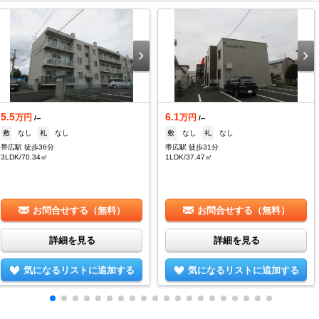
5.5
6.1
万円
万円
/--
/--
敷
なし
礼
なし
敷
なし
礼
なし
帯広駅 徒歩36分
帯広駅 徒歩31分
3LDK/70.34㎡
1LDK/37.47㎡
お問合せする（無料）
お問合せする（無料）
詳細を見る
詳細を見る
気になるリストに追加する
気になるリストに追加する