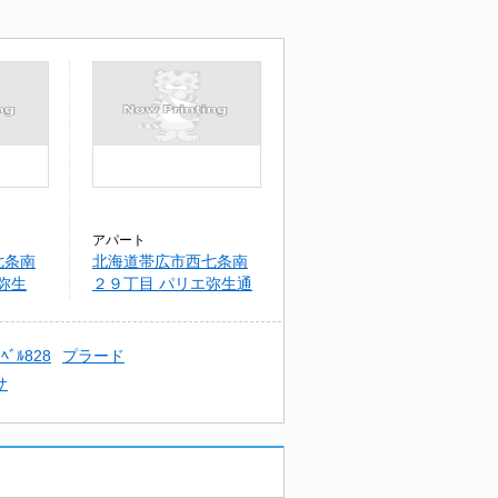
アパート
七条南
北海道帯広市西七条南
ﾙ弥生
２９丁目 パリエ弥生通
Ⅱ
ｰﾍﾞﾙ828
プラード
サ