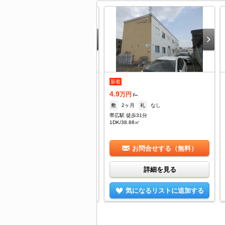
新着
万円
/2,000円
4.9
なし
礼
1ヶ月
万円
/--
広駅 徒歩40分
敷
2ヶ月
礼
なし
DK/49㎡
帯広駅 徒歩31分
1DK/38.88㎡
お問合せする（無料）
お問合せする（無料）
詳細を見る
詳細を見る
気になるリストに追加する
気になるリストに追加する