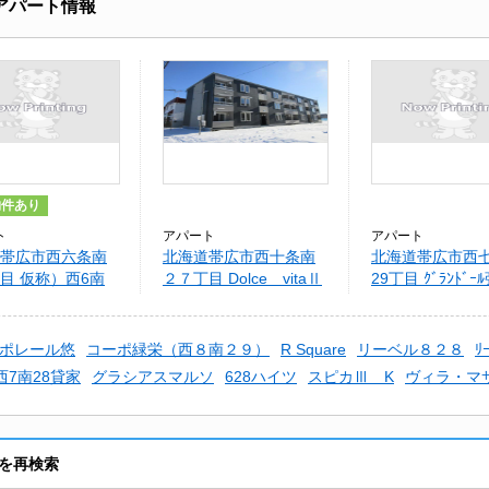
･アパート情報
物件あり
ト
アパート
アパート
帯広市西六条南
北海道帯広市西十条南
北海道帯広市西
目 仮称）西6南
２７丁目 Dolce vitaⅡ
29丁目 ｸﾞﾗﾝﾄﾞｰ
Ｓ
ポレール悠
コーポ緑栄（西８南２９）
R Square
リーベル８２８
ﾘ
西7南28貸家
グラシアスマルソ
628ハイツ
スピカⅢ K
ヴィラ・マ
件を再検索