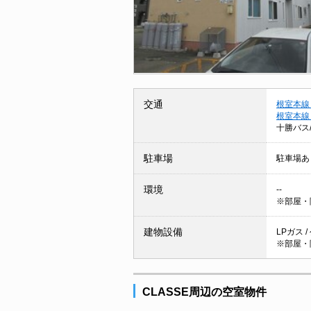
交通
根室本線
根室本線
十勝バス
駐車場
駐車場あ
環境
--
※部屋・
建物設備
LPガス 
※部屋・
CLASSE周辺の空室物件