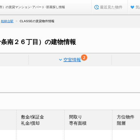
最近見た物件
気
広市）の賃貸マンション･アパート･部屋探し情報
柏林台駅
CLASSEの賃貸物件情報
西十条南２６丁目）の建物情報
2
空室情報
敷金/保証金
間取り
方位物件
礼金/償却
専有面積
階層