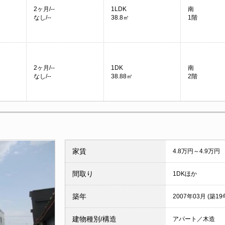
2ヶ月/--
1LDK
南
なし/--
38.8㎡
1階
2ヶ月/--
1DK
南
なし/--
38.88㎡
2階
家賃
4.8万円～4.9万円
間取り
1DKほか
築年
2007年03月 (築19
建物種別/構造
アパート／木造