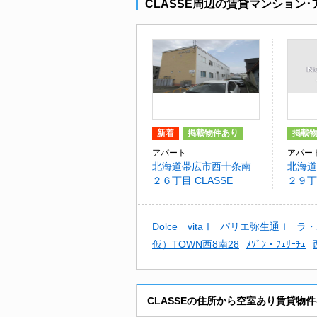
CLASSE周辺の賃貸マンション
新着
掲載物件あり
掲載
アパート
アパー
北海道帯広市西十条南
北海道
２６丁目 CLASSE
２９丁
29Ｍ
Dolce vitaⅠ
パリエ弥生通Ｉ
ラ・
仮）TOWN西8南28
ﾒｿﾞﾝ・ﾌｪﾘｰﾁｪ
CLASSEの住所から空室あり賃貸物