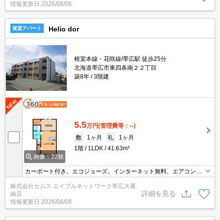
情報更新日
2026/08/08
Helio dor
賃貸アパート
根室本線・花咲線/帯広駅 徒歩25分
北海道帯広市東四条南２２丁目
築8年
3階建
5.5
万円
(管理費等：--)
敷
1ヶ月
礼
1ヶ月
1階
1LDK
41.63m²
画像：22枚
カーポート付き。エコジョーズ。インターネット無料。エアコン付
き。温水洗浄便座付き。システムキッチン。TVインターホン付き。
株式会社セムス エイブルネットワーク帯広大通
詳細を見る
南店
情報更新日
2026/08/08