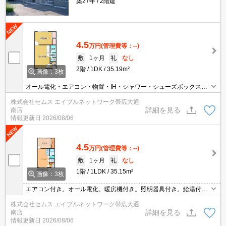
築27年
2階建
4.5
万円
(管理費等：--)
敷
1ヶ月
礼
なし
2階
1DK
35.19m²
画像：3枚
オール電化・エアコン・物置・IH・シャワー・シューズボックス・
収納・全室照明付き・電気温水器・蓄熱暖房機・バルコニー・バス
株式会社セムス エイブルネットワーク帯広大通
トイレ別・温水洗浄便座・物置
詳細を見る
南店
情報更新日
2026/08/06
4.5
万円
(管理費等：--)
敷
1ヶ月
礼
なし
1階
1LDK
35.15m²
画像：3枚
エアコン付き。オール電化。暖房機付き。照明器具付き。給湯付
き。電気コンロ付き。バス・トイレ別。シャワー付き。温水洗浄便
株式会社セムス エイブルネットワーク帯広大通
座。室内洗濯機置場。シューズボックス。カーテンレール。バルコ
詳細を見る
南店
ニー。物置あり。
情報更新日
2026/08/06