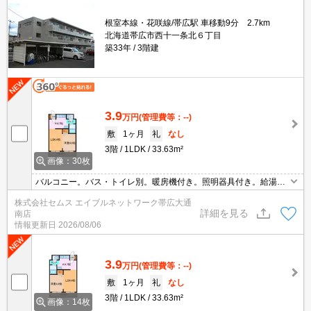
根室本線・花咲線/帯広駅 車移動9分 2.7km
北海道帯広市西十一条北６丁目
築33年
3階建
3.9
万円
(管理費等：--)
敷
1ヶ月
礼
なし
3階
1LDK
33.63m²
画像：30枚
バルコニー。バス・トイレ別。暖房機付き。照明器具付き。給湯付
き。ガスコンロ設置可。シャワー付き。室内洗濯機置場、シューズ
株式会社セムス エイブルネットワーク帯広大通
ボックス。カーテンレール。LPガス
詳細を見る
南店
情報更新日
2026/08/06
3.9
万円
(管理費等：--)
敷
1ヶ月
礼
なし
3階
1LDK
33.63m²
画像：14枚