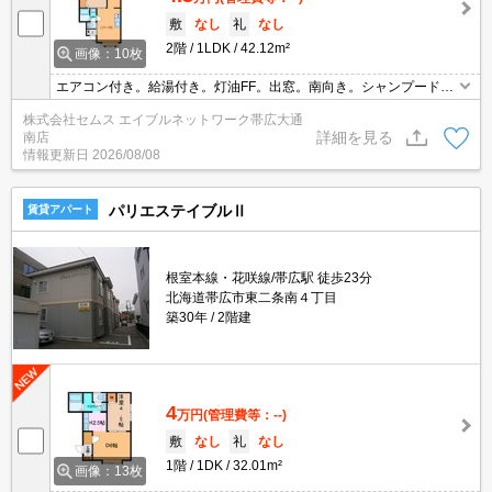
敷
なし
礼
なし
2階
1LDK
42.12m²
画像：10枚
エアコン付き。給湯付き。灯油FF。出窓。南向き。シャンプードレ
ッサー付き。エアコン付き。TVインターホン。
株式会社セムス エイブルネットワーク帯広大通
詳細を見る
南店
情報更新日
2026/08/08
パリエステイブルⅡ
賃貸アパート
根室本線・花咲線/帯広駅 徒歩23分
北海道帯広市東二条南４丁目
築30年
2階建
4
万円
(管理費等：--)
敷
なし
礼
なし
1階
1DK
32.01m²
画像：13枚