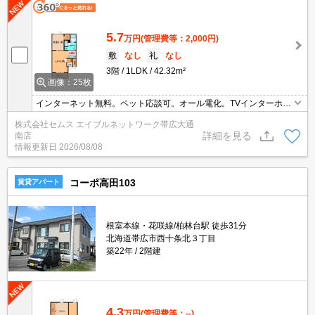
5.7
万円
(管理費等：2,000円)
敷
なし
礼
なし
3階
1LDK
42.32m²
画像：25枚
インターネット無料。ペット応談可。オール電化。TVインターホン
付き。エアコン付き。システムキッチン。IH調理器付き。温水洗浄
株式会社セムス エイブルネットワーク帯広大通
便座。
詳細を見る
南店
情報更新日
2026/08/08
コーポ高田103
賃貸アパート
根室本線・花咲線/柏林台駅 徒歩31分
北海道帯広市西十条北３丁目
築22年
2階建
4.3
万円
(管理費等：--)