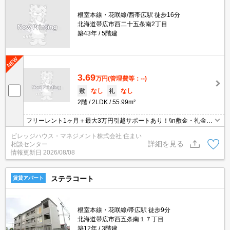
根室本線・花咲線/西帯広駅 徒歩16分
北海道帯広市西二十五条南2丁目
築43年
5階建
3.69
万円
(管理費等：--)
敷
なし
礼
なし
2階
2LDK
55.99m²
フリーレント1ヶ月＋最大3万円引越サポートあり！\\n敷金・礼金・
更新料・鍵交換手数料0円！※契約内容や審査の結果、敷金をお預
ビレッジハウス・マネジメント株式会社 住まい
かりする場合がございます。
詳細を見る
相談センター
情報更新日
2026/08/08
ステラコート
賃貸アパート
根室本線・花咲線/帯広駅 徒歩9分
北海道帯広市西五条南１７丁目
築12年
3階建