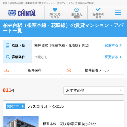
柏林台駅周辺の賃貸・不動産情報で賃貸マンション・賃貸アパートなど賃貸物件の部屋探し
お部屋を探す
気になる
最近見た
保存中の
リスト
物件
条件
沿線・駅から
柏林台駅（根室本線・花咲線）の賃貸マンション・アパ
住所から
ート一覧
家賃相場から
柏林台駅（根室本線・花咲線）周辺
変更する
沿線・駅
通勤通学時間から
詳細条件
指定なし
変更する
物件特集から
不動産会社から
条件保存
物件新着メール
TOP
811
件
ハスコリオ・シエル
賃貸アパート
根室本線・花咲線/帯広駅 徒歩24分