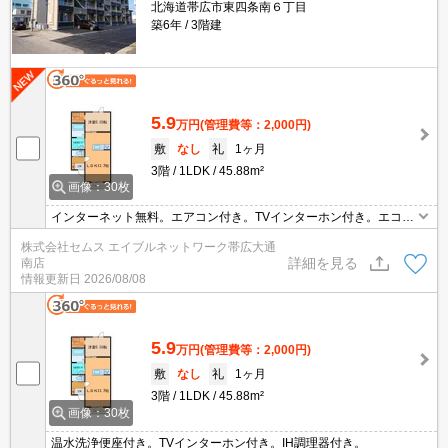
北海道帯広市東四条南６丁目
築6年
3階建
5.9
万円
(管理費等：2,000円)
敷
なし
礼
1ヶ月
3階
1LDK
45.88m²
画像：30枚
インターネット無料。エアコン付き。TVインターホン付き。エコジ
ョーズ。暖房機付き。照明器具付き。給湯付き。システムキッチ
株式会社セムス エイブルネットワーク帯広大通
ン。IH調理器付き。バス・トイレ別。シャワー付き。一坪風呂。浴
詳細を見る
南店
室乾燥機。シャンドレ。温水洗浄便座。室内洗濯機置場。シューズ
情報更新日
2026/08/08
ボックス。バルコニー。カーテンレール。物置あり。
5.9
万円
(管理費等：2,000円)
敷
なし
礼
1ヶ月
3階
1LDK
45.88m²
画像：30枚
温水洗浄便座付き。TVインターホン付き。IH調理器付き。