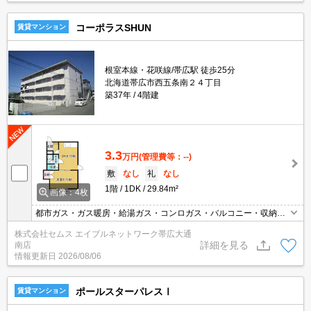
コーポラスSHUN
賃貸マンション
根室本線・花咲線/帯広駅 徒歩25分
北海道帯広市西五条南２４丁目
築37年
4階建
3.3
万円
(管理費等：--)
敷
なし
礼
なし
1階
1DK
29.84m²
画像：4枚
都市ガス・ガス暖房・給湯ガス・コンロガス・バルコニー・収納。
シャワー・全室照明付き・駐車場1台無料
株式会社セムス エイブルネットワーク帯広大通
詳細を見る
南店
情報更新日
2026/08/06
ポールスターパレスⅠ
賃貸マンション