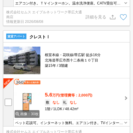
エアコン付き。ＴＶインターホン。温水洗浄便座。CATV受信可。
洗面化粧台付き。バス・トイレ別。シャワー付き。
株式会社セムス エイブルネットワーク帯広大通
詳細を見る
南店
情報更新日
2026/08/08
クレストⅠ
賃貸アパート
根室本線・花咲線/帯広駅 徒歩16分
北海道帯広市西十二条南１０丁目
築15年
3階建
5.6
万円
(管理費等：2,000円)
敷
なし
礼
なし
1階
1LDK
48.42m²
画像：30枚
ペット応談可。インターネット無料。エアコン付き。TVインターホ
ン。バルコニー。
株式会社セムス エイブルネットワーク帯広大通