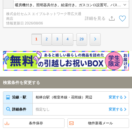
暖房機付き。照明器具付き。給湯付き。ガスコンロ設置可。バス・
トイレ別。シャワー付き。洗面化粧台。室内洗濯機置場。シューズ
株式会社セムス エイブルネットワーク帯広大通
ボックス。バルコニー。LPガス
詳細を見る
南店
情報更新日
2026/08/06
1
2
3
4
29
…
検索条件を変更する
柏林台駅（根室本線・花咲線）周辺
変更する
沿線・駅
詳細条件
指定なし
変更する
条件保存
物件新着メール