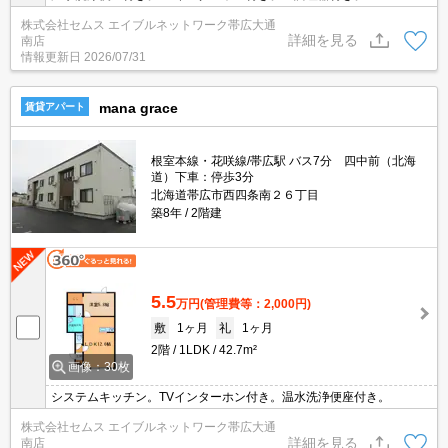
株式会社セムス エイブルネットワーク帯広大通
詳細を見る
南店
情報更新日
2026/07/31
mana grace
賃貸アパート
根室本線・花咲線/帯広駅 バス7分 四中前（北海
道）下車：停歩3分
北海道帯広市西四条南２６丁目
築8年
2階建
5.5
万円
(管理費等：2,000円)
敷
1ヶ月
礼
1ヶ月
2階
1LDK
42.7m²
画像：30枚
システムキッチン。TVインターホン付き。温水洗浄便座付き。
株式会社セムス エイブルネットワーク帯広大通
詳細を見る
南店