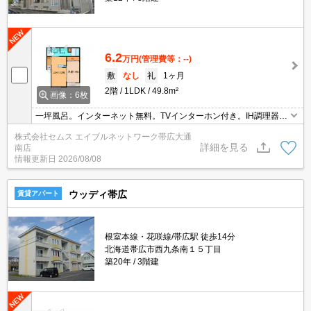
6.2
万円
(管理費等：--)
敷
なし
礼
1ヶ月
2階
1LDK
49.8m²
画像：6枚
一坪風呂。インターネット無料。TVインターホン付き。IH調理器付
き。エアコン付き。
株式会社セムス エイブルネットワーク帯広大通
詳細を見る
南店
情報更新日
2026/08/08
ウッディ帯広
賃貸アパート
根室本線・花咲線/帯広駅 徒歩14分
北海道帯広市西九条南１５丁目
築20年
3階建