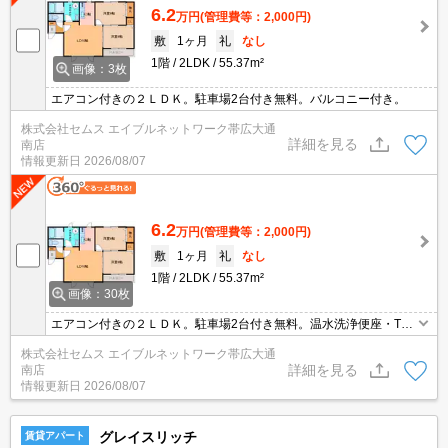
6.2
万円
(管理費等：2,000円)
敷
1ヶ月
礼
なし
1階
2LDK
55.37m²
画像：3枚
エアコン付きの２ＬＤＫ。駐車場2台付き無料。バルコニー付き。
株式会社セムス エイブルネットワーク帯広大通
詳細を見る
南店
情報更新日
2026/08/07
6.2
万円
(管理費等：2,000円)
敷
1ヶ月
礼
なし
1階
2LDK
55.37m²
画像：30枚
エアコン付きの２ＬＤＫ。駐車場2台付き無料。温水洗浄便座・TV
ドアフォン完備。
株式会社セムス エイブルネットワーク帯広大通
詳細を見る
南店
情報更新日
2026/08/07
グレイスリッチ
賃貸アパート