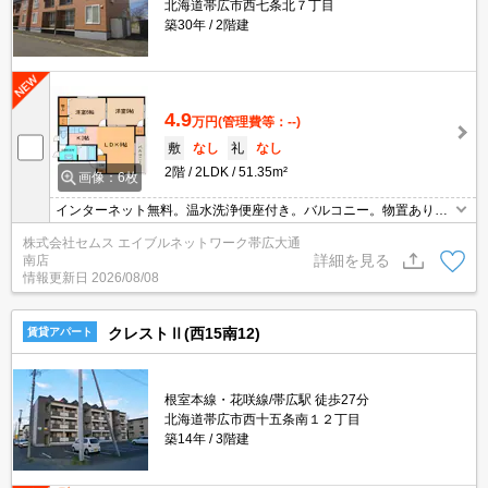
北海道帯広市西七条北７丁目
築30年
2階建
4.9
万円
(管理費等：--)
敷
なし
礼
なし
2階
2LDK
51.35m²
画像：6枚
インターネット無料。温水洗浄便座付き。バルコニー。物置あり。
バス・トイレ別。
株式会社セムス エイブルネットワーク帯広大通
詳細を見る
南店
情報更新日
2026/08/08
クレストⅡ(西15南12)
賃貸アパート
根室本線・花咲線/帯広駅 徒歩27分
北海道帯広市西十五条南１２丁目
築14年
3階建