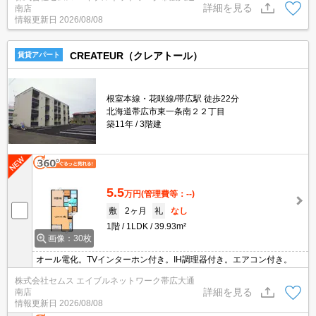
詳細を見る
南店
情報更新日
2026/08/08
CREATEUR（クレアトール）
賃貸アパート
根室本線・花咲線/帯広駅 徒歩22分
北海道帯広市東一条南２２丁目
築11年
3階建
5.5
万円
(管理費等：--)
敷
2ヶ月
礼
なし
1階
1LDK
39.93m²
画像：30枚
オール電化。TVインターホン付き。IH調理器付き。エアコン付き。
株式会社セムス エイブルネットワーク帯広大通
詳細を見る
南店
情報更新日
2026/08/08