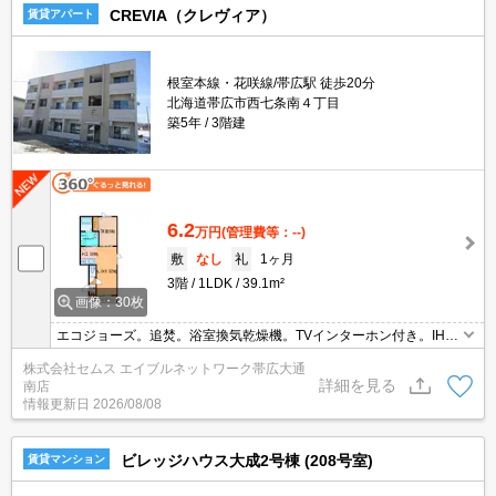
CREVIA（クレヴィア）
賃貸アパート
根室本線・花咲線/帯広駅 徒歩20分
北海道帯広市西七条南４丁目
築5年
3階建
6.2
万円
(管理費等：--)
敷
なし
礼
1ヶ月
3階
1LDK
39.1m²
画像：30枚
エコジョーズ。追焚。浴室換気乾燥機。TVインターホン付き。IH調
理器付き。エアコン付き。Wi-Fi無料。
株式会社セムス エイブルネットワーク帯広大通
詳細を見る
南店
情報更新日
2026/08/08
ビレッジハウス大成2号棟 (208号室)
賃貸マンション