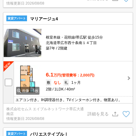
情報更新日
2026/08/08
マリアージュ4
賃貸アパート
根室本線・花咲線/帯広駅 徒歩15分
北海道帯広市西十条南１４丁目
築7年
2階建
6.1
万円
(管理費等：2,000円)
敷
なし
礼
1ヶ月
2階
1LDK
40m²
画像：5枚
エアコン付き。IH調理器付き。TVインターホン付き。物置あり。
株式会社セムス エイブルネットワーク帯広大通
詳細を見る
南店
情報更新日
2026/08/08
パリエステイブルⅠ
賃貸アパート