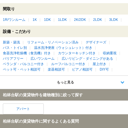
間取り
1R/ワンルーム
1K
1DK
1LDK
2K/2DK
2LDK
3LDK
設備・こだわり
新築・築浅
リフォーム・リノベーション済み
デザイナーズ
バス・トイレ別
温水洗浄便座（ウォシュレット）付き
食器洗浄乾燥機（食洗機）付き
カウンターキッチン付き
収納重視
バリアフリー
広いワンルーム
広いリビング・ダイニングがある
ベランダ・バルコニー付き
ルーフバルコニー付き
屋上付き
ペット可・ペット相談可
楽器相談可
ピアノ相談可
DIY可
もっと見る
柏林台駅の賃貸物件を建物種別に絞って探す
アパート
柏林台駅の賃貸物件に関するよくある質問