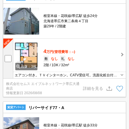
根室本線・花咲線/帯広駅 徒歩24分
北海道帯広市東二条南４丁目
築29年
2階建
4
万円
(管理費等：--)
敷
なし
礼
なし
2階
1DK
32m²
画像：3枚
エアコン付き。ＴＶインターホン。CATV受信可。洗面化粧台付
き。バス・トイレ別。シャワー付き。
株式会社セムス エイブルネットワーク帯広大通
詳細を見る
南店
情報更新日
2026/08/08
リバーサイド77・A
賃貸アパート
根室本線・花咲線/帯広駅 徒歩33分