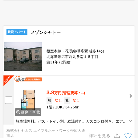
メゾンシャトー
賃貸アパート
根室本線・花咲線/帯広駅 徒歩14分
北海道帯広市西九条南１６丁目
築31年
2階建
3.8
万円
(管理費等：--)
敷
なし
礼
なし
1階
1DK
34.75m²
画像：30枚
駐車場無料。バス・トイレ別。給湯付き。ガスコンロ付き。エアコ
ン付き。シャンドレ。
株式会社セムス エイブルネットワーク帯広大通
詳細を見る
南店