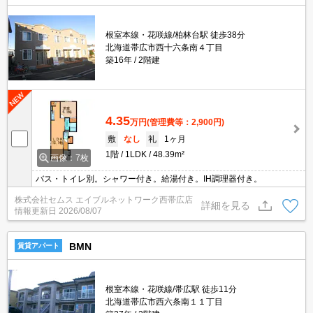
根室本線・花咲線/柏林台駅 徒歩38分
北海道帯広市西十六条南４丁目
築16年
2階建
4.35
万円
(管理費等：2,900円)
敷
なし
礼
1ヶ月
1階
1LDK
48.39m²
画像：7枚
バス・トイレ別。シャワー付き。給湯付き。IH調理器付き。
株式会社セムス エイブルネットワーク西帯広店
詳細を見る
情報更新日
2026/08/07
BMN
賃貸アパート
根室本線・花咲線/帯広駅 徒歩11分
北海道帯広市西六条南１１丁目