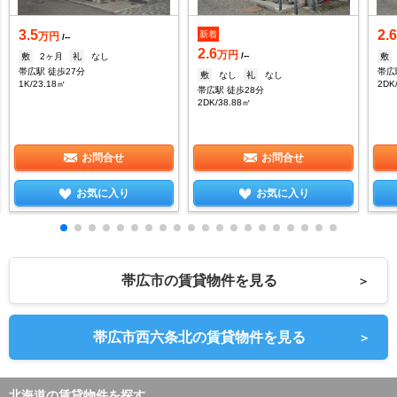
3.5
2.
新着
万円
/--
2.6
万円
/--
敷
2ヶ月
礼
なし
敷
帯広駅 徒歩27分
帯広
敷
なし
礼
なし
1K/23.18㎡
2DK
帯広駅 徒歩28分
2DK/38.88㎡
お問合せ
お問合せ
お気に入り
お気に入り
帯広市の賃貸物件を見る
＞
帯広市西六条北の賃貸物件を見る
＞
北海道の賃貸物件を探す