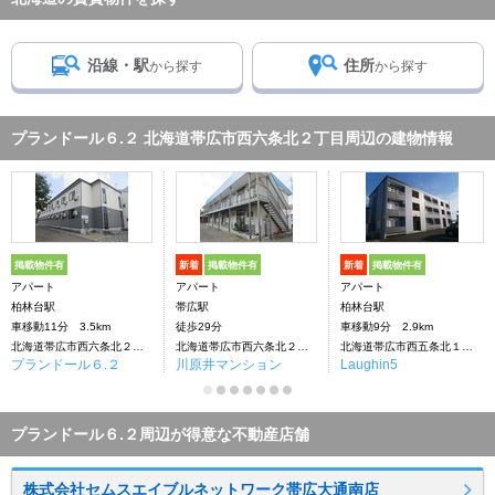
沿線・駅
住所
から探す
から探す
プランドール６.２ 北海道帯広市西六条北２丁目周辺の建物情報
掲載物件有
新着
掲載物件有
新着
掲載物件有
アパート
アパート
アパート
柏林台駅
帯広駅
柏林台駅
車移動11分 3.5km
徒歩29分
車移動9分 2.9km
北海道帯広市西六条北２丁目
北海道帯広市西六条北２丁目
北海道帯広市西五条北１丁目
プランドール６.２
川原井マンション
Laughin5
プランドール６.２周辺が得意な不動産店舗
株式会社セムスエイブルネットワーク帯広大通南店