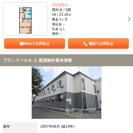
3.5万円
/ --
西向き / 1階
1K / 23.18㎡
敷金 2ヶ月
保証金 --
礼金 なし
償却 --
Webでお問合せ
電話でお問合せ
プランドール６.２ 賃貸物件基本情報
築年
2007年08月 (築19年)