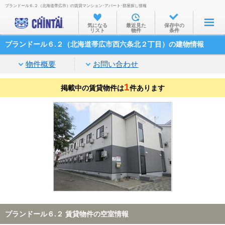
プランドール６.２（北海道帯広市）の賃貸マンション･アパート･部屋探し情報
お部屋を探す
気になる
最近見た
保存中の
リスト
物件
条件
沿線・駅から
プランドール６.２（北海道帯広市西六条北２丁目）の建物情報
住所から
物件概要
お問い合わせ
家賃相場から
1
掲載中の賃貸物件は
通勤通学時間から
件あります
物件特集から
不動産会社から
TOP
プランドール６.２ 賃貸物件の空室情報