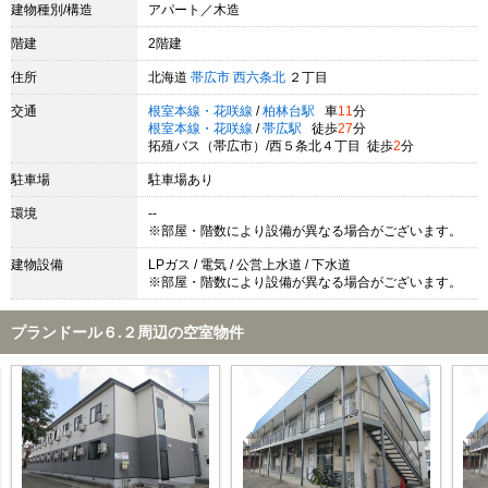
建物種別/構造
アパート／木造
階建
2階建
住所
北海道
帯広市
西六条北
２丁目
交通
根室本線・花咲線
/
柏林台駅
車
11
分
根室本線・花咲線
/
帯広駅
徒歩
27
分
拓殖バス（帯広市）/西５条北４丁目 徒歩
2
分
駐車場
駐車場あり
環境
--
※部屋・階数により設備が異なる場合がございます。
建物設備
LPガス / 電気 / 公営上水道 / 下水道
※部屋・階数により設備が異なる場合がございます。
プランドール６.２周辺の空室物件