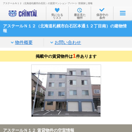
アステールＮ１２（北海道札幌市白石区）の賃貸マンション･アパート･部屋探し情報
お部屋を探す
気になる
最近見た
保存中の
リスト
物件
条件
沿線・駅から
アステールＮ１２（北海道札幌市白石区本通１２丁目南）の建物情
住所から
報
家賃相場から
物件概要
お問い合わせ
通勤通学時間から
1
掲載中の賃貸物件は
件あります
物件特集から
不動産会社から
TOP
アステールＮ１２ 賃貸物件の空室情報