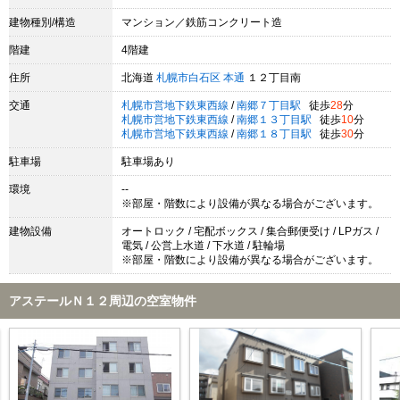
建物種別/構造
マンション／鉄筋コンクリート造
階建
4階建
住所
北海道
札幌市白石区
本通
１２丁目南
交通
札幌市営地下鉄東西線
/
南郷７丁目駅
徒歩
28
分
札幌市営地下鉄東西線
/
南郷１３丁目駅
徒歩
10
分
札幌市営地下鉄東西線
/
南郷１８丁目駅
徒歩
30
分
駐車場
駐車場あり
環境
--
※部屋・階数により設備が異なる場合がございます。
建物設備
オートロック / 宅配ボックス / 集合郵便受け / LPガス /
電気 / 公営上水道 / 下水道 / 駐輪場
※部屋・階数により設備が異なる場合がございます。
アステールＮ１２周辺の空室物件