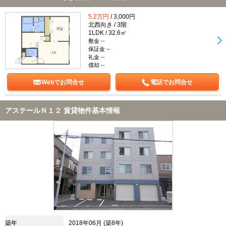
5.2万円
/ 3,000円
北西向き / 3階
1LDK / 32.6㎡
敷金 --
保証金 --
礼金 --
償却 --
Webでお問合せ
電話でお問合せ
アステールＮ１２ 賃貸物件基本情報
築年
2018年06月 (築8年)