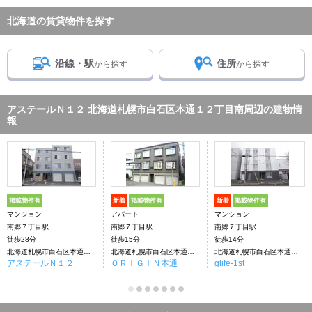
北海道の賃貸物件を探す
沿線・駅
住所
から探す
から探す
アステールＮ１２ 北海道札幌市白石区本通１２丁目南周辺の建物情
報
掲載物件有
新着
掲載物件有
新着
掲載物件有
マンション
アパート
マンション
南郷７丁目駅
南郷７丁目駅
南郷７丁目駅
徒歩28分
徒歩15分
徒歩14分
北海道札幌市白石区本通１２丁目南
北海道札幌市白石区本通１２丁目南
北海道札幌市白石区本通１２丁目南
アステールＮ１２
ＯＲＩＧＩＮ本通
glife-1st