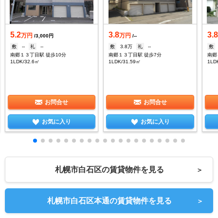
5.2
3.8
3.
万円
万円
/3,000円
/--
敷
--
礼
--
敷
3.8万
礼
--
敷
南郷１３丁目駅 徒歩10分
南郷１３丁目駅 徒歩7分
南郷
1LDK/32.6㎡
1LDK/31.59㎡
1LD
お問合せ
お問合せ
お気に入り
お気に入り
札幌市白石区の賃貸物件を見る
＞
札幌市白石区本通の賃貸物件を見る
＞