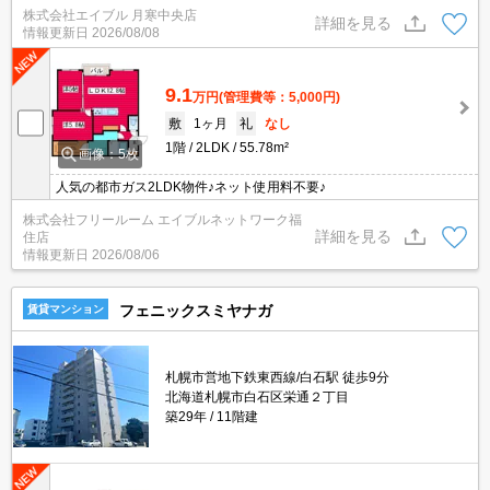
株式会社エイブル 月寒中央店
リーニング料金44,000円。退去時、エアコン洗浄代16,500円。
詳細を見る
情報更新日
2026/08/08
9.1
万円
(管理費等：5,000円)
敷
1ヶ月
礼
なし
1階
2LDK
55.78m²
画像：5枚
人気の都市ガス2LDK物件♪ネット使用料不要♪
株式会社フリールーム エイブルネットワーク福
詳細を見る
住店
情報更新日
2026/08/06
フェニックスミヤナガ
賃貸マンション
札幌市営地下鉄東西線/白石駅 徒歩9分
北海道札幌市白石区栄通２丁目
築29年
11階建