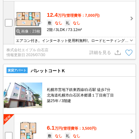
12.4
万円
(管理費等：7,000円)
敷
なし
礼
なし
2階
3LDK
73.12m²
画像：23枚
エアコン付き。インターネット使用料無料!。ロードヒーティング。
ウォークインクローゼット付き。トランクルームあり。浴室乾燥機
株式会社エイブル 白石店
付。エレベーターあり。ペット可。バルコニー。システムキッチ
詳細を見る
情報更新日
2026/07/30
ン。
パレットコートＫ
賃貸アパート
札幌市営地下鉄東西線/白石駅 徒歩7分
北海道札幌市白石区本郷通１丁目南丁目
築25年
3階建
6.1
万円
(管理費等：3,500円)
敷
なし
礼
なし