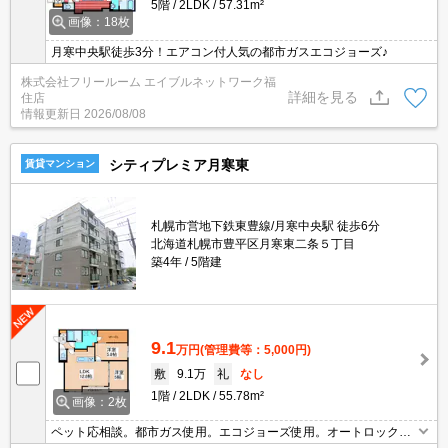
5階
2LDK
57.31m²
画像：18枚
月寒中央駅徒歩3分！エアコン付人気の都市ガスエコジョーズ♪
株式会社フリールーム エイブルネットワーク福
詳細を見る
住店
情報更新日
2026/08/08
シティプレミア月寒東
賃貸マンション
札幌市営地下鉄東豊線/月寒中央駅 徒歩6分
北海道札幌市豊平区月寒東二条５丁目
築4年
5階建
9.1
万円
(管理費等：5,000円)
敷
9.1万
礼
なし
1階
2LDK
55.78m²
画像：2枚
ペット応相談。都市ガス使用。エコジョーズ使用。オートロック。
TVインターホン付き。クーラー1基付き。追焚。退去時、ルームク