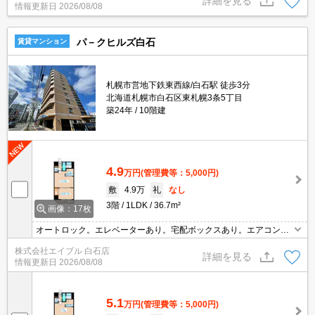
詳細を見る
情報更新日
2026/08/08
払い可。
パ－クヒルズ白石
賃貸マンション
札幌市営地下鉄東西線/白石駅 徒歩3分
北海道札幌市白石区東札幌3条5丁目
築24年
10階建
4.9
万円
(管理費等：5,000円)
敷
4.9万
礼
なし
3階
1LDK
36.7m²
画像：17枚
オートロック。エレベーターあり。宅配ボックスあり。エアコン付
き。バルコニー。温水洗浄便座付き。洗面化粧台付き。光ファイバ
株式会社エイブル 白石店
ー対応。シューズボックス付き。ロードヒーティング。初期費用カ
詳細を見る
情報更新日
2026/08/08
ード払い可。
5.1
万円
(管理費等：5,000円)