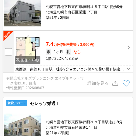
札幌市営地下鉄東西線/南郷１８丁目駅 徒歩8分
北海道札幌市白石区栄通17丁目
築21年
2階建
7.4
万円
(管理費等：3,000円)
敷
1ヶ月
礼
なし
1階
2LDK
53.3m²
画像：19枚
東西線 南郷18丁目駅 徒歩9分★エアコン付きで暑い夏も快適★
駐車場1台込み★
有限会社アルズプランニング エイブルネットワ
詳細を見る
ーク南郷18丁目店
情報更新日
2026/08/07
セレッソ栄通Ｉ
賃貸アパート
札幌市営地下鉄東西線/南郷１８丁目駅 徒歩9分
北海道札幌市白石区栄通17丁目
築21年
2階建