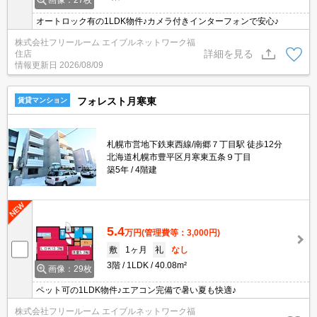
画像：27枚
オートロック有の1LDK物件♪カメラ付きインターフォンで安心♪
株式会社フリールーム エイブルネットワーク福
詳細を見る
住店
情報更新日
2026/08/09
フォレスト月寒東
賃貸マンション
札幌市営地下鉄東西線/南郷７丁目駅 徒歩12分
北海道札幌市豊平区月寒東五条９丁目
築5年
4階建
5.4
万円
(管理費等：3,000円)
敷
1ヶ月
礼
なし
3階
1LDK
40.08m²
画像：29枚
ペット可の1LDK物件♪エアコン完備で暑い夏も快適♪
株式会社フリールーム エイブルネットワーク福