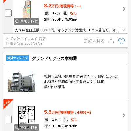
8.2
万円
(管理費等：--)
敷
8.2万
礼
なし
2階
3LDK
75.03m²
画像：17枚
ガス料金は上限22,000円。キッチンは対面式。CATV受信可。オー
トロック。宅配ボックスあり。トランクルームあり。温水洗浄便座
株式会社エイブル 白石店
付き。バルコニー。初期費用クレジット払い可能。引越指定業者あ
詳細を見る
情報更新日
2026/08/08
り。
グランドサクセス本郷通
賃貸マンション
札幌市営地下鉄東西線/南郷１３丁目駅 徒歩5分
北海道札幌市白石区本郷通１２丁目北
築4年
4階建
5.5
万円
(管理費等：4,000円)
敷
1ヶ月
礼
なし
2階
1LDK
36.92m²
画像：17枚