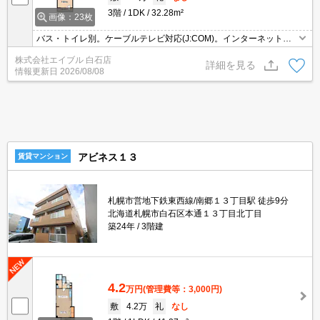
3階
1DK
32.28m²
画像：23枚
バス・トイレ別。ケーブルテレビ対応(J:COM)。インターネット接
続設備あり。コンビニが近く(180m)買物便利。スーパーへ500m 自
株式会社エイブル 白石店
転車での買物も便利。契約金（初期費用）クレジット決済可。
詳細を見る
情報更新日
2026/08/08
アビネス１３
賃貸マンション
札幌市営地下鉄東西線/南郷１３丁目駅 徒歩9分
北海道札幌市白石区本通１３丁目北丁目
築24年
3階建
4.2
万円
(管理費等：3,000円)
敷
4.2万
礼
なし