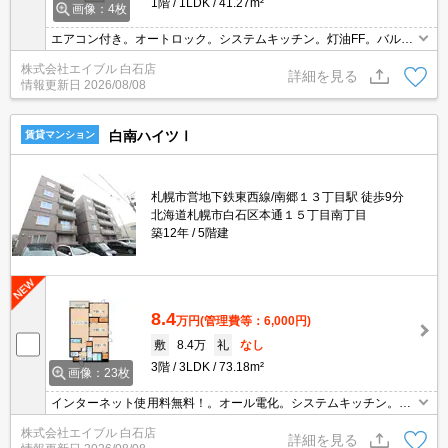
1階
1LDK
41.27m²
画像：4枚
エアコン付き。オートロック。システムキッチン。灯油FF。バルコ
ニー。コンビニまで500mはうれしいね。スーパーへ240m 自転車で
株式会社エイブル 白石店
の買物も便利。バス・トイレ別。契約金（初期費用）クレジット決
詳細を見る
情報更新日
2026/08/08
済可。
白南ハイツⅠ
賃貸マンション
札幌市営地下鉄東西線/南郷１３丁目駅 徒歩9分
北海道札幌市白石区本通１５丁目南丁目
築12年
5階建
8.4
万円
(管理費等：6,000円)
敷
8.4万
礼
なし
3階
3LDK
73.18m²
画像：23枚
インターネット使用料無料！。オール電化。システムキッチン。エ
アコン付き。宅配ボックスあり。TVインターホン付き。オートロッ
株式会社エイブル 白石店
ク。エレベーターあり。シャワー付トイレ。シャワー付独立洗面
詳細を見る