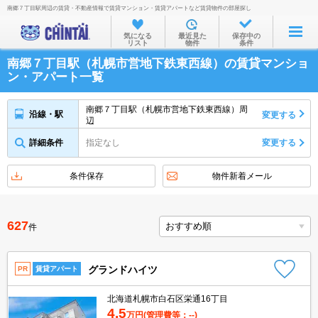
南郷７丁目駅周辺の賃貸・不動産情報で賃貸マンション・賃貸アパートなど賃貸物件の部屋探し
お部屋を探す
気になる
最近見た
保存中の
リスト
物件
条件
沿線・駅から
南郷７丁目駅（札幌市営地下鉄東西線）の賃貸マンショ
住所から
ン・アパート一覧
家賃相場から
南郷７丁目駅（札幌市営地下鉄東西線）周
沿線・駅
変更する
辺
通勤通学時間から
詳細条件
指定なし
変更する
物件特集から
不動産会社から
条件保存
物件新着メール
TOP
627
件
グランドハイツ
PR
賃貸アパート
北海道札幌市白石区栄通16丁目
4.5
万円
(管理費等：--)