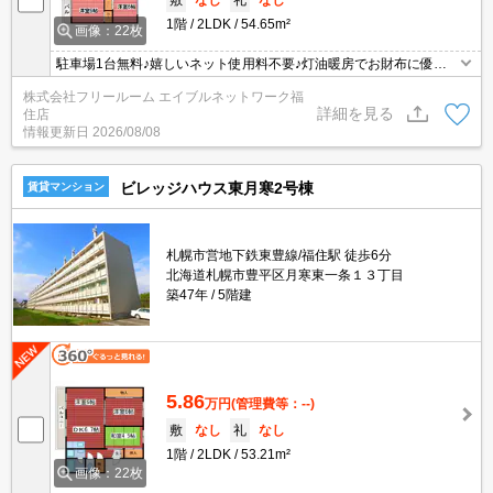
敷
なし
礼
なし
1階
2LDK
54.65m²
画像：22枚
駐車場1台無料♪嬉しいネット使用料不要♪灯油暖房でお財布に優し
い♪
株式会社フリールーム エイブルネットワーク福
詳細を見る
住店
情報更新日
2026/08/08
ビレッジハウス東月寒2号棟
賃貸マンション
札幌市営地下鉄東豊線/福住駅 徒歩6分
北海道札幌市豊平区月寒東一条１３丁目
築47年
5階建
5.86
万円
(管理費等：--)
敷
なし
礼
なし
1階
2LDK
53.21m²
画像：22枚