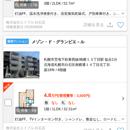
3階
2LDK
52.7m²
画像：17枚
灯油FF。温水洗浄便座付き。浴室換気乾燥式。戸別車庫付き。シャ
ンドレ。TVインターホン付き。トランクルームあり。敷金・礼金な
株式会社エイブル 白石店
し。初期費用クレジット払い可能。
詳細を見る
情報更新日
2026/08/08
メゾン・ド・グランピエ－ル
賃貸マンション
札幌市営地下鉄東西線/南郷１３丁目駅 徒歩1分
北海道札幌市白石区南郷通１４丁目北丁目
築18年
4階建
4.8
万円
(管理費等：3,500円)
敷
なし
礼
なし
1階
1LDK
32.31m²
画像：4枚
灯油FF。TVインターホン付き。シャンドレ。敷金なし。ロードヒー
ティング。シャワー付トイレ。エアコン付き。インターネット使用
株式会社エイブル 白石店
料無料!。防犯カメラ。オートロック。BS受信可。初期費用カード