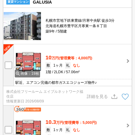
GALUSIA
賃貸マンション
札幌市営地下鉄東豊線/月寒中央駅 徒歩3分
北海道札幌市豊平区月寒東一条８丁目
築9年
5階建
10
万円
(管理費等：4,000円)
敷
1ヶ月
礼
なし
1階
2LDK
57.06m²
画像：19枚
駅近、エアコン完備の都市ガスエコジョーズ物件♪
株式会社フリールーム エイブルネットワーク福
詳細を見る
住店
情報更新日
2026/08/09
10.3
万円
(管理費等：5,000円)
敷
1ヶ月
礼
なし