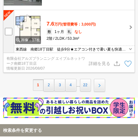
7.6
万円
(管理費等：3,000円)
敷
1ヶ月
礼
なし
2階
2LDK
53.3m²
画像：17枚
東西線 南郷18丁目駅 徒歩9分★エアコン付きで暑い夏も快適★
駐車場1台込み★
有限会社アルズプランニング エイブルネットワ
詳細を見る
ーク南郷18丁目店
情報更新日
2026/08/07
1
2
3
4
22
…
検索条件を変更する