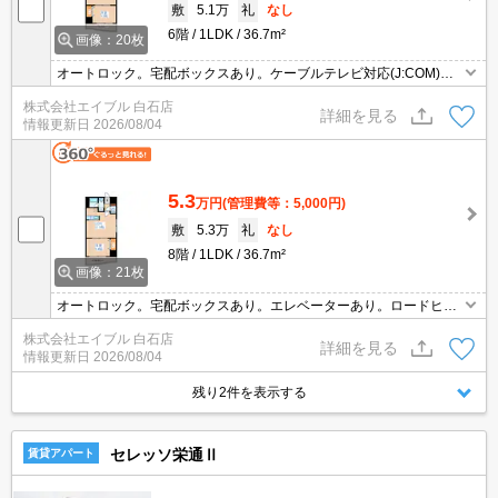
敷
5.1万
礼
なし
6階
1LDK
36.7m²
画像：20枚
オートロック。宅配ボックスあり。ケーブルテレビ対応(J:COM)。
エレベーターあり。ロードヒーティング。バス・トイレ別。シャワ
株式会社エイブル 白石店
ー付トイレ。室内に洗濯機置場あり。シャンドレ。コンビニへ190
詳細を見る
情報更新日
2026/08/04
m。
5.3
万円
(管理費等：5,000円)
敷
5.3万
礼
なし
8階
1LDK
36.7m²
画像：21枚
オートロック。宅配ボックスあり。エレベーターあり。ロードヒー
ティング。ケーブルテレビ対応(J:COM)。バス・トイレ別。シャワ
株式会社エイブル 白石店
ー付トイレ。シャンドレ。室内に洗濯機置場あり。コンビニへ190
詳細を見る
情報更新日
2026/08/04
m。
残り2件を表示する
セレッソ栄通Ⅱ
賃貸アパート