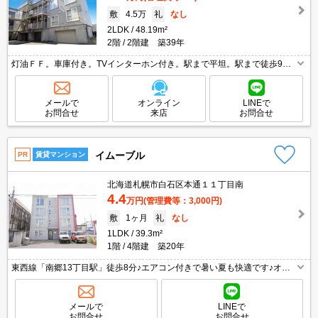
敷
4.5万
礼
なし
2LDK
48.19m²
2階
2階建 築39年
灯油ＦＦ。車庫付き。TVインターホン付き。駅まで平坦。駅まで徒歩9分
圏内!。駐車場1台分無料。駐車場は敷地内。バス・トイレ別。室内に洗濯
機置場あり。ガスコンロ設置可。仲介手数料家賃の0.55ヵ月分。
メールで
オンライン
LINEで
お問合せ
来店
お問合せ
イムーブル
PR
賃貸マンション
北海道札幌市白石区本通１１丁目南
4.4
万円
(管理費等：3,000円)
敷
1ヶ月
礼
なし
1LDK
39.3m²
1階
4階建 築20年
東西線「南郷13丁目駅」徒歩8分♪エアコン付きで暑い夏も快適です♪オー
トロック完備！
メールで
LINEで
お問合せ
お問合せ