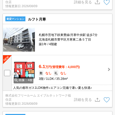
詳細を見る
住店
情報更新日
2026/08/09
ルフト月寒
賃貸マンション
札幌市営地下鉄東豊線/月寒中央駅 徒歩7分
北海道札幌市豊平区月寒東二条５丁目
築1年
4階建
6.1
万円
(管理費等：4,000円)
敷
なし
礼
なし
3階
1LDK
35.28m²
画像：4枚
人気の都市ガス1LDK物件♪エアコン完備で暑い夏も快適♪
株式会社フリールーム エイブルネットワーク福
詳細を見る
住店
情報更新日
2026/08/09