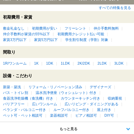
すべての特集を見る
初期費用・家賃
敷金礼金なし
初期費用が安い
フリーレント
仲介手数料無料
仲介手数料が家賃の55%以下
初期費用クレジット払い可能
家賃3万円以下
家賃5万円以下
学生割引制度（学割）対象
間取り
1R/ワンルーム
1K
1DK
1LDK
2K/2DK
2LDK
3LDK
設備・こだわり
新築・築浅
リフォーム・リノベーション済み
デザイナーズ
バス・トイレ別
温水洗浄便座（ウォシュレット）付き
食器洗浄乾燥機（食洗機）付き
カウンターキッチン付き
収納重視
バリアフリー
広いワンルーム
広いリビング・ダイニングがある
ベランダ・バルコニー付き
ルーフバルコニー付き
屋上付き
ペット可・ペット相談可
楽器相談可
ピアノ相談可
DIY可
もっと見る