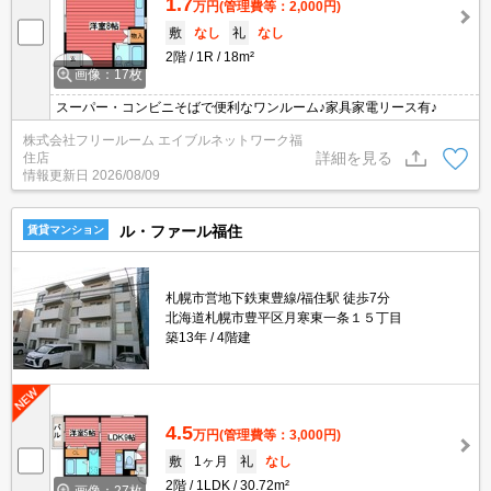
1.7
万円
(管理費等：2,000円)
敷
なし
礼
なし
2階
1R
18m²
画像：17枚
スーパー・コンビニそばで便利なワンルーム♪家具家電リース有♪
株式会社フリールーム エイブルネットワーク福
詳細を見る
住店
情報更新日
2026/08/09
ル・ファール福住
賃貸マンション
札幌市営地下鉄東豊線/福住駅 徒歩7分
北海道札幌市豊平区月寒東一条１５丁目
築13年
4階建
4.5
万円
(管理費等：3,000円)
敷
1ヶ月
礼
なし
2階
1LDK
30.72m²