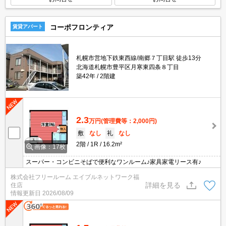
コーポフロンティア
賃貸アパート
札幌市営地下鉄東西線/南郷７丁目駅 徒歩13分
北海道札幌市豊平区月寒東四条８丁目
築42年
2階建
2.3
万円
(管理費等：2,000円)
敷
なし
礼
なし
2階
1R
16.2m²
画像：17枚
スーパー・コンビニそばで便利なワンルーム♪家具家電リース有♪
株式会社フリールーム エイブルネットワーク福
詳細を見る
住店
情報更新日
2026/08/09