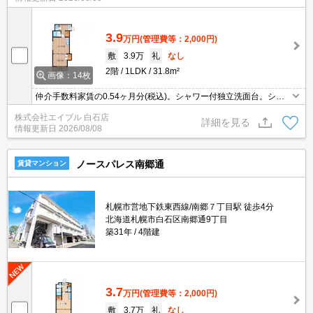
3.9
万円
(管理費等：2,000円)
敷
3.9万
礼
なし
2階
1LDK
31.8m²
画像：14枚
仲介手数料家賃の0.54ヶ月分(税込)。シャワー付独立洗面台。シャ
ンドレ。オートロック。バルコニー。シャンドレ。クローゼット
株式会社エイブル 白石店
付。UT有り。シャワー付独立洗面台。初期費用クレジット払い可
詳細を見る
情報更新日
2026/08/08
能。
ノースパレス南郷通
賃貸マンション
札幌市営地下鉄東西線/南郷７丁目駅 徒歩4分
北海道札幌市白石区南郷通9丁目
築31年
4階建
3.7
万円
(管理費等：2,000円)
敷
3.7万
礼
なし