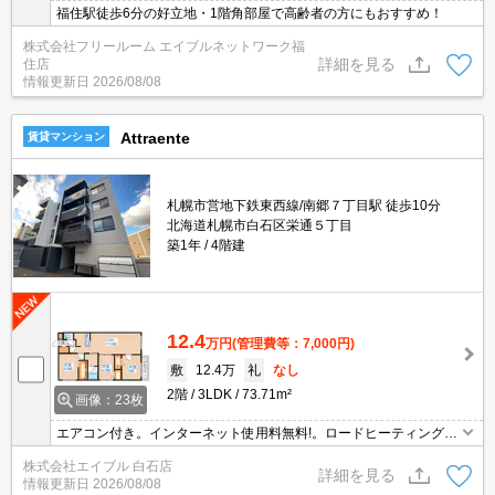
福住駅徒歩6分の好立地・1階角部屋で高齢者の方にもおすすめ！
株式会社フリールーム エイブルネットワーク福
詳細を見る
住店
情報更新日
2026/08/08
Attraente
賃貸マンション
札幌市営地下鉄東西線/南郷７丁目駅 徒歩10分
北海道札幌市白石区栄通５丁目
築1年
4階建
12.4
万円
(管理費等：7,000円)
敷
12.4万
礼
なし
2階
3LDK
73.71m²
画像：23枚
エアコン付き。インターネット使用料無料!。ロードヒーティング。
ウォークインクローゼット付き。トランクルームあり。浴室乾燥機
株式会社エイブル 白石店
付。エレベーターあり。ペット可。バルコニー。システムキッチ
詳細を見る
情報更新日
2026/08/08
ン。