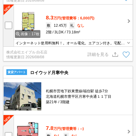
情報更新日
2026/08/08
台。
8.3
万円
(管理費等：6,000円)
敷
12.45万
礼
なし
2階
3LDK
73.18m²
画像：17枚
インターネット使用料無料！。オール電化。エアコン付き。宅配ボ
ックスあり。オートロック。TVインターホン付き。追焚給湯。シャ
株式会社エイブル 白石店
ワー付トイレ。シャワー付独立洗面台。システムキッチン。バルコ
詳細を見る
情報更新日
2026/08/08
ニー。
ロイウッド月寒中央
賃貸アパート
札幌市営地下鉄東豊線/福住駅 徒歩7分
北海道札幌市豊平区月寒中央通１１丁目
築21年
3階建
7.8
万円
(管理費等：--)