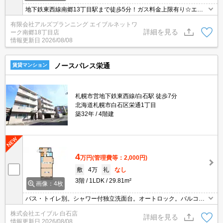
地下鉄東西線南郷13丁目駅まで徒歩5分！ガス料金上限有り☆エア
コン付き物件♪
有限会社アルズプランニング エイブルネットワ
詳細を見る
ーク南郷18丁目店
情報更新日
2026/08/08
ノースパレス栄通
賃貸マンション
札幌市営地下鉄東西線/白石駅 徒歩7分
北海道札幌市白石区栄通1丁目
築32年
4階建
4
万円
(管理費等：2,000円)
敷
4万
礼
なし
3階
1LDK
29.81m²
画像：4枚
バス・トイレ別。シャワー付独立洗面台。オートロック。バルコニ
ー。クローゼット付。オンライン内見相談可。契約金（初期費用）
株式会社エイブル 白石店
クレジット決済可。仲介手数料家賃の0.55ヶ月分。コンビニへ450
詳細を見る
情報更新日
2026/08/08
m。