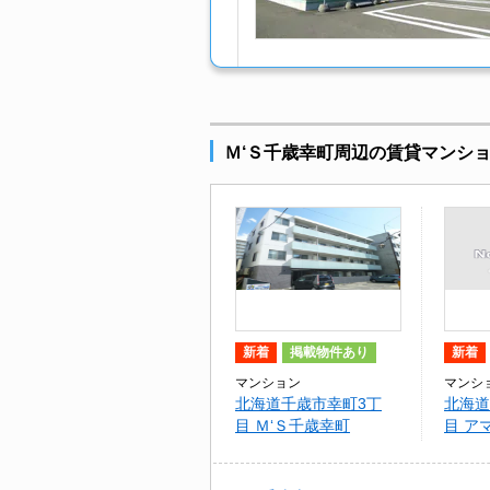
Ｍ‘Ｓ千歳幸町周辺の賃貸マンショ
新着
掲載物件あり
新着
マンション
マンシ
北海道千歳市幸町3丁
北海道
目 Ｍ‘Ｓ千歳幸町
目 ア