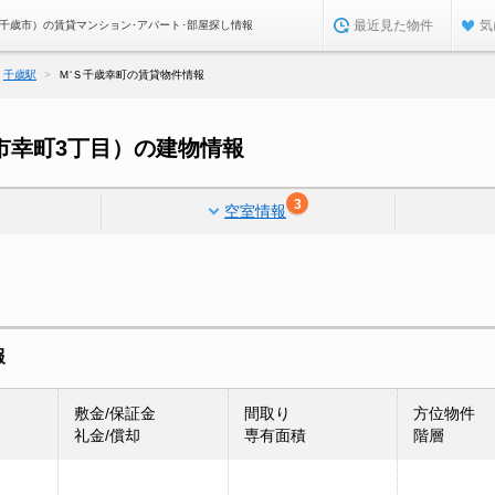
最近見た物件
気
道千歳市）の賃貸マンション･アパート･部屋探し情報
千歳駅
Ｍ‘Ｓ千歳幸町の賃貸物件情報
市幸町3丁目）の建物情報
3
空室情報
報
敷金/保証金
間取り
方位物件
礼金/償却
専有面積
階層