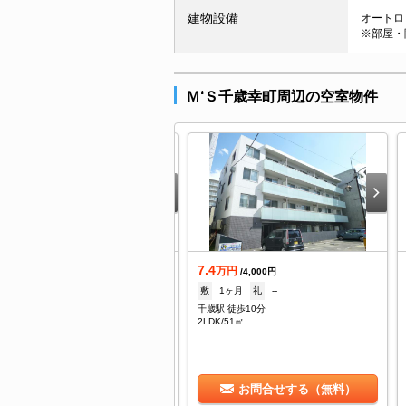
建物設備
オートロッ
※部屋・
Ｍ‘Ｓ千歳幸町周辺の空室物件
7.4
築
万円
/4,000円
4.1
敷
1ヶ月
礼
--
万円
/8,000円
千歳駅 徒歩10分
--
礼
--
2LDK/51㎡
歳駅 徒歩11分
DK/62.32㎡
お問合せする（無料）
お問合せする（無料）