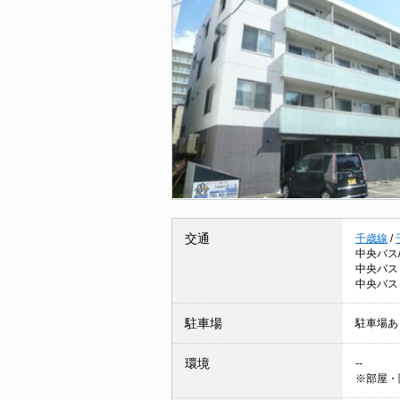
交通
千歳線
/
中央バス
中央バス
中央バス
駐車場
駐車場あ
環境
--
※部屋・