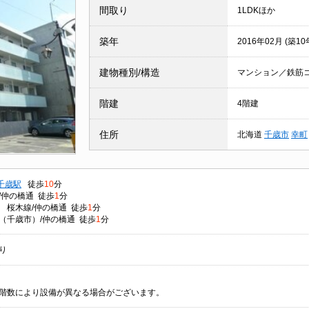
間取り
1LDKほか
築年
2016年02月 (築10
建物種別/構造
マンション／鉄筋
階建
4階建
住所
北海道
千歳市
幸町
千歳駅
徒歩
10
分
/仲の橋通 徒歩
1
分
 桜木線/仲の橋通 徒歩
1
分
（千歳市）/仲の橋通 徒歩
1
分
り
階数により設備が異なる場合がございます。