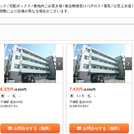
ク / 宅配ボックス / 敷地内ごみ置き場 / 集合郵便受け / LPガス / 電気 / 公営上水道 /
階数により設備が異なる場合がございます。
6.3
7.4
万円
万円
/4,000円
/4,000円
敷
--
礼
--
敷
1ヶ月
礼
--
千歳駅 徒歩10分
千歳駅 徒歩10分
1LDK/37.3㎡
2LDK/53.69㎡
お問合せする（無料）
お問合せする（無料）