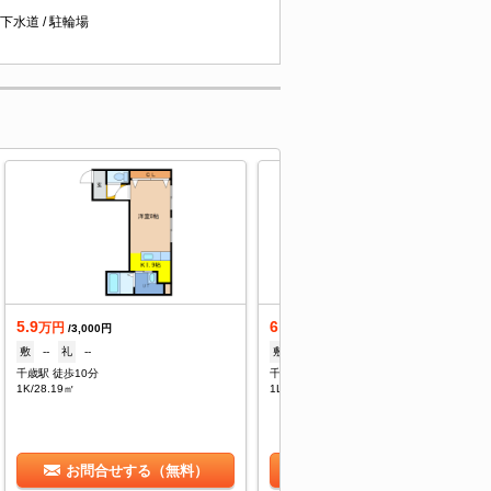
 下水道 / 駐輪場
5.9
6.8
万円
万円
/3,000円
/5,000円
敷
--
礼
--
敷
1ヶ月
礼
--
千歳駅 徒歩10分
千歳駅 徒歩12分
1K/28.19㎡
1LDK/38.94㎡
お問合せする（無料）
お問合せする（無料）