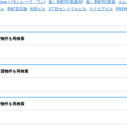
 ReveⅠ(モンレーヴ・ワン)
仮）幸町RC新築AP
仮）幸町RC新築
エム
ビル
幸町貸店舗
光彩ビル
3丁目セントラルビル
スクエアビル
PREM
貸物件を再検索
賃貸物件を再検索
貸物件を再検索