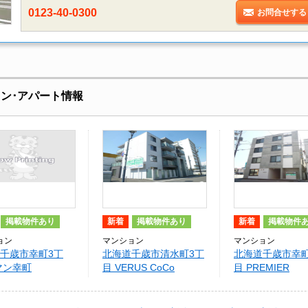
0123-40-0300
お問合せする
ン･アパート情報
掲載物件あり
新着
掲載物件あり
新着
掲載物件
ョン
マンション
マンション
千歳市幸町3丁
北海道千歳市清水町3丁
北海道千歳市幸町
マン幸町
目 VERUS CoCo
目 PREMIER
SAIWAICHO