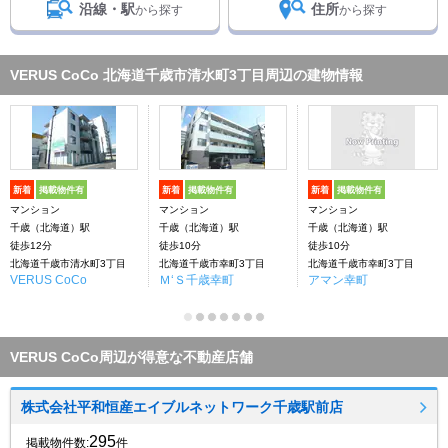
沿線・駅
住所
から探す
から探す
VERUS CoCo 北海道千歳市清水町3丁目周辺の建物情報
新着
掲載物件有
新着
掲載物件有
新着
掲載物件有
マンション
マンション
マンション
千歳（北海道）駅
千歳（北海道）駅
千歳（北海道）駅
徒歩12分
徒歩10分
徒歩10分
北海道千歳市清水町3丁目
北海道千歳市幸町3丁目
北海道千歳市幸町3丁目
VERUS CoCo
Ｍ‘Ｓ千歳幸町
アマン幸町
VERUS CoCo周辺が得意な不動産店舗
株式会社平和恒産エイブルネットワーク千歳駅前店
295
掲載物件数:
件