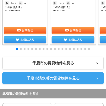
敷
1ヶ月
礼
--
敷
1ヶ月
礼
--
敷
千歳駅 徒歩12分
千歳駅 徒歩12分
千歳
1LDK/38.94㎡
1R/25.74㎡
1LD
お問合せ
お問合せ
お気に入り
お気に入り
千歳市の賃貸物件を見る
＞
千歳市清水町の賃貸物件を見る
＞
北海道の賃貸物件を探す