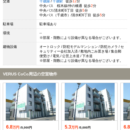
交通
千歳線
/
千歳駅
徒歩
12
分
中央バス 桜木線/仲の橋通 徒歩
2
分
中央バス/清水町6丁目 徒歩
5
分
中央バス（千歳市）/清水町6丁目 徒歩
5
分
駐車場
駐車場あり
環境
--
※部屋・階数により設備が異なる場合がございます。
建物設備
オートロック / 防犯モデルマンション / 防犯カメラ / セ
キュリティー会社加入済 / 敷地内ごみ置き場 / 集合郵
便受け / 電気 / 公営上水道 / 下水道
※部屋・階数により設備が異なる場合がございます。
VERUS CoCo周辺の空室物件
6.8
5.3
6.
万円
万円
/5,000円
/5,000円