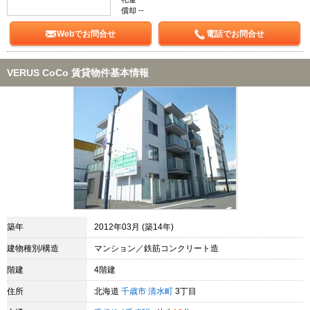
償却 --
Webでお問合せ
電話でお問合せ
VERUS CoCo 賃貸物件基本情報
築年
2012年03月 (築14年)
建物種別/構造
マンション／鉄筋コンクリート造
階建
4階建
住所
北海道
千歳市
清水町
3丁目