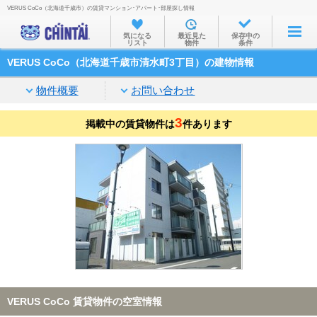
VERUS CoCo（北海道千歳市）の賃貸マンション･アパート･部屋探し情報
お部屋を探す
気になる
最近見た
保存中の
リスト
物件
条件
沿線・駅から
VERUS CoCo（北海道千歳市清水町3丁目）の建物情報
住所から
物件概要
お問い合わせ
家賃相場から
3
掲載中の賃貸物件は
通勤通学時間から
件あります
物件特集から
不動産会社から
TOP
VERUS CoCo 賃貸物件の空室情報