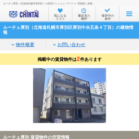
ルーチェ厚別（北海道札幌市厚別区）の賃貸マンション･アパート･部屋探し情報
お部屋を探す
気になる
最近見た
保存中の
リスト
物件
条件
沿線・駅から
ルーチェ厚別（北海道札幌市厚別区厚別中央五条４丁目）の建物情
住所から
報
家賃相場から
物件概要
お問い合わせ
通勤通学時間から
2
掲載中の賃貸物件は
件あります
物件特集から
不動産会社から
TOP
ルーチェ厚別 賃貸物件の空室情報