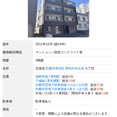
築年
2011年10月 (築14年)
建物種別/構造
マンション／鉄筋コンクリート造
階建
4階建
住所
北海道
札幌市厚別区
厚別中央五条
４丁目
交通
函館本線
/
厚別駅
徒歩
6
分
千歳線
/
新札幌駅
徒歩
14
分
札幌市営地下鉄東西線
/
ひばりが丘駅
徒歩
22
分
札幌市営地下鉄東西線
/
新さっぽろ駅
徒歩
16
分
中央バス(市バス厚別区）/厚別中央４条２ 徒歩
18
分
駐車場
駐車場あり
環境
--
※部屋・階数により設備が異なる場合がございます。