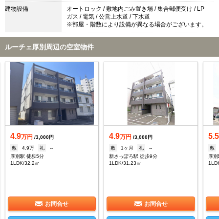
建物設備
オートロック / 敷地内ごみ置き場 / 集合郵便受け / LP
ガス / 電気 / 公営上水道 / 下水道
※部屋・階数により設備が異なる場合がございます。
ルーチェ厚別周辺の空室物件
4.9
4.9
5.
万円
万円
/3,000円
/3,000円
敷
4.9万
礼
--
敷
1ヶ月
礼
--
敷
厚別駅 徒歩5分
新さっぽろ駅 徒歩9分
厚別
1LDK/32.2㎡
1LDK/31.23㎡
1LD
お問合せ
お問合せ