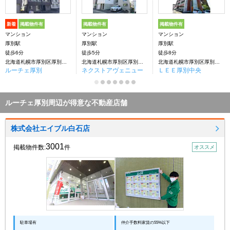
新着
掲載物件有
掲載物件有
掲載物件有
マンション
マンション
マンション
厚別駅
厚別駅
厚別駅
徒歩6分
徒歩5分
徒歩8分
北海道札幌市厚別区厚別中央五条４丁目
北海道札幌市厚別区厚別中央五条4丁目
北海道札幌市厚別区厚別中央四条4丁目
ルーチェ厚別
ネクストアヴェニュー
ＬＥＥ厚別中央
ルーチェ厚別周辺が得意な不動産店舗
株式会社エイブル白石店
3001
掲載物件数:
件
オススメ
駐車場有
仲介手数料家賃の55%以下