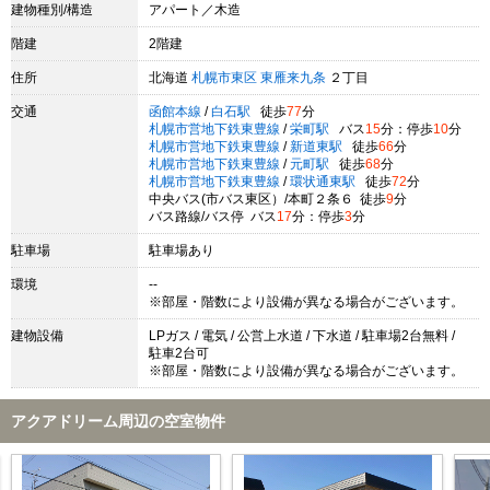
建物種別/構造
アパート／木造
階建
2階建
住所
北海道
札幌市東区
東雁来九条
２丁目
交通
函館本線
/
白石駅
徒歩
77
分
札幌市営地下鉄東豊線
/
栄町駅
バス
15
分：停歩
10
分
札幌市営地下鉄東豊線
/
新道東駅
徒歩
66
分
札幌市営地下鉄東豊線
/
元町駅
徒歩
68
分
札幌市営地下鉄東豊線
/
環状通東駅
徒歩
72
分
中央バス(市バス東区）/本町２条６ 徒歩
9
分
バス路線/バス停 バス
17
分：停歩
3
分
駐車場
駐車場あり
環境
--
※部屋・階数により設備が異なる場合がございます。
建物設備
LPガス / 電気 / 公営上水道 / 下水道 / 駐車場2台無料 /
駐車2台可
※部屋・階数により設備が異なる場合がございます。
アクアドリーム周辺の空室物件