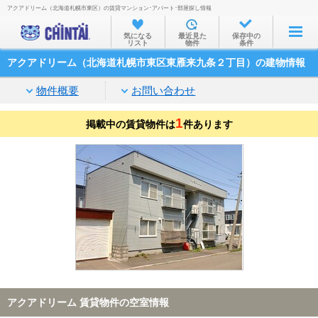
アクアドリーム（北海道札幌市東区）の賃貸マンション･アパート･部屋探し情報
お部屋を探す
気になる
最近見た
保存中の
リスト
物件
条件
沿線・駅から
アクアドリーム（北海道札幌市東区東雁来九条２丁目）の建物情報
住所から
物件概要
お問い合わせ
家賃相場から
1
掲載中の賃貸物件は
通勤通学時間から
件あります
物件特集から
不動産会社から
TOP
アクアドリーム 賃貸物件の空室情報