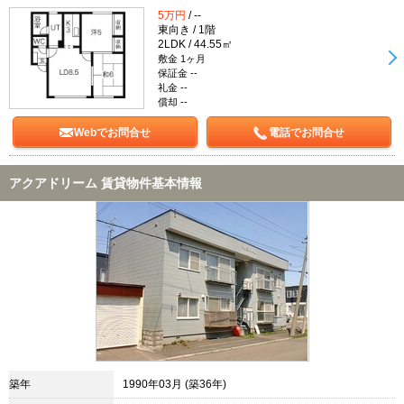
5万円
/ --
東向き / 1階
2LDK / 44.55㎡
敷金 1ヶ月
保証金 --
礼金 --
償却 --
Webでお問合せ
電話でお問合せ
アクアドリーム 賃貸物件基本情報
築年
1990年03月 (築36年)