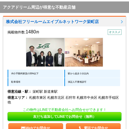
アクアドリーム周辺が得意な不動産店舗
株式会社フリールームエイブルネットワーク栄町店
1480
掲載物件数:
件
オススメ
仲介手数料家賃の55%以下
駅から徒歩３分以内
駐車場有
保証人不要相談可
得意沿線・駅：
栄町駅 新道東駅
得意エリア：
札幌市東区 札幌市北区 石狩市 札幌市中央区 札幌市手稲区
他
この物件はLINEで不動産会社へお問合せができます！
友だち追加してLINEでお問合せ（無料）
Webでお問合せ
電話でお問合せ