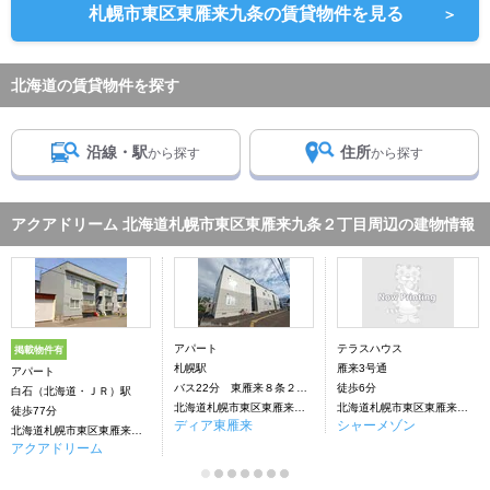
札幌市東区東雁来九条の賃貸物件を見る
＞
北海道の賃貸物件を探す
沿線・駅
住所
から探す
から探す
アクアドリーム 北海道札幌市東区東雁来九条２丁目周辺の建物情報
アパート
テラスハウス
掲載物件有
札幌駅
雁来3号通
アパート
バス22分 東雁来８条２下車：停歩5分
徒歩6分
白石（北海道・ＪＲ）駅
北海道札幌市東区東雁来九条２丁目
北海道札幌市東区東雁来九条２丁目
徒歩77分
ディア東雁来
シャーメゾン
北海道札幌市東区東雁来九条２丁目
アクアドリーム