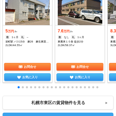
5
7.6
8.
万円
万円
/--
/--
敷
1ヶ月
礼
--
敷
なし
礼
1ヶ月
敷
栄町駅 バス15分 麻26 麻生東苗穂線 東苗穂10条3丁目下車：停歩10分
東雁来１０条 徒歩2分
東雁
2LDK/44.55㎡
2LDK/58.37㎡
3LD
お問合せ
お問合せ
お気に入り
お気に入り
札幌市東区の賃貸物件を見る
＞