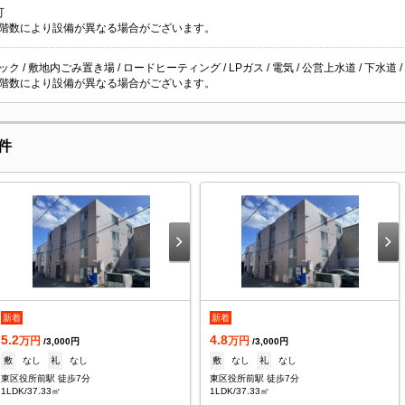
可
階数により設備が異なる場合がございます。
ク / 敷地内ごみ置き場 / ロードヒーティング / LPガス / 電気 / 公営上水道 / 下水道 
階数により設備が異なる場合がございます。
件
新着
新着
5.2
4.8
万円
万円
/3,000円
/3,000円
敷
なし
礼
なし
敷
なし
礼
なし
東区役所前駅 徒歩7分
東区役所前駅 徒歩7分
1LDK/37.33㎡
1LDK/37.33㎡