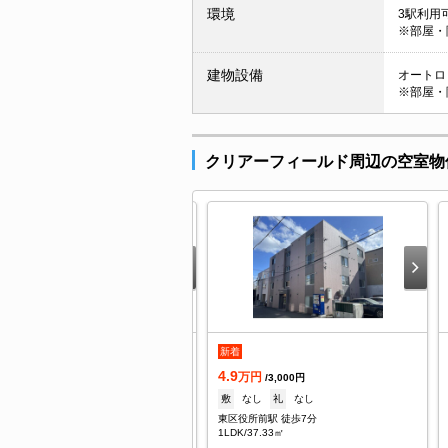
環境
3駅利用
※部屋・
建物設備
オートロッ
※部屋・
クリアーフィールド周辺の空室物
.9
新着
万円
/3,900円
4.9
1ヶ月
礼
なし
万円
/3,000円
区役所前駅 徒歩10分
敷
なし
礼
なし
DK/34.18㎡
東区役所前駅 徒歩7分
1LDK/37.33㎡