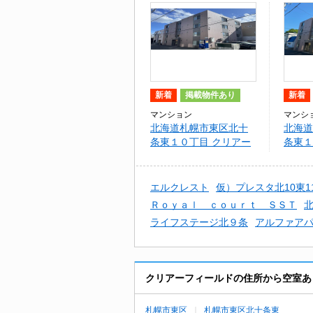
新着
掲載物件あり
新着
マンション
マンシ
北海道札幌市東区北十
北海道
条東１０丁目 クリアー
条東１
フィールド
ィ－ル
エルクレスト
仮）プレスタ北10東1
Ｒｏｙａｌ ｃｏｕｒｔ ＳＳＴ
北
ライフステージ北９条
アルファアパル
クリアーフィールドの住所から空室あ
札幌市東区
札幌市東区北十条東