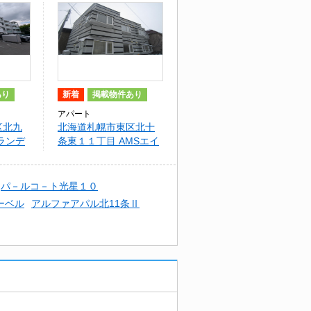
あり
新着
掲載物件あり
アパート
区北九
北海道札幌市東区北十
ランデ
条東１１丁目 AMSエイ
ト
パ－ルコ－ト光星１０
ーベル
アルファアパル北11条Ⅱ