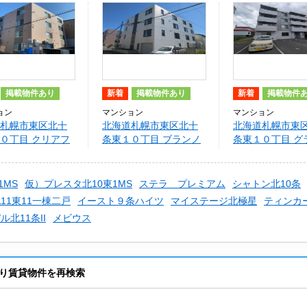
掲載物件あり
新着
掲載物件あり
新着
掲載物件
ョン
マンション
マンション
札幌市東区北十
北海道札幌市東区北十
北海道札幌市東
０丁目 クリアフ
条東１０丁目 ブランノ
条東１０丁目 グ
ド
ワ－ルフォレスタ
ィールN９
1MS
仮）プレスタ北10東1MS
ステラ プレミアム
シャトン北10条
11東11一棟二戸
イースト９条ハイツ
マイステージ北極星
ティンカ
北11条II
メビウス
り賃貸物件を再検索