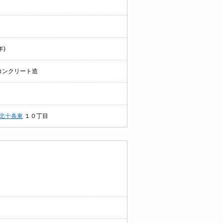
年)
コンクリート造
北十条東
１０丁目