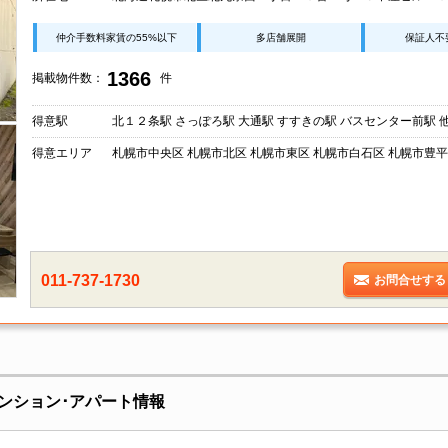
仲介手数料家賃の55%以下
多店舗展開
保証人不
1366
掲載物件数：
件
得意駅
北１２条駅 さっぽろ駅 大通駅 すすきの駅 バスセンター前駅 
得意エリア
札幌市中央区 札幌市北区 札幌市東区 札幌市白石区 札幌市豊平
011-737-1730
お問合せする
ンション･アパート情報