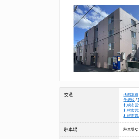
交通
函館本線
千歳線
/
札幌市営
札幌市営
札幌市営
駐車場
駐車場な