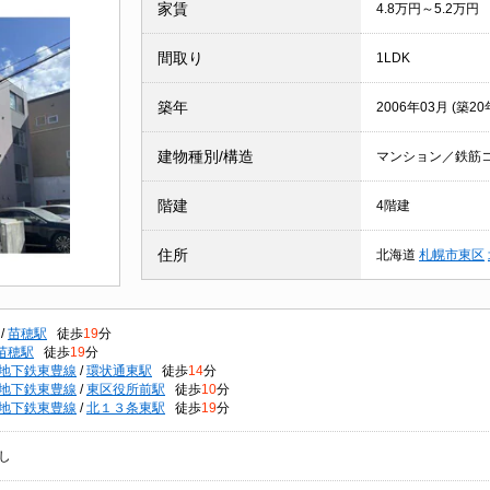
家賃
4.8万円～5.2万円
間取り
1LDK
築年
2006年03月 (築20
建物種別/構造
マンション／鉄筋
階建
4階建
住所
北海道
札幌市東区
/
苗穂駅
徒歩
19
分
苗穂駅
徒歩
19
分
地下鉄東豊線
/
環状通東駅
徒歩
14
分
地下鉄東豊線
/
東区役所前駅
徒歩
10
分
地下鉄東豊線
/
北１３条東駅
徒歩
19
分
し