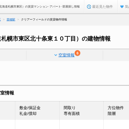
最近見た物件
気
北海道札幌市東区）の賃貸マンション･アパート･部屋探し情報
区
苗穂駅
クリアーフィールドの賃貸物件情報
道札幌市東区北十条東１０丁目）の建物情報
6
空室情報
空室情報
敷金/保証金
間取り
方位物件
礼金/償却
専有面積
階層