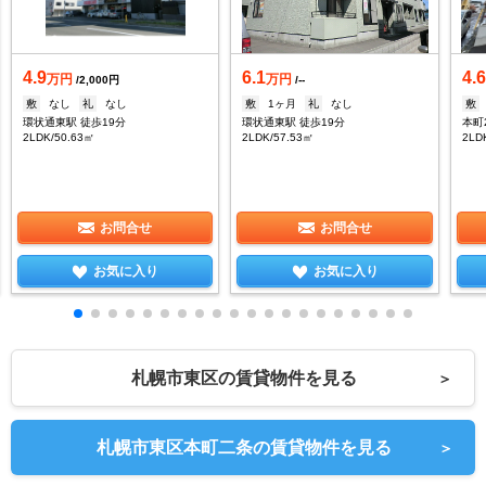
4.9
6.1
4.
万円
万円
/2,000円
/--
敷
なし
礼
なし
敷
1ヶ月
礼
なし
敷
環状通東駅 徒歩19分
環状通東駅 徒歩19分
本町
2LDK/50.63㎡
2LDK/57.53㎡
2LD
お問合せ
お問合せ
お気に入り
お気に入り
札幌市東区の賃貸物件を見る
＞
札幌市東区本町二条の賃貸物件を見る
＞