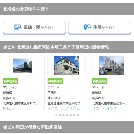
北海道の賃貸物件を探す
沿線・駅
住所
から探す
から探す
操ビル 北海道札幌市東区本町二条５丁目周辺の建物情報
掲載物件有
掲載物件有
掲載物件有
マンション
アパート
アパート
苗穂駅
苗穂駅
苗穂駅
徒歩30分
徒歩23分
徒歩29分
北海道札幌市東区本町二条５丁目
北海道札幌市東区本町二条５丁目
北海道札幌市東区伏古一条５丁目
操ビル
メイユールアリアム
サニーハイツＡ
操ビル周辺が得意な不動産店舗