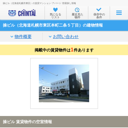
操ビル（北海道札幌市東区）の賃貸マンション･アパート･部屋探し情報
お部屋を探す
気になる
最近見た
保存中の
リスト
物件
条件
沿線・駅から
操ビル（北海道札幌市東区本町二条５丁目）の建物情報
住所から
物件概要
お問い合わせ
家賃相場から
1
掲載中の賃貸物件は
通勤通学時間から
件あります
物件特集から
不動産会社から
TOP
操ビル 賃貸物件の空室情報