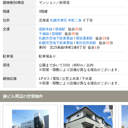
建物種別/構造
マンション／鉄骨造
階建
3階建
住所
北海道
札幌市東区
本町二条
５丁目
交通
函館本線
/
苗穂駅
徒歩
30
分
千歳線
/
苗穂駅
徒歩
30
分
札幌市営地下鉄東豊線
/
環状通東駅
徒歩
19
分
札幌市営地下鉄東豊線
/
東区役所前駅
徒歩
32
分
東60 北15条線/本町2条6丁目 徒歩
1
分
駐車場
駐車場あり
環境
公園まで歩いて10分（800ｍ）以内
※部屋・階数により設備が異なる場合がございます。
建物設備
LPガス / 電気 / 公営上水道 / 下水道
※部屋・階数により設備が異なる場合がございます。
操ビル周辺の空室物件