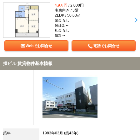
4.9万円
/ 2,000円
南東向き / 3階
2LDK / 50.63㎡
敷金 なし
保証金 --
礼金 なし
償却 --
Webでお問合せ
電話でお問合せ
操ビル 賃貸物件基本情報
築年
1983年03月 (築43年)