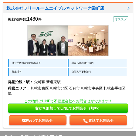
株式会社フリールームエイブルネットワーク栄町店
1480
掲載物件数:
件
オススメ
仲介手数料家賃の55%以下
駅から徒歩３分以内
駐車場有
保証人不要相談可
得意沿線・駅：
栄町駅 新道東駅
得意エリア：
札幌市東区 札幌市北区 石狩市 札幌市中央区 札幌市手稲区
他
この物件はLINEで不動産会社へお問合せができます！
友だち追加してLINEでお問合せ（無料）
Webでお問合せ
電話でお問合せ