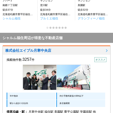
アパート
マンション
マンション
南郷７丁目駅
澄川駅
美園駅
徒歩37分
徒歩34分
徒歩32分
北海道札幌市豊平区福住一条１丁目
北海道札幌市豊平区福住一条１丁目
北海道札幌市豊平区福住一条１丁目
シャルム福住
プルミエ福住
グランフィーノ福住
シャルム福住周辺が得意な不動産店舗
株式会社エイブル月寒中央店
3257
掲載物件数:
件
オススメ
年中無休
仲介手数料家賃の55%以下
駅から徒歩３分以内
多店舗展開
得意沿線・駅：
月寒中央駅 福住駅 美園駅 豊平公園駅 学園前駅 他