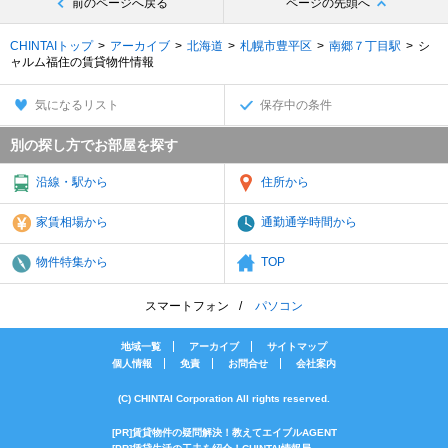
前のページへ戻る
ページの先頭へ
CHINTAIトップ
アーカイブ
北海道
札幌市豊平区
南郷７丁目駅
シ
ャルム福住の賃貸物件情報
気になるリスト
保存中の条件
別の探し方でお部屋を探す
沿線・駅から
住所から
家賃相場から
通勤通学時間から
物件特集から
TOP
スマートフォン
パソコン
地域一覧
アーカイブ
サイトマップ
個人情報
免責
お問合せ
会社案内
(C) CHINTAI Corporation All rights reserved.
[PR]賃貸物件の疑問解決！教えてエイブルAGENT