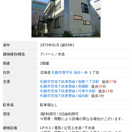
築年
1973年01月 (築53年)
建物種別/構造
アパート／木造
階建
2階建
住所
北海道
札幌市豊平区
福住一条
１丁目
交通
札幌市営地下鉄東西線
/
南郷７丁目駅
徒歩
37
分
札幌市営地下鉄東豊線
/
美園駅
徒歩
36
分
札幌市営地下鉄東豊線
/
月寒中央駅
徒歩
14
分
札幌市営地下鉄東豊線
/
福住駅
徒歩
3
分
駐車場
駐車場なし
環境
3駅利用可 / 2沿線利用可
※部屋・階数により設備が異なる場合がございます。
建物設備
LPガス / 電気 / 公営上水道 / 下水道