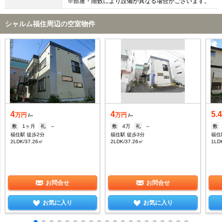
※部屋・階数により設備が異なる場合がございます。
シャルム福住周辺の空室物件
4
4
5.
万円
万円
/--
/--
敷
1ヶ月
礼
--
敷
4万
礼
--
敷
福住駅 徒歩2分
福住駅 徒歩3分
福住
2LDK/37.26㎡
2LDK/37.26㎡
1LD
お問合せ
お問合せ
お気に入り
お気に入り