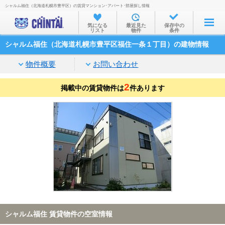
シャルム福住（北海道札幌市豊平区）の賃貸マンション･アパート･部屋探し情報
お部屋を探す
気になる
最近見た
保存中の
リスト
物件
条件
沿線・駅から
シャルム福住（北海道札幌市豊平区福住一条１丁目）の建物情報
住所から
物件概要
お問い合わせ
家賃相場から
2
掲載中の賃貸物件は
通勤通学時間から
件あります
物件特集から
不動産会社から
TOP
シャルム福住 賃貸物件の空室情報