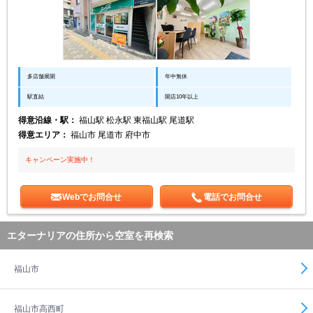
多店舗展開
年中無休
駅直結
開店10年以上
得意沿線・駅：
福山駅 松永駅 東福山駅 尾道駅
得意エリア：
福山市 尾道市 府中市
キャンペーン実施中！
Webでお問合せ
電話でお問合せ
エターナリアの住所から空室を再検索
福山市
福山市高西町