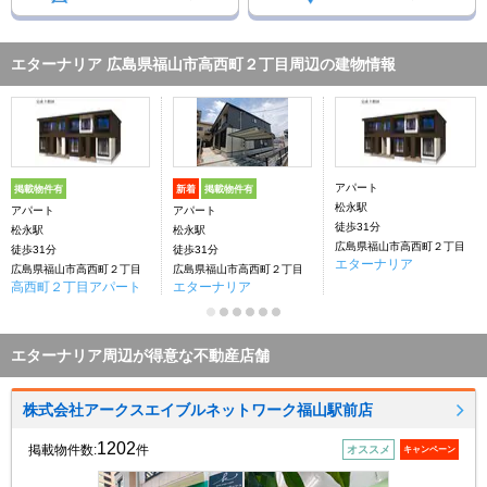
エターナリア 広島県福山市高西町２丁目周辺の建物情報
アパート
掲載物件有
新着
掲載物件有
松永駅
アパート
アパート
徒歩31分
松永駅
松永駅
広島県福山市高西町２丁目
徒歩31分
徒歩31分
エターナリア
広島県福山市高西町２丁目
広島県福山市高西町２丁目
高西町２丁目アパート
エターナリア
エターナリア周辺が得意な不動産店舗
株式会社アークスエイブルネットワーク福山駅前店
1202
掲載物件数:
件
オススメ
キャンペーン