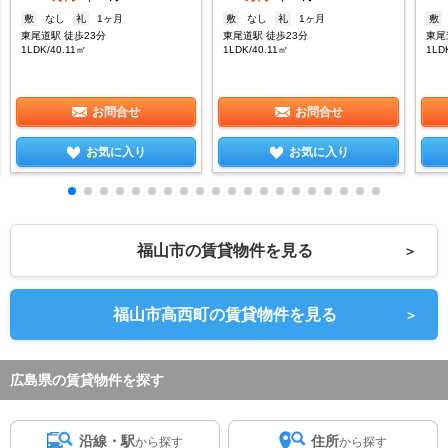
敷
なし
礼
1ヶ月
敷
なし
礼
1ヶ月
敷
東尾道駅 徒歩23分
東尾道駅 徒歩23分
東尾
1LDK/40.11㎡
1LDK/40.11㎡
1LD
お問合せ
お問合せ
お気に入り
お気に入り
福山市の賃貸物件を見る
＞
福山市高西町の賃貸物件を見る
＞
広島県の賃貸物件を探す
沿線・駅
住所
から探す
から探す