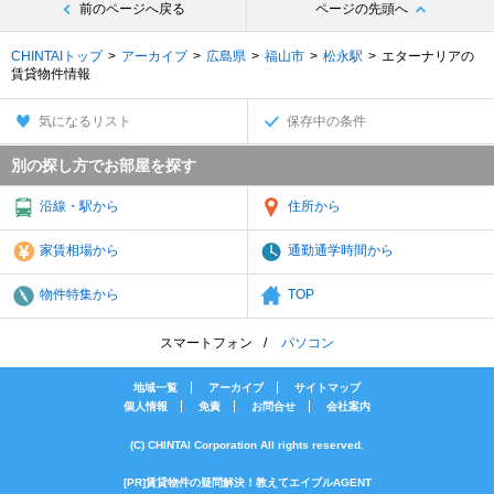
前のページへ戻る
ページの先頭へ
CHINTAIトップ
アーカイブ
広島県
福山市
松永駅
エターナリアの
賃貸物件情報
気になるリスト
保存中の条件
別の探し方でお部屋を探す
沿線・駅から
住所から
家賃相場から
通勤通学時間から
物件特集から
TOP
スマートフォン
パソコン
地域一覧
アーカイブ
サイトマップ
個人情報
免責
お問合せ
会社案内
(C) CHINTAI Corporation All rights reserved.
[PR]賃貸物件の疑問解決！教えてエイブルAGENT