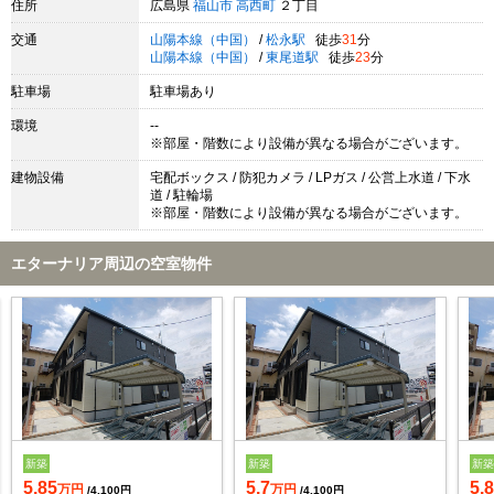
住所
広島県
福山市
高西町
２丁目
交通
山陽本線（中国）
/
松永駅
徒歩
31
分
山陽本線（中国）
/
東尾道駅
徒歩
23
分
駐車場
駐車場あり
環境
--
※部屋・階数により設備が異なる場合がございます。
建物設備
宅配ボックス / 防犯カメラ / LPガス / 公営上水道 / 下水
道 / 駐輪場
※部屋・階数により設備が異なる場合がございます。
エターナリア周辺の空室物件
新築
新築
新
5.85
5.7
5.
万円
万円
/4,100円
/4,100円