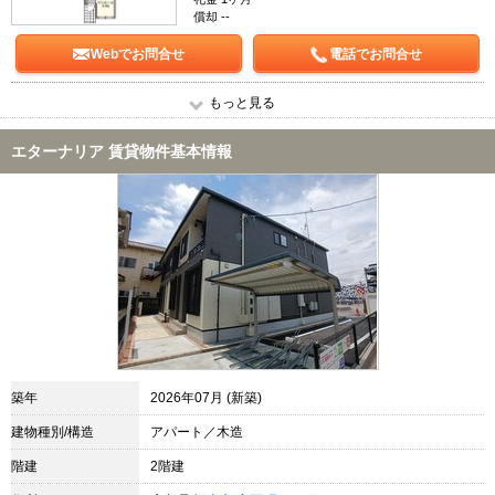
償却 --
Webでお問合せ
電話でお問合せ
もっと見る
エターナリア 賃貸物件基本情報
築年
2026年07月 (新築)
建物種別/構造
アパート／木造
階建
2階建