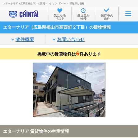
エターナリア（広島県福山市）の賃貸マンション･アパート･部屋探し情報
お部屋を探す
気になる
最近見た
保存中の
リスト
物件
条件
沿線・駅から
エターナリア（広島県福山市高西町２丁目）の建物情報
住所から
物件概要
お問い合わせ
家賃相場から
6
掲載中の賃貸物件は
通勤通学時間から
件あります
物件特集から
不動産会社から
TOP
エターナリア 賃貸物件の空室情報