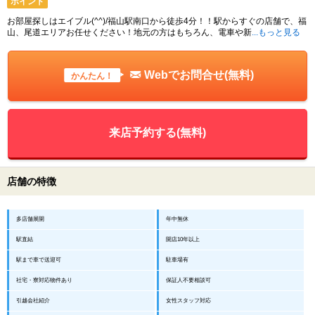
ポイント
お部屋探しはエイブル(^^)/福山駅南口から徒歩4分！！駅からすぐの店舗で、福
山、尾道エリアお任せください！地元の方はもちろん、電車や新
...もっと見る
Webでお問合せ(無料)
かんたん！
来店予約する(無料)
店舗の特徴
多店舗展開
年中無休
駅直結
開店10年以上
駅まで車で送迎可
駐車場有
社宅・寮対応物件あり
保証人不要相談可
引越会社紹介
女性スタッフ対応