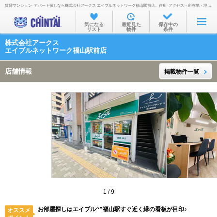
賃貸マンション･アパート探しなら株式会社アークス エイブルネットワーク福山駅前店。住所･アクセス・所在地・地図・営業時間・定休日・電話番号などを掲載。
お部屋を探す
気になる
最近見た
保存中の
リスト
物件
条件
沿線・駅から
株式会社アークス
住所から
エイブルネットワーク福山駅前店
家賃相場から
店舗情報
掲載物件一覧
通勤通学時間から
物件特集から
不動産会社から
TOP
1
/
9
お部屋探しはエイブル^^福山駅すぐ近く緑の看板が目印♪
オススメ