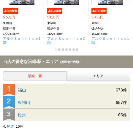
本日の新着
本日の新着
本日の新着
5.5万円
5.8万円
5.4万円
東福山
東福山
東福山
徒歩44分
徒歩44分
徒歩44分
1K/25.48m²
1K/25.48m²
1K/25.48m²
アルクＳｕｎｒｉｓｅ1
アルクＳｕｎｒｉｓｅ2
アルクＳｕｎｒｉｓｅ1
階
階
階
当店の得意な沿線/駅・エリア
（掲載物件数順）
沿線・駅
エリア
福山
673件
東福山
657件
松永
65件
4.
尾道
16件