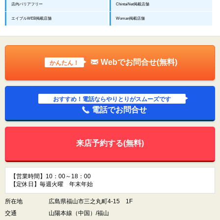
店内バリアフリー
ChintaiNet掲載店舗
エイブルWEB掲載店舗
Woman掲載店舗
Webでお問合せ(無料)
かんたん！
おすすめ！電話ならやりとりがスムーズです
電話でお問合せ
来店予約する(無料)
【営業時間】10：00～18：00
【定休日】毎週火曜 年末年始
所在地
広島県福山市三之丸町4-15 1F
交通
山陽本線（中国）/福山