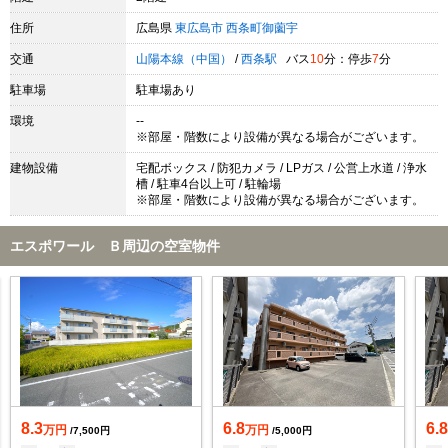
住所
広島県
東広島市
西条町御薗宇
交通
山陽本線（中国）
/
西条駅
バス
10
分：停歩
7
分
駐車場
駐車場あり
環境
--
※部屋・階数により設備が異なる場合がございます。
建物設備
宅配ボックス / 防犯カメラ / LPガス / 公営上水道 / 浄水
槽 / 駐車4台以上可 / 駐輪場
※部屋・階数により設備が異なる場合がございます。
エスポワール Ｂ周辺の空室物件
8.3
6.8
6.
万円
万円
/7,500円
/5,000円