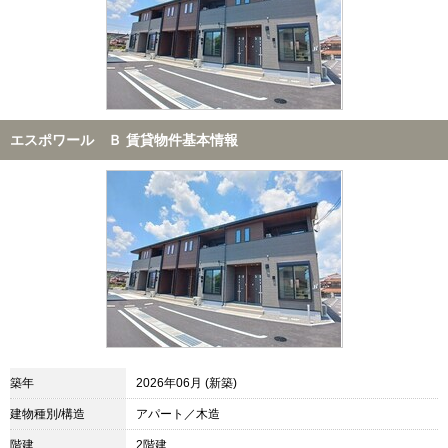
エスポワール Ｂ 賃貸物件基本情報
築年
2026年06月 (新築)
建物種別/構造
アパート／木造
階建
2階建