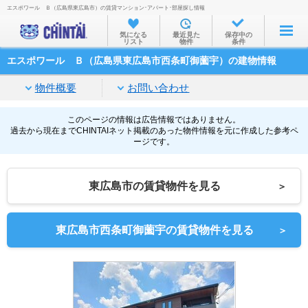
エスポワール Ｂ（広島県東広島市）の賃貸マンション･アパート･部屋探し情報
お部屋を探す
気になる
最近見た
保存中の
リスト
物件
条件
沿線・駅から
エスポワール Ｂ（広島県東広島市西条町御薗宇）の建物情報
住所から
物件概要
お問い合わせ
家賃相場から
通勤通学時間から
このページの情報は広告情報ではありません。
過去から現在までCHINTAIネット掲載のあった物件情報を元に作成した参考ペ
ージです。
物件特集から
不動産会社から
東広島市の賃貸物件を見る
＞
TOP
東広島市西条町御薗宇の賃貸物件を見る
＞