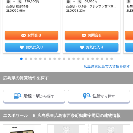
敷
--
礼
130,000円
敷
--
礼
68,000円
敷
西条駅 徒歩39分
西条駅 バス9分 フジグラン前下車：停歩7分
2LDK/59.98㎡
2LDK/58.23㎡
2LD
お問合せ
お問合せ
お気に入り
お気に入り
広島県東広島市の賃貸を探す
広島県の賃貸物件を探す
沿線・駅
住所
から探す
から探す
エスポワール Ｂ 広島県東広島市西条町御薗宇周辺の建物情報