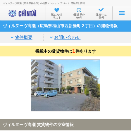
ヴィルヌーヴ高瀬（広島県福山市）の賃貸マンション･アパート･部屋探し情報
お部屋を探す
気になる
最近見た
保存中の
リスト
物件
条件
沿線・駅から
ヴィルヌーヴ高瀬（広島県福山市西新涯町２丁目）の建物情報
住所から
物件概要
お問い合わせ
家賃相場から
1
掲載中の賃貸物件は
通勤通学時間から
件あります
物件特集から
不動産会社から
TOP
ヴィルヌーヴ高瀬 賃貸物件の空室情報