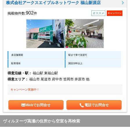
株式会社アークスエイブルネットワーク 福山新涯店
902
掲載物件数:
件
オススメ
キャンペーン
多店舗展開
駅まで車で送迎可
駐車場有
開店10年以上
得意沿線・駅：
福山駅 東福山駅
得意エリア：
福山市 尾道市 府中市 笠岡市 井原市 他
キャンペーン実施中！
Webでお問合せ
電話でお問合せ
ヴィルヌーヴ高瀬の住所から空室を再検索