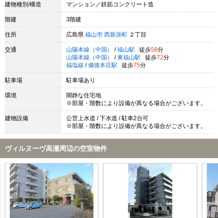
建物種別/構造
マンション／鉄筋コンクリート造
階建
3階建
住所
広島県
福山市
西新涯町
２丁目
交通
山陽本線（中国）
/
福山駅
徒歩
58
分
山陽本線（中国）
/
東福山駅
徒歩
72
分
福塩線
/
備後本庄駅
徒歩
75
分
駐車場
駐車場あり
環境
閑静な住宅地
※部屋・階数により設備が異なる場合がございます。
建物設備
公営上水道 / 下水道 / 駐車2台可
※部屋・階数により設備が異なる場合がございます。
ヴィルヌーヴ高瀬周辺の空室物件