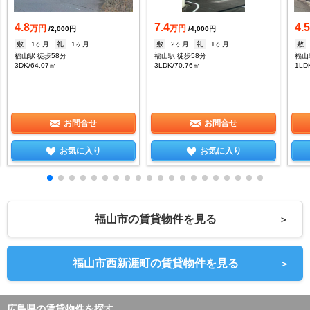
4.8
7.4
4.
万円
万円
/2,000円
/4,000円
敷
1ヶ月
礼
1ヶ月
敷
2ヶ月
礼
1ヶ月
敷
福山駅 徒歩58分
福山駅 徒歩58分
福山
3DK/64.07㎡
3LDK/70.76㎡
1LD
お問合せ
お問合せ
お気に入り
お気に入り
福山市の賃貸物件を見る
＞
福山市西新涯町の賃貸物件を見る
＞
広島県の賃貸物件を探す