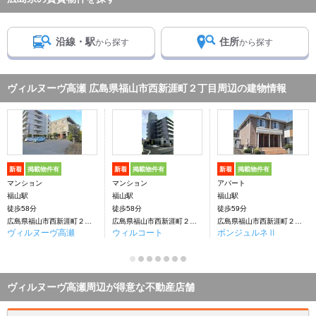
沿線・駅
住所
から探す
から探す
ヴィルヌーヴ高瀬 広島県福山市西新涯町２丁目周辺の建物情報
新着
掲載物件有
新着
掲載物件有
新着
掲載物件有
マンション
マンション
アパート
福山駅
福山駅
福山駅
徒歩58分
徒歩58分
徒歩59分
広島県福山市西新涯町２丁目
広島県福山市西新涯町２丁目
広島県福山市西新涯町２丁目
ヴィルヌーヴ高瀬
ウィルコート
ボンジュルネⅡ
ヴィルヌーヴ高瀬周辺が得意な不動産店舗