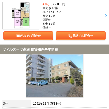
4.8万円
/ 2,000円
東向き / 3階
3DK / 64.07㎡
敷金 1ヶ月
保証金 --
礼金 1ヶ月
償却 --
Webでお問合せ
電話でお問合せ
ヴィルヌーヴ高瀬 賃貸物件基本情報
築年
1992年12月 (築33年)