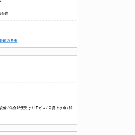
)
鉄骨造
条町西条東
 / 集合郵便受け / LPガス / 公営上水道 / 浄