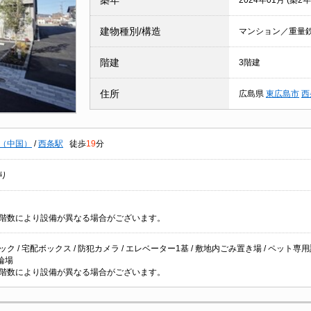
築年
2024年01月 (築2年
建物種別/構造
マンション／重量
階建
3階建
住所
広島県
東広島市
西
（中国）
/
西条駅
徒歩
19
分
り
階数により設備が異なる場合がございます。
ク / 宅配ボックス / 防犯カメラ / エレベーター1基 / 敷地内ごみ置き場 / ペット専用設備
駐輪場
階数により設備が異なる場合がございます。