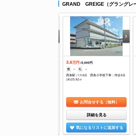
GRAND GREIGE（グラング
3.6
万円
万円
/--
/3,000円
150,000円
礼
--
敷
--
礼
--
条駅 バス8分 和泉下車：停歩4分
西条駅 バス4分 西条小学校下車：停歩3分
K/44.7㎡
1K/25.92㎡
お問合せする（無料）
お問合せする（無料）
詳細を見る
詳細を見る
気になるリストに追加する
気になるリストに追加する