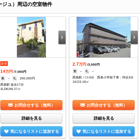
レージュ）周辺の空室物件
2.7
新着
万円
/3,000円
14
敷
--
礼
--
万円
/7,000円
西条駅 バス4分 西条小学校下車：停歩3分
敷
--
礼
200,000円
1K/23.18㎡
西条駅 徒歩17分
3LDK/99.27㎡
お問合せする（無料）
お問合せする（無料）
詳細を見る
詳細を見る
気になるリストに追加する
気になるリストに追加する