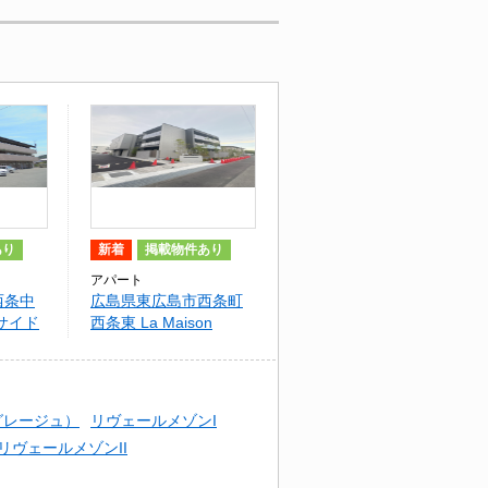
あり
新着
掲載物件あり
アパート
西条中
広島県東広島市西条町
サイド
西条東 La Maison
Calme
グレージュ）
リヴェールメゾンI
リヴェールメゾンII