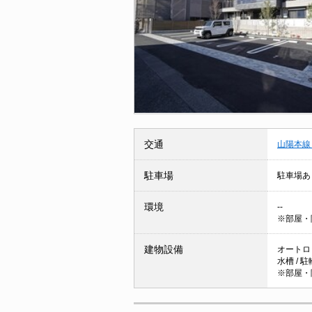
交通
山陽本線
駐車場
駐車場あ
環境
--
※部屋・
建物設備
オートロッ
水槽 / 
※部屋・