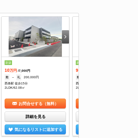
新築
新築
10
9.4
万円
万円
/7,000円
/7,000円
敷
--
礼
200,000円
敷
--
礼
188,000円
西条駅 徒歩15分
西条駅 徒歩15分
2LDK/62.08㎡
2LDK/62.2㎡
お問合せする（無料）
お問合せする（無料）
詳細を見る
詳細を見る
気になるリストに追加する
気になるリストに追加する