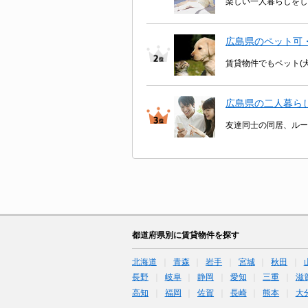
楽しい一人暮らしをし
広島県のペット可
賃貸物件でもペット(
広島県の二人暮ら
友達同士の同居、ルー
都道府県別に賃貸物件を探す
北海道
青森
岩手
宮城
秋田
長野
岐阜
静岡
愛知
三重
滋
高知
福岡
佐賀
長崎
熊本
大