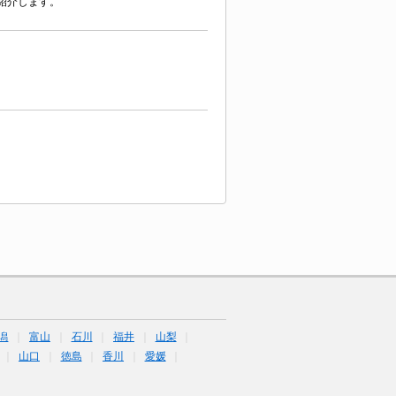
紹介します。
潟
富山
石川
福井
山梨
山口
徳島
香川
愛媛