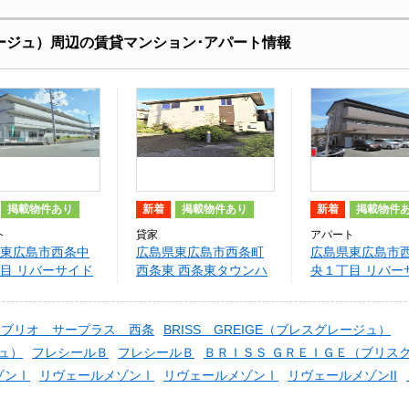
グレージュ）周辺の賃貸マンション･アパート情報
掲載物件あり
新着
掲載物件あり
新着
掲載物件
ト
貸家
アパート
東広島市西条中
広島県東広島市西条町
広島県東広島市
目 リバーサイド
西条東 西条東タウンハ
央１丁目 リバー
I
ウスＤ
福村 I
ンブリオ サープラス 西条
BRISS GREIGE（ブレスグレージュ）
ジュ）
フレシールＢ
フレシールＢ
ＢＲＩＳＳ ＧＲＥＩＧＥ（ブリス
ゾンⅠ
リヴェールメゾンⅠ
リヴェールメゾンⅠ
リヴェールメゾンII