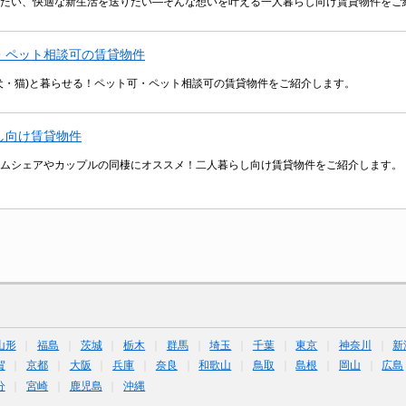
たい、快適な新生活を送りたい―そんな想いを叶える一人暮らし向け賃貸物件をご
・ペット相談可の賃貸物件
犬・猫)と暮らせる！ペット可・ペット相談可の賃貸物件をご紹介します。
し向け賃貸物件
ムシェアやカップルの同棲にオススメ！二人暮らし向け賃貸物件をご紹介します。
山形
福島
茨城
栃木
群馬
埼玉
千葉
東京
神奈川
新
賀
京都
大阪
兵庫
奈良
和歌山
鳥取
島根
岡山
広島
分
宮崎
鹿児島
沖縄