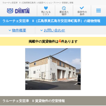
ラルーチェ安芸津 II（広島県東広島市）の賃貸マンション･アパート･部屋探し情報
お部屋を探す
気になる
最近見た
保存中の
リスト
物件
条件
沿線・駅から
ラルーチェ安芸津 II（広島県東広島市安芸津町風早）の建物情報
住所から
物件概要
お問い合わせ
家賃相場から
4
掲載中の賃貸物件は
通勤通学時間から
件あります
物件特集から
不動産会社から
TOP
ラルーチェ安芸津 II 賃貸物件の空室情報