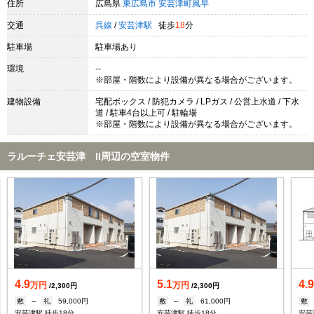
住所
広島県
東広島市
安芸津町風早
交通
呉線
/
安芸津駅
徒歩
18
分
駐車場
駐車場あり
環境
--
※部屋・階数により設備が異なる場合がございます。
建物設備
宅配ボックス / 防犯カメラ / LPガス / 公営上水道 / 下水
道 / 駐車4台以上可 / 駐輪場
※部屋・階数により設備が異なる場合がございます。
ラルーチェ安芸津 II周辺の空室物件
4.9
5.1
4.
万円
万円
/2,300円
/2,300円
敷
--
礼
59,000円
敷
--
礼
61,000円
敷
安芸津駅 徒歩18分
安芸津駅 徒歩18分
安芸