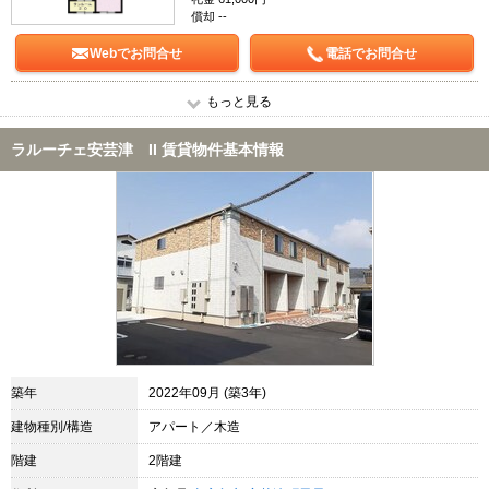
償却 --
Webでお問合せ
電話でお問合せ
もっと見る
ラルーチェ安芸津 II 賃貸物件基本情報
築年
2022年09月 (築3年)
建物種別/構造
アパート／木造
階建
2階建