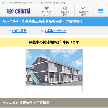
ルシエルA（広島県東広島市）の賃貸マンション･アパート･部屋探し情報
お部屋を探す
気になる
最近見た
保存中の
リスト
物件
条件
沿線・駅から
ルシエルA（広島県東広島市西条町寺家）の建物情報
住所から
物件概要
お問い合わせ
家賃相場から
1
掲載中の賃貸物件は
通勤通学時間から
件あります
物件特集から
不動産会社から
TOP
ルシエルA 賃貸物件の空室情報