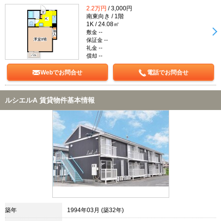
2.2万円
/ 3,000円
南東向き / 1階
1K / 24.08㎡
敷金 --
保証金 --
礼金 --
償却 --
Webでお問合せ
電話でお問合せ
ルシエルA 賃貸物件基本情報
築年
1994年03月 (築32年)