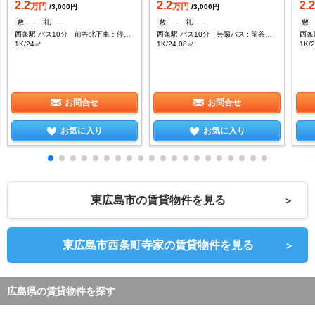
2.2
2.2
2.
万円
万円
/3,000円
/3,000円
敷
--
礼
--
敷
--
礼
--
敷
西条駅 バス10分 前谷北下車：停歩5分
西条駅 バス10分 芸陽バス : 前谷北下車：停歩5分
西条
1K/24㎡
1K/24.08㎡
1K/
お問合せ
お問合せ
お気に入り
お気に入り
東広島市の賃貸物件を見る
＞
東広島市西条町寺家の賃貸物件を見る
＞
広島県の賃貸物件を探す