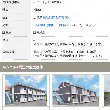
建物種別/構造
アパート／軽量鉄骨造
階建
2階建
住所
広島県
東広島市
西条町寺家
交通
山陽本線（中国）
/
西条駅
バス
10
分：停歩
5
分
駐車場
駐車場あり
環境
--
※部屋・階数により設備が異なる場合がございます。
建物設備
敷地内ごみ置き場 / 公営上水道 / 下水道 / 駐輪場
※部屋・階数により設備が異なる場合がございます。
ルシエルA周辺の空室物件