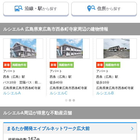
沿線・駅
住所
から探す
から探す
ルシエルA 広島県東広島市西条町寺家周辺の建物情報
新着
掲載物件有
新着
掲載物件有
新着
掲載物件有
アパート
アパート
アパート
西条（広島）駅
西条（広島）駅
西条（広島）駅
バス10分 芸陽バス : 前谷北下車：停歩5分
徒歩40分
徒歩10分
広島県東広島市西条町寺家
広島県東広島市西条町寺家
広島県東広島市西条町寺家
ルシエルA
ルシエルC
ルシエルB
ルシエルA周辺が得意な不動産店舗
まるたか開発エイブルネットワーク広大前
167
掲載物件数:
件